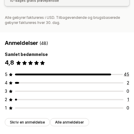
10-dages gratis prøveperiode
Alle gebyrer faktureres i USD. Tilbagevendende og brugsbaserede
gebyrer faktureres hver 30. dag.
Anmeldelser
(48)
Samlet bedømmelse
4,8
5
45
4
2
3
0
2
1
1
0
Skriv en anmeldelse
Alle anmeldelser