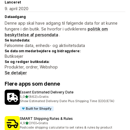
Lanceret
9. april 2020
Dataadgang
Denne app skal have adgang til følgende data for at kunne
fungere i din butik. Se hvorfor i udviklerens
politik om
beskyttelse af persondata
.
Se kundedata:
Følsomme data, enheds- og aktivitetsdata
Se data om medarbejdere og bidragydere:
Butiksejer
Se og rediger butiksdata:
Produkter, ordrer, Webshop
Se detaljer
Flere apps som denne
Essent Estimated Delivery Date
ud af 5 stjerner
5,0
(862)
•
Gratis
862 anmeldelser i alt
Show Estimated Delivery Date Plus Shipping Time (EDD/ETA)
Built for Shopify
SMART Shipping Rates & Rules
ud af 5 stjerner
4,9
(310)
•
Gratis
310 anmeldelser i alt
Postcode shipping calculator to set rates & rules by product