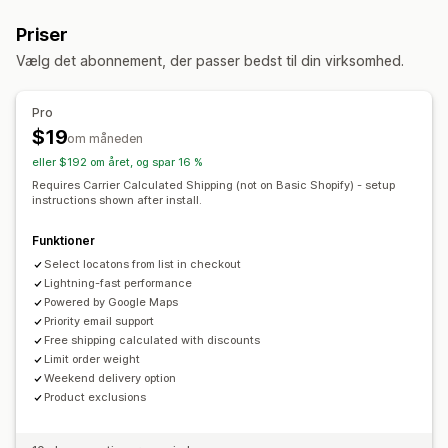
Datoblokke
Dynamiske priser
Flere lokationer
Baseret på antal
Vægtbaseret
Postnummer
Prismiks
Priser
Flere zoner
Masseoprindelse
Afhentningsmuligheder
Vælg det abonnement, der passer bedst til din virksomhed.
Kantsten
I butikken
Flere lokationer
Ordregrænser
Tilpasning
Tidsrum
Leveringstidspunkt
Planlægning
Ordregrænser
Pro
Valgmuligheder for omdøbning
Skjul priser
Geolokation
$19
om måneden
Flere sprog
Multivaluta
Tilpassede regler
eller $192 om året, og spar 16 %
Requires Carrier Calculated Shipping (not on Basic Shopify) - setup
instructions shown after install.
Funktioner
Select locatons from list in checkout
Lightning-fast performance
Powered by Google Maps
Priority email support
Free shipping calculated with discounts
Limit order weight
Weekend delivery option
Product exclusions