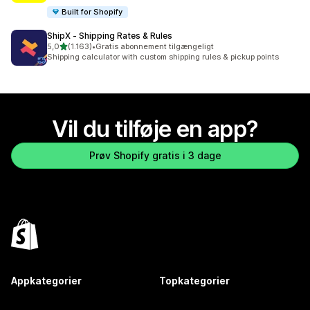
Built for Shopify
ShipX ‑ Shipping Rates & Rules
ud af 5 stjerner
5,0
(1.163)
•
Gratis abonnement tilgængeligt
1163 anmeldelser i alt
Shipping calculator with custom shipping rules & pickup points
Vil du tilføje en app?
Prøv Shopify gratis i 3 dage
Appkategorier
Topkategorier