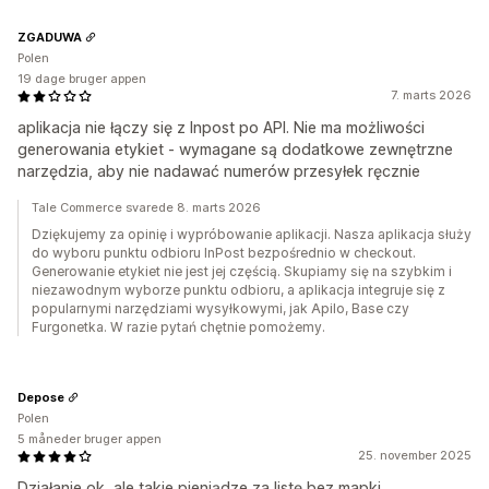
ZGADUWA
Polen
19 dage bruger appen
7. marts 2026
aplikacja nie łączy się z Inpost po API. Nie ma możliwości
generowania etykiet - wymagane są dodatkowe zewnętrzne
narzędzia, aby nie nadawać numerów przesyłek ręcznie
Tale Commerce svarede 8. marts 2026
Dziękujemy za opinię i wypróbowanie aplikacji. Nasza aplikacja służy
do wyboru punktu odbioru InPost bezpośrednio w checkout.
Generowanie etykiet nie jest jej częścią. Skupiamy się na szybkim i
niezawodnym wyborze punktu odbioru, a aplikacja integruje się z
popularnymi narzędziami wysyłkowymi, jak Apilo, Base czy
Furgonetka. W razie pytań chętnie pomożemy.
Depose
Polen
5 måneder bruger appen
25. november 2025
Działanie ok, ale takie pieniądze za listę bez mapki