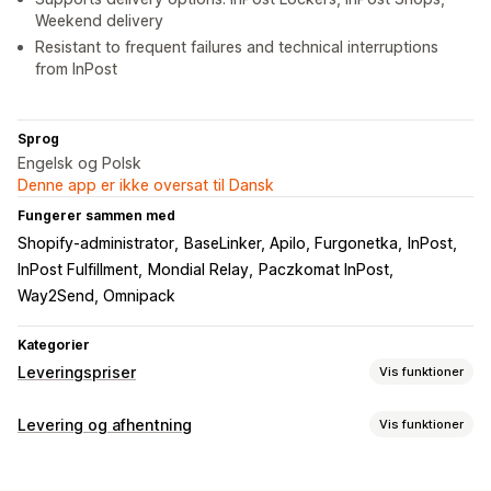
Weekend delivery
Resistant to frequent failures and technical interruptions
from InPost
Sprog
Engelsk og Polsk
Denne app er ikke oversat til Dansk
Fungerer sammen med
Shopify-administrator
BaseLinker, Apilo, Furgonetka
InPost
InPost Fulfillment
Mondial Relay
Paczkomat InPost
Way2Send, Omnipack
Kategorier
Leveringspriser
Vis funktioner
Beregning af pris
Levering og afhentning
Vis funktioner
Fast pris
Baseret på fragtfirma
Baseret på kunde
Leveringsmuligheder
Baseret på mål
Baseret på afstand
Baseret på produkt