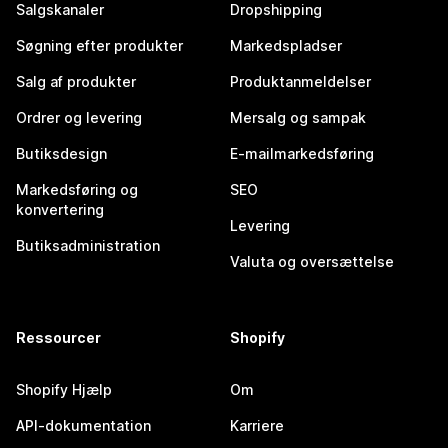
Salgskanaler
Dropshipping
Søgning efter produkter
Markedspladser
Salg af produkter
Produktanmeldelser
Ordrer og levering
Mersalg og sampak
Butiksdesign
E-mailmarkedsføring
Markedsføring og
SEO
konvertering
Levering
Butiksadministration
Valuta og oversættelse
Ressourcer
Shopify
Shopify Hjælp
Om
API-dokumentation
Karriere