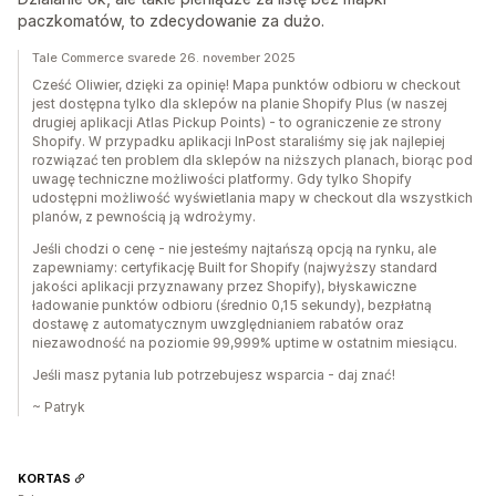
paczkomatów, to zdecydowanie za dużo.
Tale Commerce svarede 26. november 2025
Cześć Oliwier, dzięki za opinię! Mapa punktów odbioru w checkout
jest dostępna tylko dla sklepów na planie Shopify Plus (w naszej
drugiej aplikacji Atlas Pickup Points) - to ograniczenie ze strony
Shopify. W przypadku aplikacji InPost staraliśmy się jak najlepiej
rozwiązać ten problem dla sklepów na niższych planach, biorąc pod
uwagę techniczne możliwości platformy. Gdy tylko Shopify
udostępni możliwość wyświetlania mapy w checkout dla wszystkich
planów, z pewnością ją wdrożymy.
Jeśli chodzi o cenę - nie jesteśmy najtańszą opcją na rynku, ale
zapewniamy: certyfikację Built for Shopify (najwyższy standard
jakości aplikacji przyznawany przez Shopify), błyskawiczne
ładowanie punktów odbioru (średnio 0,15 sekundy), bezpłatną
dostawę z automatycznym uwzględnianiem rabatów oraz
niezawodność na poziomie 99,999% uptime w ostatnim miesiącu.
Jeśli masz pytania lub potrzebujesz wsparcia - daj znać!
~ Patryk
KORTAS