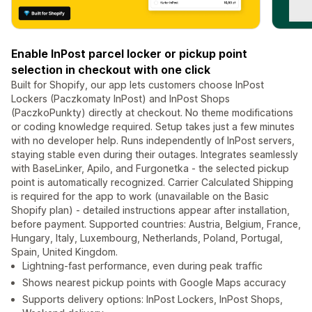
Enable InPost parcel locker or pickup point
selection in checkout with one click
Built for Shopify, our app lets customers choose InPost
Lockers (Paczkomaty InPost) and InPost Shops
(PaczkoPunkty) directly at checkout. No theme modifications
or coding knowledge required. Setup takes just a few minutes
with no developer help. Runs independently of InPost servers,
staying stable even during their outages. Integrates seamlessly
with BaseLinker, Apilo, and Furgonetka - the selected pickup
point is automatically recognized. Carrier Calculated Shipping
is required for the app to work (unavailable on the Basic
Shopify plan) - detailed instructions appear after installation,
before payment. Supported countries: Austria, Belgium, France,
Hungary, Italy, Luxembourg, Netherlands, Poland, Portugal,
Spain, United Kingdom.
Lightning-fast performance, even during peak traffic
Shows nearest pickup points with Google Maps accuracy
Supports delivery options: InPost Lockers, InPost Shops,