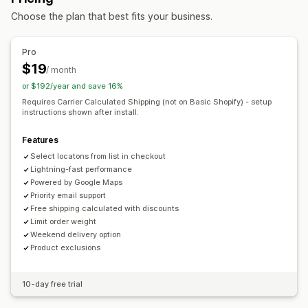
Rate blending
Multi-zone
Multi-origin
Pickup options
Choose the plan that best fits your business.
Curbside
In-store
Multi-location
Order limits
Time slots
Customization
Delivery time
Scheduling
Order limits
Rename options
Pro
Hide rates
Geolocation
Multi-language
Multi-currency
$19
/ month
Custom rules
or $192/year and save 16%
Requires Carrier Calculated Shipping (not on Basic Shopify) - setup
instructions shown after install.
Features
Select locatons from list in checkout
Lightning-fast performance
Powered by Google Maps
Priority email support
Free shipping calculated with discounts
Limit order weight
Weekend delivery option
Product exclusions
10-day free trial