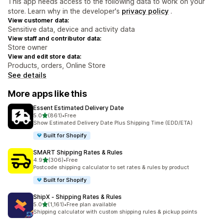
This app needs access to the following data to work on your
store. Learn why in the developer's
privacy policy
.
View customer data:
Sensitive data, device and activity data
View staff and contributor data:
Store owner
View and edit store data:
Products, orders, Online Store
See details
More apps like this
Essent Estimated Delivery Date
out of 5 stars
5.0
(861)
•
Free
861 total reviews
Show Estimated Delivery Date Plus Shipping Time (EDD/ETA)
Built for Shopify
SMART Shipping Rates & Rules
out of 5 stars
4.9
(306)
•
Free
306 total reviews
Postcode shipping calculator to set rates & rules by product
Built for Shopify
ShipX ‑ Shipping Rates & Rules
out of 5 stars
5.0
(1,161)
•
Free plan available
1161 total reviews
Shipping calculator with custom shipping rules & pickup points