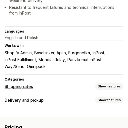
Weekend delivery
Resistant to frequent failures and technical interruptions
from InPost
Languages
English and Polish
Works with
Shopify Admin
BaseLinker, Apilo, Furgonetka
InPost
InPost Fulfillment
Mondial Relay
Paczkomat InPost
Way2Send, Omnipack
Categories
Shipping rates
Show features
Rate calculation
Delivery and pickup
Show features
Flat fee
Carrier-based
Customer-based
Delivery options
Dimension-based
Distance-based
Product-based
Block dates
Dynamic rates
Multi-location
Quantity-based
Weight-based
ZIP/post code
Pricing