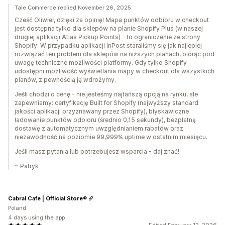
Tale Commerce replied November 26, 2025
Cześć Oliwier, dzięki za opinię! Mapa punktów odbioru w checkout
jest dostępna tylko dla sklepów na planie Shopify Plus (w naszej
drugiej aplikacji Atlas Pickup Points) - to ograniczenie ze strony
Shopify. W przypadku aplikacji InPost staraliśmy się jak najlepiej
rozwiązać ten problem dla sklepów na niższych planach, biorąc pod
uwagę techniczne możliwości platformy. Gdy tylko Shopify
udostępni możliwość wyświetlania mapy w checkout dla wszystkich
planów, z pewnością ją wdrożymy.
Jeśli chodzi o cenę - nie jesteśmy najtańszą opcją na rynku, ale
zapewniamy: certyfikację Built for Shopify (najwyższy standard
jakości aplikacji przyznawany przez Shopify), błyskawiczne
ładowanie punktów odbioru (średnio 0,15 sekundy), bezpłatną
dostawę z automatycznym uwzględnianiem rabatów oraz
niezawodność na poziomie 99,999% uptime w ostatnim miesiącu.
Jeśli masz pytania lub potrzebujesz wsparcia - daj znać!
~ Patryk
Cabral Cafe | Official Store®
Poland
4 days using the app