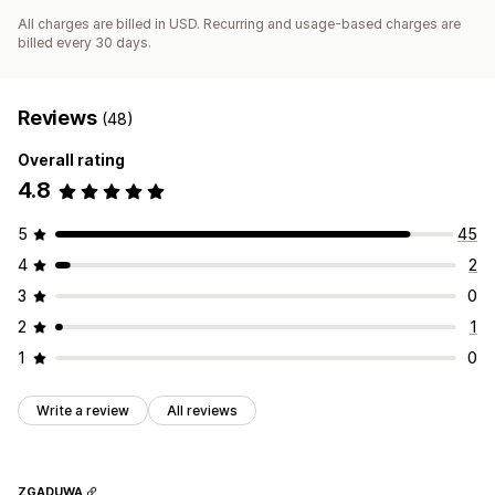
All charges are billed in USD. Recurring and usage-based charges are
billed every 30 days.
Reviews
(48)
Overall rating
4.8
5
45
4
2
3
0
2
1
1
0
Write a review
All reviews
ZGADUWA