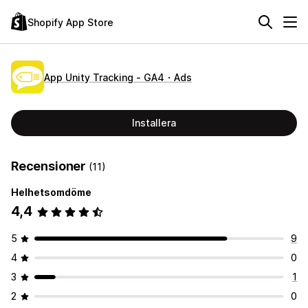
Shopify App Store
App Unity Tracking ‑ GA4・Ads
Installera
Recensioner
(11)
Helhetsomdöme
4,4
5
9
4
0
3
1
2
0