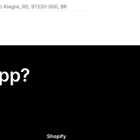
rto Alegre, RS, 91330-000, BR
app?
Shopify