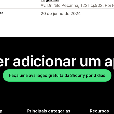
Av. Dr. Nilo Peçanha, 1221 cj.902, Po
do
20 de junho de 2024
r adicionar um 
Faça uma avaliação gratuita da Shopify por 3 dias
p
Principais categorias
Recursos