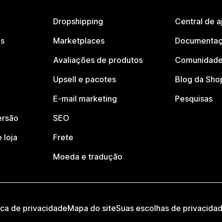
Dropshipping
Central de a
os
Marketplaces
Documentaç
Avaliações de produtos
Comunidade
Upsell e pacotes
Blog da Sho
E-mail marketing
Pesquisas
ersão
SEO
 loja
Frete
Moeda e tradução
ica de privacidade
Mapa do site
Suas escolhas de privacida