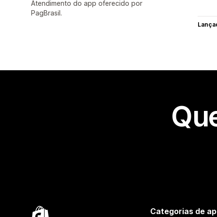
Atendimento do app oferecido por
PagBrasil.
Lança
Que
Categorias de ap