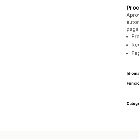
Proc
Aprov
autor
paga
Pre
Rec
Pa
Idiom
Funci
Categ