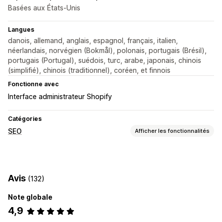
Basées aux États-Unis
Langues
danois, allemand, anglais, espagnol, français, italien,
néerlandais, norvégien (Bokmål), polonais, portugais (Brésil),
portugais (Portugal), suédois, turc, arabe, japonais, chinois
(simplifié), chinois (traditionnel), coréen, et finnois
Fonctionne avec
Interface administrateur Shopify
Catégories
SEO
Afficher les fonctionnalités
Outils SEO
Texte alternatif
Préchargement
Chargement paresseux
Avis
(132)
JSON-LD
Scripts
Optimisation de vitesse
Automatisations
Note globale
4,9
Suivi des performances