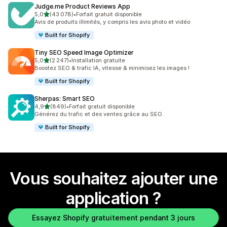
Judge.me Product Reviews App
étoile(s) sur 5
5,0
(43 078)
•
Forfait gratuit disponible
43078 avis au total
Avis de produits illimités, y compris les avis photo et vidéo
Built for Shopify
Tiny SEO Speed Image Optimizer
étoile(s) sur 5
5,0
(2 247)
•
Installation gratuite
2247 avis au total
Boostez SEO & trafic IA, vitesse & minimisez les images !
Built for Shopify
Sherpas: Smart SEO
étoile(s) sur 5
4,9
(849)
•
Forfait gratuit disponible
849 avis au total
Générez du trafic et des ventes grâce au SEO.
Built for Shopify
Vous souhaitez ajouter une
application ?
Essayez Shopify gratuitement pendant 3 jours