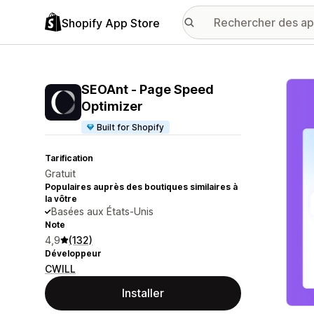
Shopify App Store
Galer
SEOAnt ‑ Page Speed
Optimizer
Built for Shopify
Tarification
Gratuit
Populaires auprès des boutiques similaires à
la vôtre
Basées aux États-Unis
Note
4,9
(132)
Développeur
CWILL
Installer