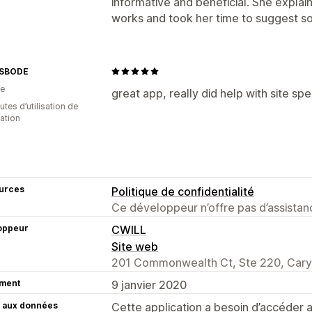
informative and beneficial. She expla
works and took her time to suggest s
SBODE
ie
great app, really did help with site sp
tes d’utilisation de
cation
urces
Politique de confidentialité
Ce développeur n’offre pas d’assistanc
oppeur
CWILL
Site web
201 Commonwealth Ct, Ste 220, Cary
ment
9 janvier 2020
 aux données
Cette application a besoin d’accéder