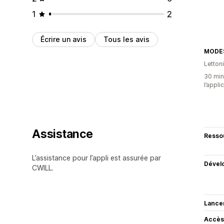
1
2
Écrire un avis
Tous les avis
MODE
Letton
30 minu
l’appli
Assistance
Resso
L’assistance pour l’appli est assurée par
Dével
CWILL.
Lance
Accès