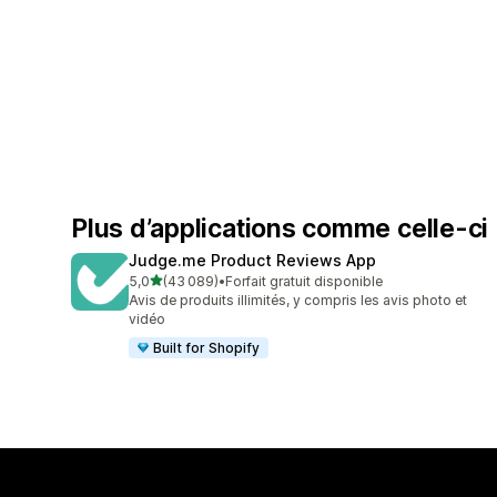
Plus d’applications comme celle-ci
Judge.me Product Reviews App
étoile(s) sur 5
5,0
(43 089)
•
Forfait gratuit disponible
43089 avis au total
Avis de produits illimités, y compris les avis photo et
vidéo
Built for Shopify