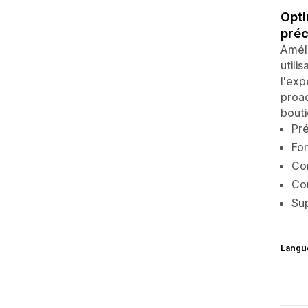
Opti
préc
Améli
utili
l'exp
proac
bouti
Pré
Fon
Co
Con
Sup
Langu