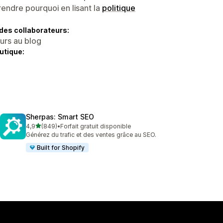
endre pourquoi en lisant la
politique
des collaborateurs:
eurs au blog
utique:
Sherpas: Smart SEO
étoile(s) sur 5
4,9
(849)
•
Forfait gratuit disponible
849 avis au total
Générez du trafic et des ventes grâce au SEO.
Built for Shopify