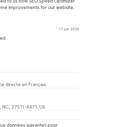
ined to us how SEO Speed Optimizer
ome improvements for our website.
17 juin 2026
eed
e directe en Français.
, NC, 27511-4471, US
 aux données suivantes pour