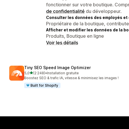
fonctionner sur votre boutique. Compr
de confidentialité
du développeur.
Consulter les données des employés et 
Propriétaire de la boutique, contribut
Afficher et modifier les données de la bo
Produits, Boutique en ligne
Voir les détails
Tiny SEO Speed Image Optimizer
étoile(s) sur 5
5,0
(2 248)
•
Installation gratuite
2248 avis au total
Boostez SEO & trafic IA, vitesse & minimisez les images !
Built for Shopify