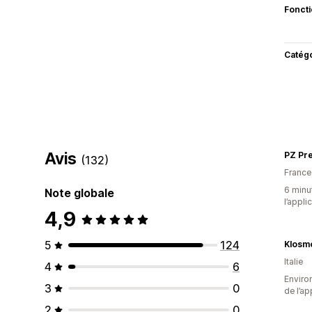
Fonct
Catég
Avis
PZ Pre
(132)
France
6 minut
Note globale
l’appli
4,9
5
124
Klosm
Italie
4
6
Environ
3
0
de l’ap
2
0