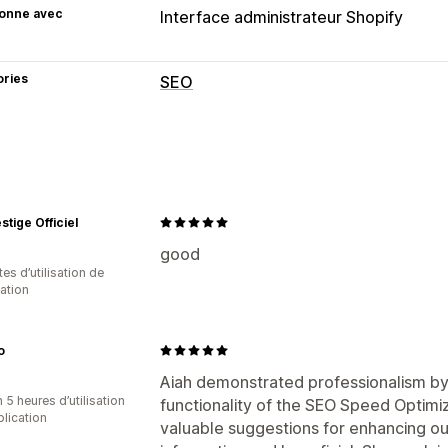
ionne avec
Interface administrateur Shopify
ories
SEO
Outils SEO
Texte alternatif
Préchargement
Cha
Scripts
Optimisation de vitesse
Auto
Suivi des performances
stige Officiel
Audits
Analyses de la vitesse
Test
good
es d’utilisation de
cation
o
Aiah demonstrated professionalism by
 5 heures d’utilisation
functionality of the SEO Speed Optimiz
plication
valuable suggestions for enhancing o