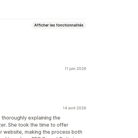
Afficher les fonctionnalités
rgement paresseux
JSON-LD
matisations
11 juin 2026
14 avril 2026
 thoroughly explaining the
er. She took the time to offer
ur website, making the process both