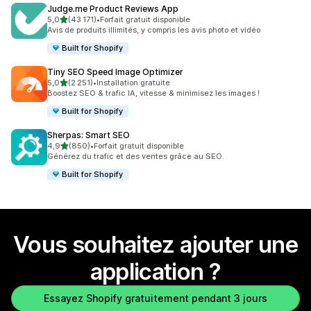
Judge.me Product Reviews App
étoile(s) sur 5
5,0
(43 171)
•
Forfait gratuit disponible
43171 avis au total
Avis de produits illimités, y compris les avis photo et vidéo
Built for Shopify
Tiny SEO Speed Image Optimizer
étoile(s) sur 5
5,0
(2 251)
•
Installation gratuite
2251 avis au total
Boostez SEO & trafic IA, vitesse & minimisez les images !
Built for Shopify
Sherpas: Smart SEO
étoile(s) sur 5
4,9
(850)
•
Forfait gratuit disponible
850 avis au total
Générez du trafic et des ventes grâce au SEO.
Built for Shopify
Vous souhaitez ajouter une
application ?
Essayez Shopify gratuitement pendant 3 jours