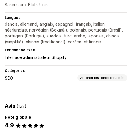
Basées aux États-Unis
Langues
danois, allemand, anglais, espagnol, français, italien,
néerlandais, norvégien (Bokmål), polonais, portugais (Brésil),
portugais (Portugal), suédois, turc, arabe, japonais, chinois
(simplifié), chinois (traditionnel), coréen, et finnois
Fonctionne avec
Interface administrateur Shopify
Catégories
SEO
Afficher les fonctionnalités
Outils SEO
Texte alternatif
Préchargement
Chargement paresseux
Avis
(132)
JSON-LD
Scripts
Optimisation de vitesse
Automatisations
Note globale
4,9
Suivi des performances