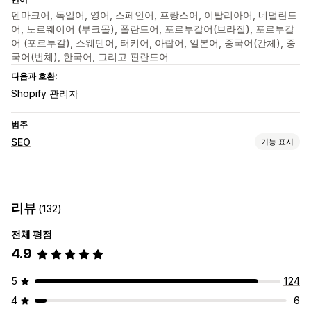
덴마크어, 독일어, 영어, 스페인어, 프랑스어, 이탈리아어, 네덜란드
어, 노르웨이어 (부크몰), 폴란드어, 포르투갈어(브라질), 포르투갈
어 (포르투갈), 스웨덴어, 터키어, 아랍어, 일본어, 중국어(간체), 중
국어(번체), 한국어, 그리고 핀란드어
다음과 호환:
Shopify 관리자
범주
SEO
기능 표시
SEO 도구
대체 텍스트
사전 로딩
지연된 로딩
JSON-LD
스크립트
리뷰
(132)
속도 최적화
자동화
전체 평점
실적 모니터링
4.9
감사
속도 분석
테스트
5
124
4
6