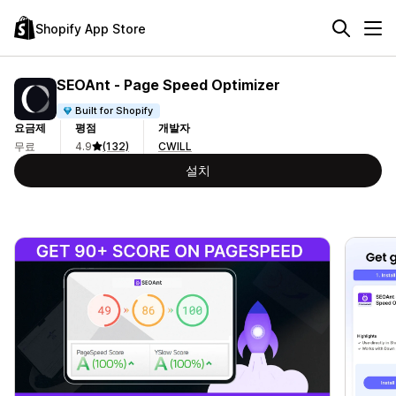
Shopify App Store
SEOAnt ‑ Page Speed Optimizer
Built for Shopify
요금제
평점
개발자
무료
4.9
(132)
CWILL
설치