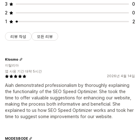
3
0
2
0
1
2
리뷰 작성
모든 리뷰
Klosmo
이탈리아
앱 사용 기간 대략 5시간
2026년 4월 14일
Aiah demonstrated professionalism by thoroughly explaining
the functionality of the SEO Speed Optimizer. She took the
time to offer valuable suggestions for enhancing our website,
making the process both informative and beneficial. She
explained to us how SEO Speed Optimizer works and took her
time to suggest some improvements for our website.
MODESBODE