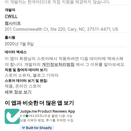
이 개발자는 한국어(으)로 직접 지원을 제공하지 않습니다.
개발자
CWILL
웹사이트
201 Commonwealth Ct, Ste 220, Cary, NC, 27511-4471, US
출시됨
2020년 1월 9일
데이터 액세스
이 앱이 회원님의 스토어에서 작동하려면 다음 데이터에 액세스해
야 합니다. 개발자의
개인정보처리방침
에서 그 이유를 알아보세요.
직원 및 참여자 데이터 보기:
스토어 소유자, 블로그 기여자
스토어 데이터 보기 및 편집:
제품, 온라인 스토어
세부 정보 보기
이 앱과 비슷한 더 많은 앱 보기
Judge.me Product Reviews App
별 5개 중
5.0
(43,053)
•
무료 플랜 사용 가능
총 리뷰 43053개
상품 리뷰와 평점, 후기를 무제한 수집
Built for Shopify