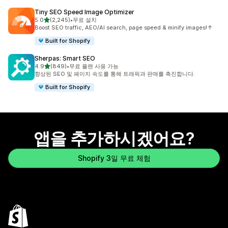
Tiny SEO Speed Image Optimizer
별 5개 중
5.0
(2,245)
•
무료 설치
총 리뷰 2245개
Boost SEO traffic, AEO/AI search, page speed & minify images!↑
Built for Shopify
Sherpas: Smart SEO
별 5개 중
4.9
(849)
•
무료 플랜 사용 가능
총 리뷰 849개
향상된 SEO 및 페이지 속도를 통해 트래픽과 판매를 촉진합니다.
Built for Shopify
앱을 추가하시겠어요?
Shopify 3일 무료 체험