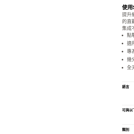
使用
提升
的直
集成
點
適
專
幾
全
語言
可與以
類別