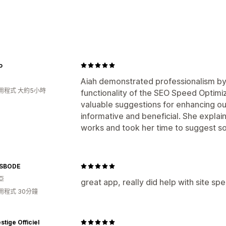
搜尋引擎最佳化 (SEO) 工具
替代文字
預先載入
延遲載入
JSON-L
追蹤成效
o
稽核
速度分析
測試
Aiah demonstrated professionalism by
用程式 大約5小時
functionality of the SEO Speed Optimiz
valuable suggestions for enhancing o
informative and beneficial. She expla
works and took her time to suggest s
SBODE
亞
great app, really did help with site sp
用程式 30分鐘
stige Officiel