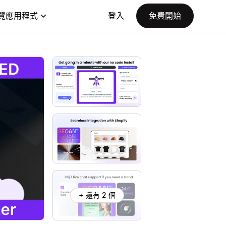
覽應用程式
登入
免費開始
+ 還有 2 個