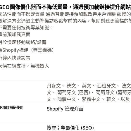
SEO圖像優化器而不降低質量，通過預加載鏈接提升網
網站性能而不影響質量 通過智能鏈接預加載改善用戶體驗 緩慢
觀解決方案通過主動準備訪客點擊前的內容，幫助創建更流暢的導航
不需要任何技術專業知識。
擊前預加載頁面
用於慢速移動網絡/設備
為Shopify構建（無需編碼）
分鐘內快速設置
天候在線支持，無機器人
丹麥文、 德文、 英文、 西班牙文、 法文
文、 葡萄牙文 (巴西)、 葡萄牙文 (葡萄
文、 簡體中文、 繁體中文、 韓文，以及
下項目搭配使用
Shopify 管理介面
搜尋引擎最佳化 (SEO)