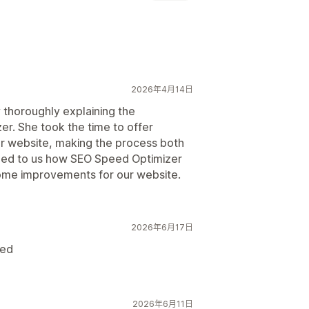
D
程式碼
速度最佳化
自動化
2026年4月14日
 thoroughly explaining the
er. She took the time to offer
ur website, making the process both
ined to us how SEO Speed Optimizer
ome improvements for our website.
2026年6月17日
eed
2026年6月11日