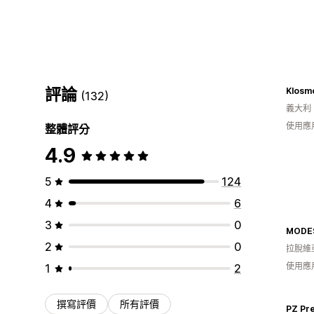
評論
Klosm
(132)
義大利
使用應
整體評分
4.9
5
124
4
6
3
0
MODE
2
0
拉脫維
使用應
1
2
撰寫評價
所有評價
PZ Pre