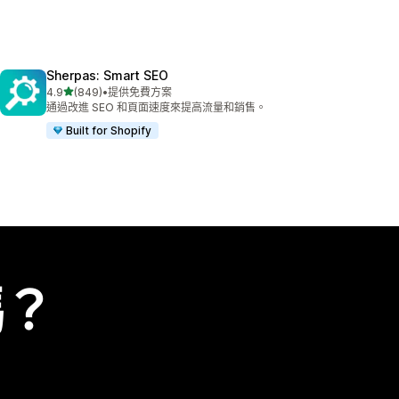
Sherpas: Smart SEO
滿分 5 顆星
4.9
(849)
•
提供免費方案
共有 849 則評價
通過改進 SEO 和頁面速度來提高流量和銷售。
Built for Shopify
嗎？