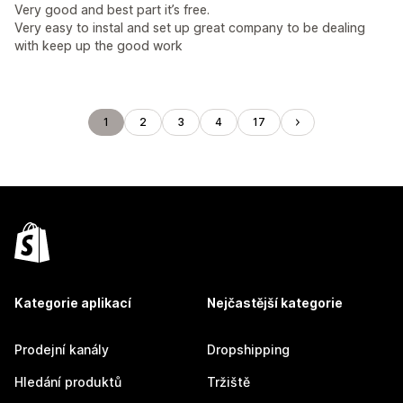
Very good and best part it’s free.
Very easy to instal and set up great company to be dealing
with keep up the good work
1
2
3
4
17
Kategorie aplikací
Nejčastější kategorie
Prodejní kanály
Dropshipping
Hledání produktů
Tržiště