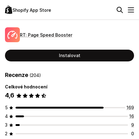
Shopify App Store
RT: Page Speed Booster
Instalovat
Recenze
(204)
Celkové hodnocení
4,6
5
169
4
16
3
9
2
0