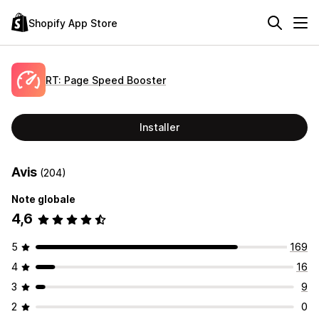
Shopify App Store
RT: Page Speed Booster
Installer
Avis
(204)
Note globale
4,6
5
169
4
16
3
9
2
0