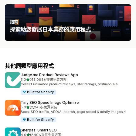
指南
探索助您發展日本業務的應用程式
其他同類型應用程式
Judge.me Product Reviews App
滿分 5 顆星
5.0
(43,098)
•
提供免費方案
共有 43098 則評價
Collect unlimited product reviews, star ratings, testimonials
Built for Shopify
Tiny SEO Speed Image Optimizer
滿分 5 顆星
5.0
(2,248)
•
免費安裝
共有 2248 則評價
Boost SEO traffic, AEO/AI search, page speed & minify images!↑
Built for Shopify
Sherpas: Smart SEO
滿分 5 顆星
4.9
(849)
•
提供免費方案