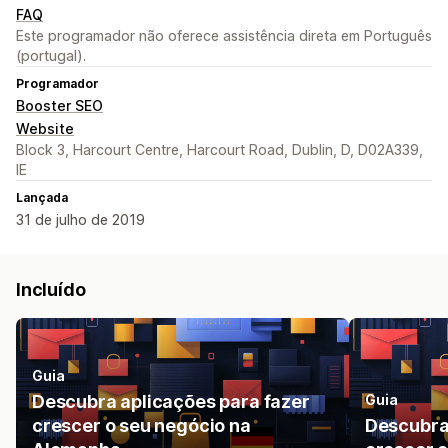
FAQ
Este programador não oferece assistência direta em Português
(portugal).
Programador
Booster SEO
Website
Block 3, Harcourt Centre, Harcourt Road, Dublin, D, D02A339,
IE
Lançada
31 de julho de 2019
Incluído
Guia
Descubra aplicações para fazer
Guia
crescer o seu negócio na
Descubra