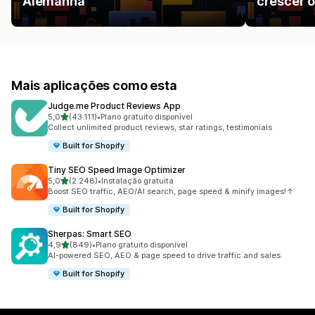
Alemanha
crescer o
Mais aplicações como esta
Judge.me Product Reviews App
de 5 estrelas
5,0
(43.111)
•
Plano gratuito disponível
43111 total de avaliações
Collect unlimited product reviews, star ratings, testimonials
Built for Shopify
Tiny SEO Speed Image Optimizer
de 5 estrelas
5,0
(2.248)
•
Instalação gratuita
2248 total de avaliações
Boost SEO traffic, AEO/AI search, page speed & minify images!↑
Built for Shopify
Sherpas: Smart SEO
de 5 estrelas
4,9
(849)
•
Plano gratuito disponível
849 total de avaliações
AI-powered SEO, AEO & page speed to drive traffic and sales.
Built for Shopify