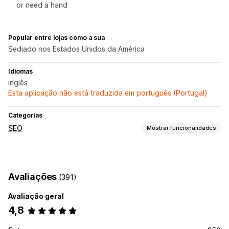
or need a hand
Popular entre lojas como a sua
Sediado nos Estados Unidos da América
Idiomas
inglês
Esta aplicação não está traduzida em português (Portugal)
Categorias
SEO
Mostrar funcionalidades
Ferramentas de SEO
Otimização de imagem
Otimização de velocidade
Avaliações
(391)
Otimização de conteúdo
Avaliação geral
Monitorização do desempenho
4,8
Pontuação SEO
Análise de dados
Análise da velocidade