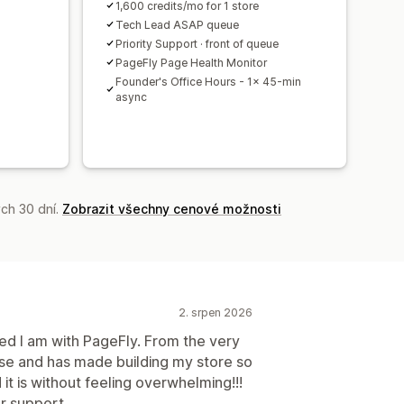
d
1,600 credits/mo for 1 store
Tech Lead ASAP queue
Priority Support · front of queue
PageFly Page Health Monitor
Founder's Office Hours - 1x 45-min
async
ch 30 dní.
Zobrazit všechny cenové možnosti
2. srpen 2026
ed I am with PageFly. From the very
se and has made building my store so
t is without feeling overwhelming!!!
r support.