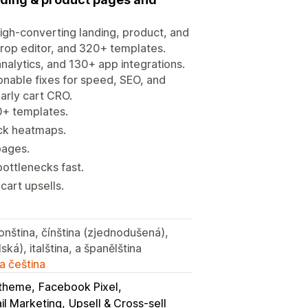
igh-converting landing, product, and
drop editor, and 320+ templates.
analytics, and 130+ app integrations.
ionable fixes for speed, SEO, and
arly cart CRO.
0+ templates.
lick heatmaps.
 pages.
bottlenecks fast.
cart upsells.
ponština, čínština (zjednodušená),
lská), italština, a španělština
a čeština
 theme
Facebook Pixel
il Marketing
Upsell & Cross-sell