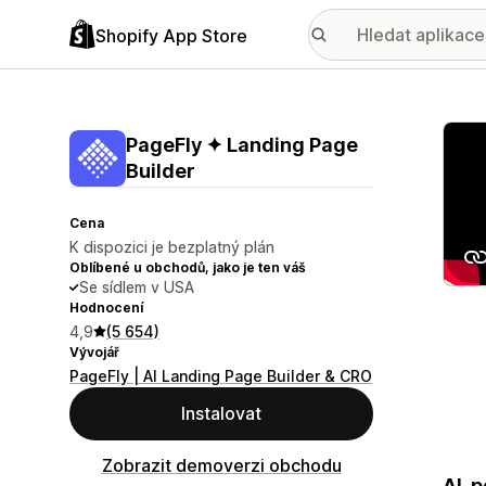
Shopify App Store
Galer
PageFly ✦ Landing Page
Builder
Cena
K dispozici je bezplatný plán
Oblíbené u obchodů, jako je ten váš
Se sídlem v USA
Hodnocení
4,9
(5 654)
Vývojář
PageFly | AI Landing Page Builder & CRO
Instalovat
Zobrazit demoverzi obchodu
AI-p