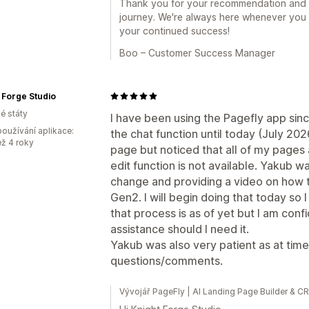
Thank you for your recommendation and fo
journey. We're always here whenever you
your continued success!
Boo – Customer Success Manager
 Forge Studio
é státy
I have been using the Pagefly app si
oužívání aplikace:
the chat function until today (July 20
ež 4 roky
page but noticed that all of my pages
edit function is not available. Yakub wa
change and providing a video on how 
Gen2. I will begin doing that today so
that process is as of yet but I am confid
assistance should I need it.
Yakub was also very patient as at times
questions/comments.
Vývojář PageFly | AI Landing Page Builder & 