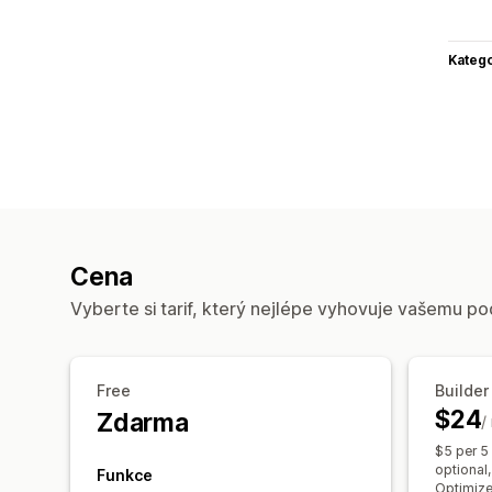
Katego
Cena
Vyberte si tarif, který nejlépe vyhovuje vašemu po
Free
Builder
$24
Zdarma
/
$5 per 5
optional,
Funkce
Optimize