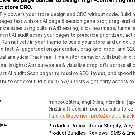
t store CRO.
ly powers your store design and CRO without code. Build h
ages fast with our AI page & section generator, drag-and-
ize sales using built-in A/B testing, click heatmaps, funnel 
mart AI audit scans your pages to prescribe prioritized, act
 Run natively in your theme to scale your store and unlock e
ld fast: AI page/section generation, drag-and-drop, and 32
ual analytics: Track real-time visitor behavior with built-in c
nel insights: Attribute sales & visualize drop-offs across all
rt AI audit: Scan pages to resolve SEO, layout, and speed 
imize checkout: Run built-in A/B tests & get early access to 
y
francouzština, angličtina, němčina, ja
čínština (tradiční), portugalština (brazi
Tato aplikace není přeložena do jazyk
e s:
Pokladna
Administrátor Shopify
Any
Product Bundles
Reviews
SMS & Ema