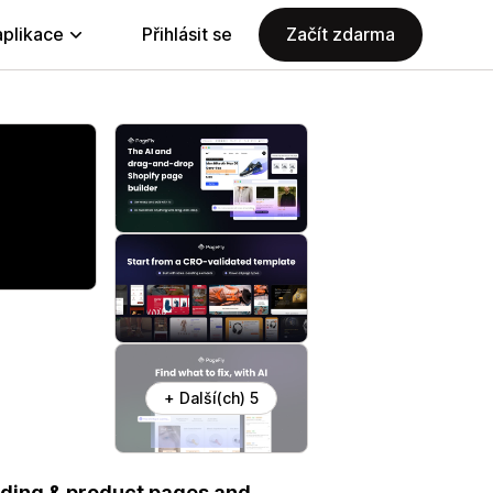
aplikace
Přihlásit se
Začít zdarma
+ Další(ch) 5
nding & product pages and