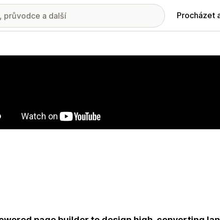
Procházet 
ie propagovaných obrázků
owered page builder to design high-converting la