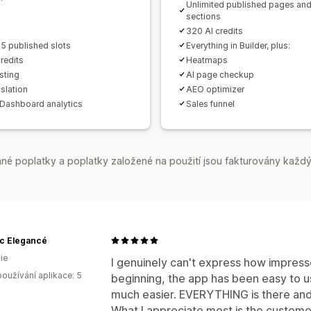
Unlimited published pages an
sections
320 AI credits
5 published slots
Everything in Builder, plus:
redits
Heatmaps
sting
AI page checkup
slation
AEO optimizer
Dashboard analytics
Sales funnel
é poplatky a poplatky založené na použití jsou fakturovány každý
ic Elegancé
ie
I genuinely can't express how impress
oužívání aplikace: 5
beginning, the app has been easy to u
much easier. EVERYTHING is there and i
What I appreciate most is the custome