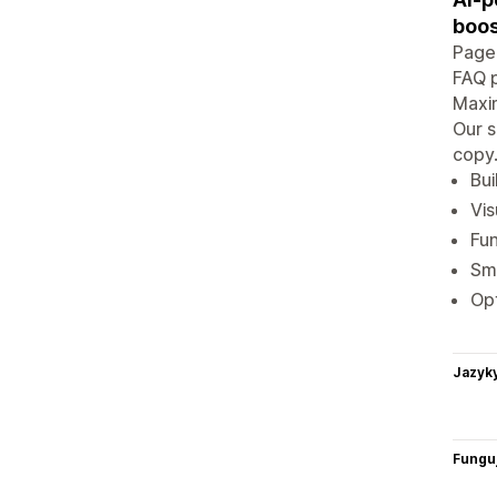
boos
PageF
FAQ p
Maxim
Our s
copy.
Bui
Vis
Fun
Sma
Opt
Jazyk
Funguj