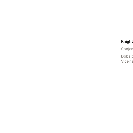
Knight
Spojen
Doba p
Více n