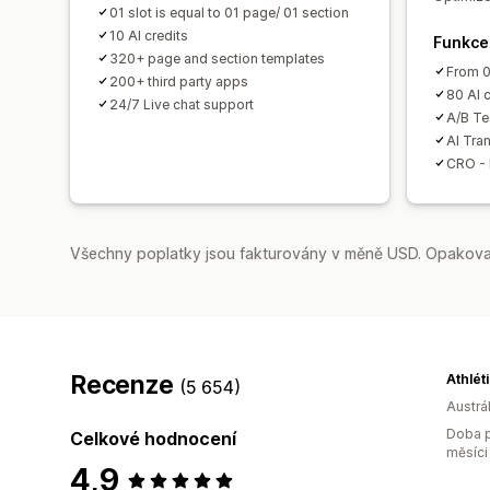
01 slot is equal to 01 page/ 01 section
10 AI credits
Funkce
320+ page and section templates
From 0
200+ third party apps
80 AI c
24/7 Live chat support
A/B Te
AI Tran
CRO - 
Všechny poplatky jsou fakturovány v měně USD. Opakovan
Recenze
Athlét
(5 654)
Austrál
Doba p
Celkové hodnocení
měsíci
4,9