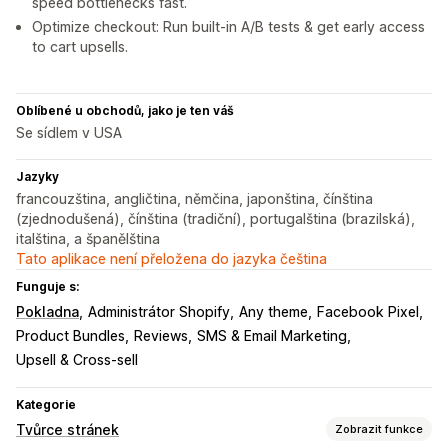
speed bottlenecks fast.
Optimize checkout: Run built-in A/B tests & get early access
to cart upsells.
Oblíbené u obchodů, jako je ten váš
Se sídlem v USA
Jazyky
francouzština, angličtina, němčina, japonština, čínština
(zjednodušená), čínština (tradiční), portugalština (brazilská),
italština, a španělština
Tato aplikace není přeložena do jazyka čeština
Funguje s:
Pokladna
Administrátor Shopify
Any theme
Facebook Pixel
Product Bundles
Reviews
SMS & Email Marketing
Upsell & Cross-sell
Kategorie
Tvůrce stránek
Zobrazit funkce