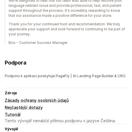
We're delighted to hear that our team was able to help resolve your
language redirect issue and provide professional, fast, and patient
support throughout the process. It's incredibly rewarding to know
that our assistance made a positive difference for your store.
Thank you for your continued trust and recommendation. We truly
appreciate your support and look forward to continuing to be part of
your journey.
Boo – Customer Success Manager
Podpora
Podporu k aplikaci poskytuje PageFly | AI Landing Page Builder & CRO.
Zdroje
Zásady ochrany osobních údajů
Nejčastější dotazy
Tutoriál
Tento vývojář nenabízí přímou podporu v jazyce Čeština.
Vývojář