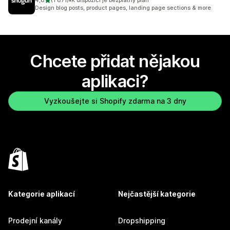
4,8
(1 871)
•
K dispozici je bezplatný plán
Celkový počet recenzí: 1871
Design blog posts, product pages, landing page sections & more
Chcete přidat nějakou
aplikaci?
Vyzkoušejte si Shopify zdarma na 3 dny
Kategorie aplikací
Nejčastější kategorie
Prodejní kanály
Dropshipping