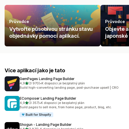
Průvodce
Průvodce
Vytvořte působivou stránku stavu
Objevte a
objednávky pomocí aplikací.
japonské 
Více aplikací jako je tato
GemPages Landing Page Builder
z 5 hvězd
4,9
(3 970)
•
K dispozici je bezplatný plán
Celkový počet recenzí: 3970
Build high-converting landing page, post-purchase upsell | CRO
EComposer Landing Page Builder
z 5 hvězd
4,9
(3 357)
•
K dispozici je bezplatný plán
Celkový počet recenzí: 3357
Build pages to sell more, from home page, product, blog, etc.
Built for Shopify
Shogun ‑ Landing Page Builder
z 5 hvězd