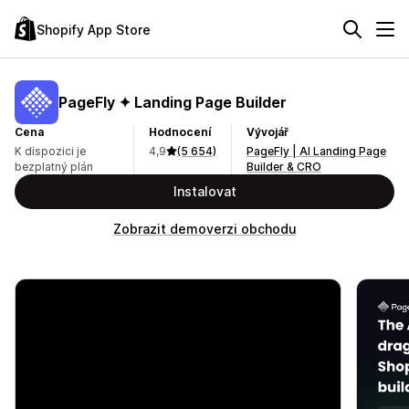
Shopify App Store
PageFly ✦ Landing Page Builder
Cena
Hodnocení
Vývojář
K dispozici je
4,9
(5 654)
PageFly | AI Landing Page
bezplatný plán
Builder & CRO
Instalovat
Zobrazit demoverzi obchodu