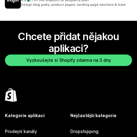
4,8
(1 871)
•
K dispozici je bezplatný plán
Celkový počet recenzí: 1871
Design blog posts, product pages, landing page sections & more
Chcete přidat nějakou
aplikaci?
Vyzkoušejte si Shopify zdarma na 3 dny
Kategorie aplikací
Nejčastější kategorie
Prodejní kanály
Dropshipping