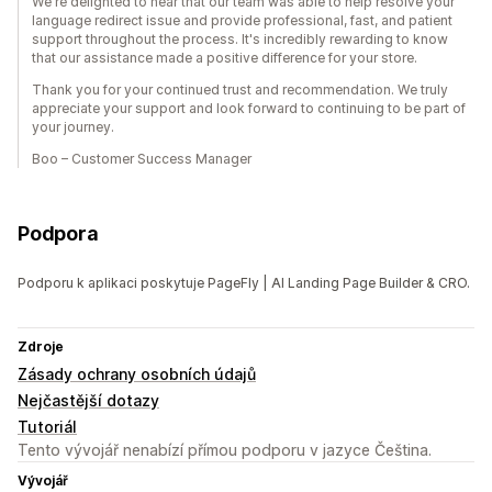
We're delighted to hear that our team was able to help resolve your
language redirect issue and provide professional, fast, and patient
support throughout the process. It's incredibly rewarding to know
that our assistance made a positive difference for your store.
Thank you for your continued trust and recommendation. We truly
appreciate your support and look forward to continuing to be part of
your journey.
Boo – Customer Success Manager
Podpora
Podporu k aplikaci poskytuje PageFly | AI Landing Page Builder & CRO.
Zdroje
Zásady ochrany osobních údajů
Nejčastější dotazy
Tutoriál
Tento vývojář nenabízí přímou podporu v jazyce Čeština.
Vývojář