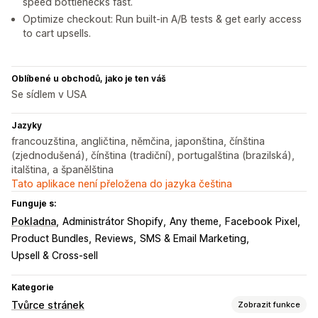
speed bottlenecks fast.
Optimize checkout: Run built-in A/B tests & get early access
to cart upsells.
Oblíbené u obchodů, jako je ten váš
Se sídlem v USA
Jazyky
francouzština, angličtina, němčina, japonština, čínština
(zjednodušená), čínština (tradiční), portugalština (brazilská),
italština, a španělština
Tato aplikace není přeložena do jazyka čeština
Funguje s:
Pokladna
Administrátor Shopify
Any theme
Facebook Pixel
Product Bundles
Reviews
SMS & Email Marketing
Upsell & Cross-sell
Kategorie
Tvůrce stránek
Zobrazit funkce