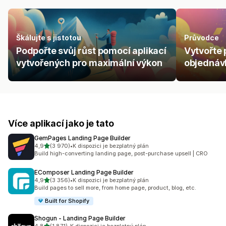
Škálujte s jistotou
Průvodce
Podpořte svůj růst pomocí aplikací
Vytvořte 
vytvořených pro maximální výkon
objednávk
Více aplikací jako je tato
GemPages Landing Page Builder
z 5 hvězd
4,9
(3 970)
•
K dispozici je bezplatný plán
Celkový počet recenzí: 3970
Build high-converting landing page, post-purchase upsell | CRO
EComposer Landing Page Builder
z 5 hvězd
4,9
(3 356)
•
K dispozici je bezplatný plán
Celkový počet recenzí: 3356
Build pages to sell more, from home page, product, blog, etc.
Built for Shopify
Shogun ‑ Landing Page Builder
z 5 hvězd