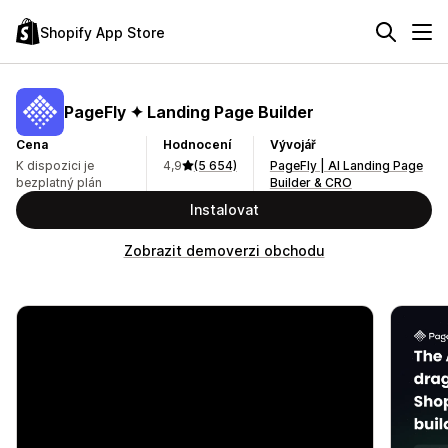
Shopify App Store
PageFly ✦ Landing Page Builder
Cena
Hodnocení
Vývojář
K dispozici je
4,9
(5 654)
PageFly | AI Landing Page
bezplatný plán
Builder & CRO
Instalovat
Zobrazit demoverzi obchodu