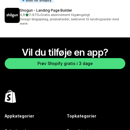
Built for Shopify
Shogun ‑ Landing Page Builder
ud af 5 stjerner
4,8
(1.871)
•
Gratis abonnement tilgængeligt
1871 anmeldelser i alt
Design blogopslag, produktsider, sektioner til landingssider med
mere
Vil du tilføje en app?
Prøv Shopify gratis i 3 dage
Appkategorier
Topkategorier