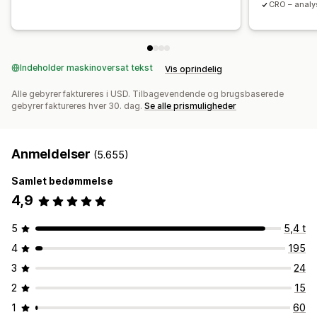
Sporing
Aktivitetslogs
CRO – analys
Indeholder maskinoversat tekst
Vis oprindelig
Alle gebyrer faktureres i USD. Tilbagevendende og brugsbaserede
gebyrer faktureres hver 30. dag.
Se alle prismuligheder
Anmeldelser
(5.655)
Samlet bedømmelse
4,9
5
5,4 t
4
195
3
24
2
15
1
60