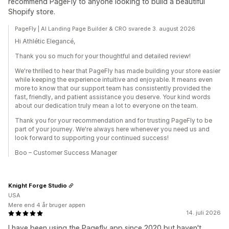
recommend PageFly to anyone looking to build a beautiful
Shopify store.
PageFly | AI Landing Page Builder & CRO svarede 3. august 2026
Hi Athlétic Elegancé,
Thank you so much for your thoughtful and detailed review!
We're thrilled to hear that PageFly has made building your store easier
while keeping the experience intuitive and enjoyable. It means even
more to know that our support team has consistently provided the
fast, friendly, and patient assistance you deserve. Your kind words
about our dedication truly mean a lot to everyone on the team.
Thank you for your recommendation and for trusting PageFly to be
part of your journey. We're always here whenever you need us and
look forward to supporting your continued success!
Boo – Customer Success Manager
Knight Forge Studio
USA
Mere end 4 år bruger appen
14. juli 2026
I have been using the Pagefly app since 2020 but haven't