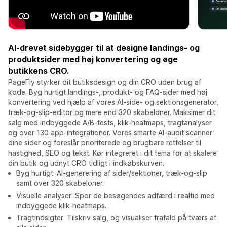
AI-drevet sidebygger til at designe landings- og
produktsider med høj konvertering og øge
butikkens CRO.
PageFly styrker dit butiksdesign og din CRO uden brug af
kode. Byg hurtigt landings-, produkt- og FAQ-sider med høj
konvertering ved hjælp af vores AI-side- og sektionsgenerator,
træk-og-slip-editor og mere end 320 skabeloner. Maksimer dit
salg med indbyggede A/B-tests, klik-heatmaps, tragtanalyser
og over 130 app-integrationer. Vores smarte AI-audit scanner
dine sider og foreslår prioriterede og brugbare rettelser til
hastighed, SEO og tekst. Kør integreret i dit tema for at skalere
din butik og udnyt CRO tidligt i indkøbskurven.
Byg hurtigt: AI-generering af sider/sektioner, træk-og-slip
samt over 320 skabeloner.
Visuelle analyser: Spor de besøgendes adfærd i realtid med
indbyggede klik-heatmaps.
Tragtindsigter: Tilskriv salg, og visualiser frafald på tværs af