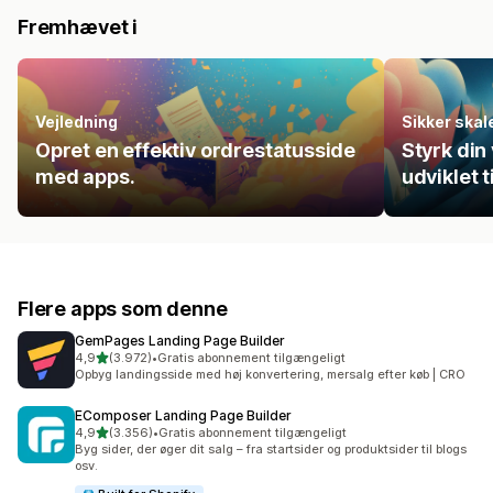
Fremhævet i
Vejledning
Sikker skal
Opret en effektiv ordrestatusside
Styrk din
med apps.
udviklet 
Flere apps som denne
GemPages Landing Page Builder
ud af 5 stjerner
4,9
(3.972)
•
Gratis abonnement tilgængeligt
3972 anmeldelser i alt
Opbyg landingsside med høj konvertering, mersalg efter køb | CRO
EComposer Landing Page Builder
ud af 5 stjerner
4,9
(3.356)
•
Gratis abonnement tilgængeligt
3356 anmeldelser i alt
Byg sider, der øger dit salg – fra startsider og produktsider til blogs
osv.