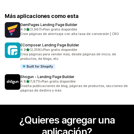
Más aplicaciones como esta
GemPages Landing Page Builder
de 5 estrellas
4.9
(3,967)
•
Plan gratis disponible
3967 reseñas en total
Cree páginas de aterrizaje con alta tasa de conversión | CRO
EComposer Landing Page Builder
de 5 estrellas
4.9
(3,358)
•
Plan gratis disponible
3358 reseñas en total
Crea páginas para vender más, desde páginas de inicio, de
productos, de blogs, etc.
Built for Shopify
Shogun ‑ Landing Page Builder
de 5 estrellas
4.8
(1,871)
•
Plan gratis disponible
1871 reseñas en total
Diseña publicaciones de blog, páginas de productos, secciones de
páginas de destino y más
¿Quieres agregar una
aplicación?