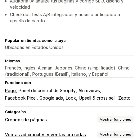
Auditoría IA: analiza tus páginas y corrige SEO, diseño y
velocidad
Checkout: tests A/B integrados y acceso anticipado a
upsells de carrito
Popular en tiendas como la tuya
Ubicadas en Estados Unidos
Idiomas
Francés, Inglés, Alemán, Japonés, Chino (simplificado), Chino
(tradicional), Portugués (Brasil), Italiano, y Español
Funciona con
Pago
Panel de control de Shopify
Ali reviews
Facebook Pixel
Google ads
Loox
Upsell & cross sell
Zepto
Categorías
Creador de páginas
Mostrar funciones
Tipos de páginas
Ventas adicionales y ventas cruzadas
Mostrar funciones