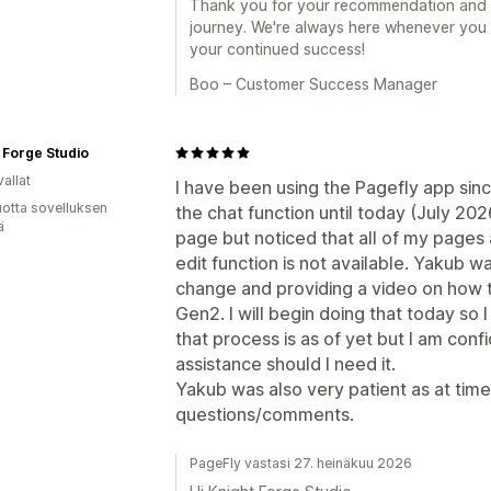
Thank you for your recommendation and fo
journey. We're always here whenever you
your continued success!
Boo – Customer Success Manager
 Forge Studio
allat
I have been using the Pagefly app si
vuotta sovelluksen
the chat function until today (July 20
ä
page but noticed that all of my pages
edit function is not available. Yakub wa
change and providing a video on how 
Gen2. I will begin doing that today so
that process is as of yet but I am confid
assistance should I need it.
Yakub was also very patient as at times
questions/comments.
PageFly vastasi 27. heinäkuu 2026