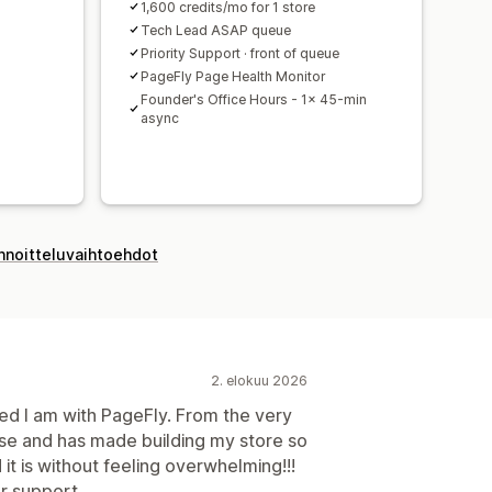
d
1,600 credits/mo for 1 store
Tech Lead ASAP queue
Priority Support · front of queue
PageFly Page Health Monitor
Founder's Office Hours - 1x 45-min
async
innoitteluvaihtoehdot
2. elokuu 2026
ed I am with PageFly. From the very
se and has made building my store so
t is without feeling overwhelming!!!
r support.