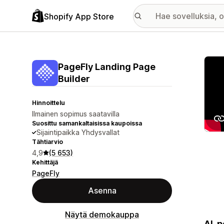
Shopify App Store
Esitt
PageFly Landing Page
Builder
Hinnoittelu
Ilmainen sopimus saatavilla
Suosittu samankaltaisissa kaupoissa
Sijaintipaikka Yhdysvallat
Tähtiarvio
4,9
(5 653)
Kehittäjä
PageFly
Asenna
Näytä demokauppa
AI-p