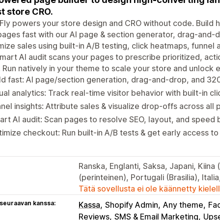
t store CRO.
ly powers your store design and CRO without code. Build h
ages fast with our AI page & section generator, drag-and-
ize sales using built-in A/B testing, click heatmaps, funnel 
mart AI audit scans your pages to prescribe prioritized, act
 Run natively in your theme to scale your store and unlock e
ld fast: AI page/section generation, drag-and-drop, and 32
ual analytics: Track real-time visitor behavior with built-in c
nel insights: Attribute sales & visualize drop-offs across all
rt AI audit: Scan pages to resolve SEO, layout, and speed 
imize checkout: Run built-in A/B tests & get early access to 
Ranska, Englanti, Saksa, Japani, Kiina (
(perinteinen), Portugali (Brasilia), Itali
Tätä sovellusta ei ole käännetty kiele
 seuraavan kanssa:
Kassa
Shopify Admin
Any theme
Fa
Reviews
SMS & Email Marketing
Upse