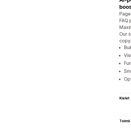
boos
PageF
FAQ p
Maxim
Our s
copy.
Bui
Vis
Fun
Sma
Opt
Kielet
Toimii