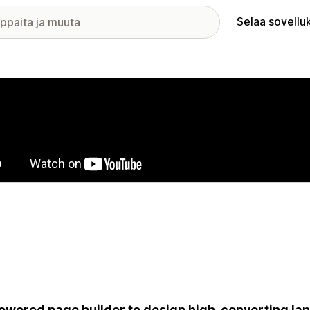
Selaa sovellu
elykuvagalleria
owered page builder to design high-converting la