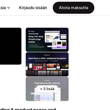
ksia
Kirjaudu sisään
Aloita maksutta
+ 5 lisää
nding & product pages and