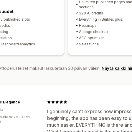
Unlimited published pages an
sections
suudet
320 AI credits
5 published slots
Everything in Builder, plus:
redits
Heatmaps
sting
AI page checkup
slation
AEO optimizer
Dashboard analytics
Sales funnel
yttöperusteiset maksut laskutetaan 30 päivän välein.
Näytä kaikki h
ic Elegancé
ia
I genuinely can't express how impress
autta sovelluksen
beginning, the app has been easy to u
ä
much easier. EVERYTHING is there and i
What I appreciate most is the custome