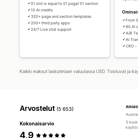
01 slot is equal to 01 page/ 01 section
10 AI credits
Ominai
320+ page and section templates
From 0
200+ third party apps
80 AI c
24/7 Live chat support
A/B Te
AI Tran
CRO - 
Kaikki maksut laskutetaan valuutassa USD. Toistuvat ja kä
Arvostelut
Athlét
(5 653)
Austral
5 kuuk
Kokonaisarvio
käyttö
4,9