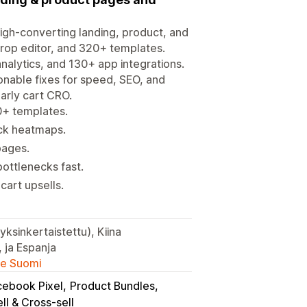
igh-converting landing, product, and
drop editor, and 320+ templates.
analytics, and 130+ app integrations.
ionable fixes for speed, SEO, and
arly cart CRO.
0+ templates.
lick heatmaps.
 pages.
bottlenecks fast.
cart upsells.
yksinkertaistettu), Kiina
a, ja Espanja
lle Suomi
cebook Pixel
Product Bundles
ll & Cross-sell