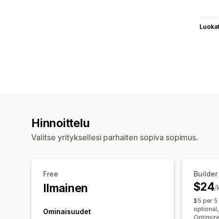
Luoka
Hinnoittelu
Valitse yrityksellesi parhaiten sopiva sopimus.
Free
Builder
$24
Ilmainen
/
$5 per 5
optional,
Ominaisuudet
Optimize