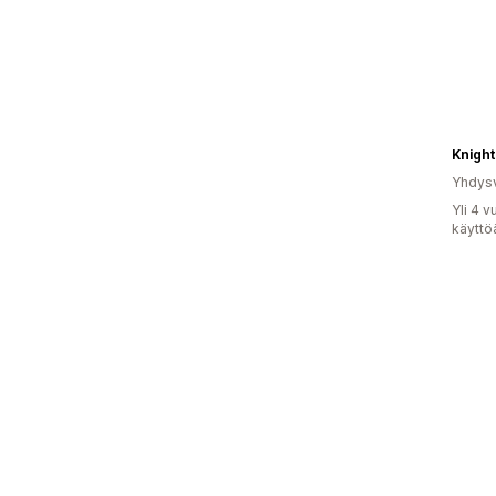
Knight
Yhdysv
Yli 4 
käyttö