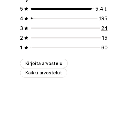
5
5,4 t.
4
195
3
24
2
15
1
60
Kirjoita arvostelu
Kaikki arvostelut