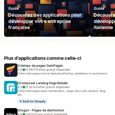
Guide
Guide
Découvrez des applications pour
Découvrez
développer votre entreprise
développe
française
italienne
Plus d’applications comme celle-ci
Créateur de pages GemPages
étoile(s) sur 5
4,9
(3 967)
•
Forfait gratuit disponible
3967 avis au total
Créez des pages renvoi époustouflantes, adaptées à vos besoins
EComposer Landing Page Builder
étoile(s) sur 5
4,9
(3 357)
•
Forfait gratuit disponible
3357 avis au total
Créez des pages pour vendre plus : page d’accueil, produit, blog,
etc.
Built for Shopify
Shogun – Pages de destination
étoile(s) sur 5
4,8
(1 871)
•
Essai gratuit disponible