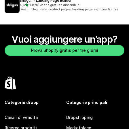
Shogun ‑ Landing Page Builder
stelle su 5
4,8
(1.870)
•
Piano gratuito disponibile
1870 recensioni totali
Design blog posts, product pages, landing page sections & more
Vuoi aggiungere un’app?
Prova Shopify gratis per tre giorni
Categorie di app
Categorie principali
Canali di vendita
Dropshipping
Ricerca prodotti
Marketplace