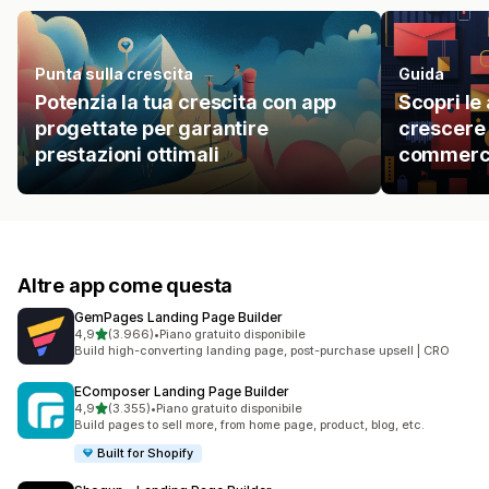
Punta sulla crescita
Guida
Potenzia la tua crescita con app
Scopri le 
progettate per garantire
crescere l
prestazioni ottimali
commerci
Altre app come questa
GemPages Landing Page Builder
stelle su 5
4,9
(3.966)
•
Piano gratuito disponibile
3966 recensioni totali
Build high-converting landing page, post-purchase upsell | CRO
EComposer Landing Page Builder
stelle su 5
4,9
(3.355)
•
Piano gratuito disponibile
3355 recensioni totali
Build pages to sell more, from home page, product, blog, etc.
Built for Shopify