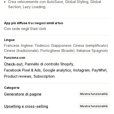
Crea velocemente con AutoSave, Global Styling, Global
Section, Lazy Loading.
App più diffuse tra i negozi simili al tuo
Con sede negli Stati Uniti
Lingue
Francese. Inglese. Tedesco. Giapponese. Cinese (semplificato).
Cinese (tradizionale). Portoghese (Brasile). Italianoe Spagnolo
Funziona con
Check-out
Pannello di controllo Shopify
Facebook Pixel & Ads
Google analytics
Instagram
PayWhirl
Product reviews
Subscription
Categorie
Generatore di pagine
Mostra funzionalità
Tipi di pagine
Upselling e cross-selling
Mostra funzionalità
Landing page
Homepage
Pagine dei prodotti
Collezioni