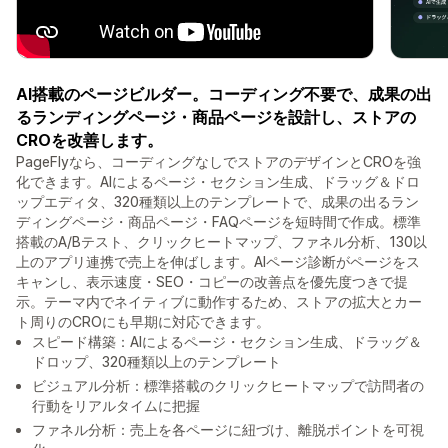
AI搭載のページビルダー。コーディング不要で、成果の出
るランディングページ・商品ページを設計し、ストアの
CROを改善します。
PageFlyなら、コーディングなしでストアのデザインとCROを強
化できます。AIによるページ・セクション生成、ドラッグ＆ドロ
ップエディタ、320種類以上のテンプレートで、成果の出るラン
ディングページ・商品ページ・FAQページを短時間で作成。標準
搭載のA/Bテスト、クリックヒートマップ、ファネル分析、130以
上のアプリ連携で売上を伸ばします。AIページ診断がページをス
キャンし、表示速度・SEO・コピーの改善点を優先度つきで提
示。テーマ内でネイティブに動作するため、ストアの拡大とカー
ト周りのCROにも早期に対応できます。
スピード構築：AIによるページ・セクション生成、ドラッグ＆
ドロップ、320種類以上のテンプレート
ビジュアル分析：標準搭載のクリックヒートマップで訪問者の
行動をリアルタイムに把握
ファネル分析：売上を各ページに紐づけ、離脱ポイントを可視