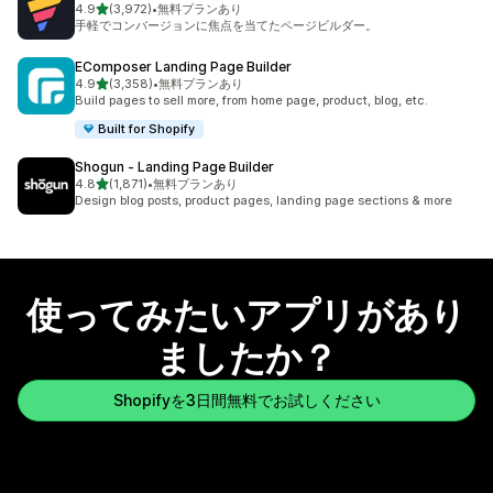
5つ星中
4.9
(3,972)
•
無料プランあり
合計レビュー数：3972件
手軽でコンバージョンに焦点を当てたページビルダー。
EComposer Landing Page Builder
5つ星中
4.9
(3,358)
•
無料プランあり
合計レビュー数：3358件
Build pages to sell more, from home page, product, blog, etc.
Built for Shopify
Shogun ‑ Landing Page Builder
5つ星中
4.8
(1,871)
•
無料プランあり
合計レビュー数：1871件
Design blog posts, product pages, landing page sections & more
使ってみたいアプリがあり
ましたか？
Shopifyを3日間無料でお試しください