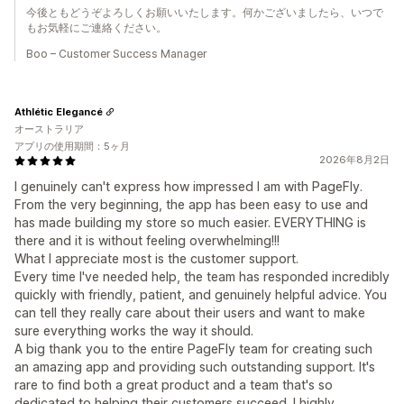
今後ともどうぞよろしくお願いいたします。何かございましたら、いつで
もお気軽にご連絡ください。
Boo – Customer Success Manager
Athlétic Elegancé
オーストラリア
アプリの使用期間：5ヶ月
2026年8月2日
I genuinely can't express how impressed I am with PageFly.
From the very beginning, the app has been easy to use and
has made building my store so much easier. EVERYTHING is
there and it is without feeling overwhelming!!!
What I appreciate most is the customer support.
Every time I've needed help, the team has responded incredibly
quickly with friendly, patient, and genuinely helpful advice. You
can tell they really care about their users and want to make
sure everything works the way it should.
A big thank you to the entire PageFly team for creating such
an amazing app and providing such outstanding support. It's
rare to find both a great product and a team that's so
dedicated to helping their customers succeed. I highly