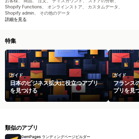
お客様、 商品、 注文、 ディスカウント、 ストアの分析、
Shopify Functions、 オンラインストア、 カスタムデータ、
Shopify admin、 その他のデータ
詳細を見る
特集
ガイド
ガイド
日本のビジネス拡大に役立つアプリ
フランス
を見つける
プリを見
類似のアプリ
GemPages ランディングページビルダー