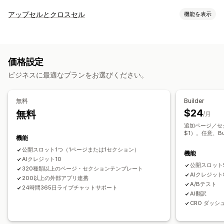
ページの種類
アップセルとクロスセル
機能を表示
ランディングページ
ホームページ
商品ページ
コレクション
カスタマイズ
準備中ページ
ブログ
よくある質問
ヘルプセンターページ
商品ページでのアップセル
お知らせバー
進捗バー
お問い合わせページ
About us (会社概要) ページ
お礼ページ
価格設定
お礼ページでのアップセル
ポップアップ
カスタムCSS
ポップアップ
フォーム
404ページ
採用情報ページ
ビジネスに最適なプランをお選びください。
カスタムHTML
ドラッグ&ドロップエディタ
複数言語
法的事項ページ
リンクインバイオページ
レビューページ
価格設定ページ
テーマセクション
オファーとおすすめ
無料
Builder
おすすめ商品
よく同時購入される商品
バンドル
ページ管理
$24
無料
/月
編集ツール
要素
テンプレート
インポートとエクスポート
追加ページ／セ
分析
$1）。任意、Bu
ページの保存
ページバージョン
一括公開
機能
コンバージョン率
最適化の提案
グローバルセクション
グローバルスタイル
カスタムフォント
公開スロット1つ（1ページまたは1セクション）
機能
AIクレジット10
カスタムコード
翻訳
SEO
モバイル対応
遅延読み込み
分析
公開スロット
320種類以上のページ・セクションテンプレート
A/Bテスト
追跡
アクティビティログ
AIクレジット
200以上の外部アプリ連携
A/Bテスト
24時間365日ライブチャットサポート
AI翻訳
CRO ダッ