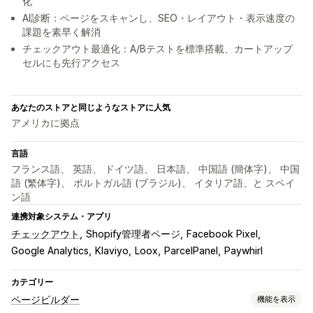
化
AI診断：ページをスキャンし、SEO・レイアウト・表示速度の
課題を素早く解消
チェックアウト最適化：A/Bテストを標準搭載、カートアップ
セルにも先行アクセス
あなたのストアと同じようなストアに人気
アメリカに拠点
言語
フランス語、 英語、 ドイツ語、 日本語、 中国語 (簡体字)、 中国
語 (繁体字)、 ポルトガル語 (ブラジル)、 イタリア語、と スペイ
ン語
連携対象システム・アプリ
チェックアウト
Shopify管理者ページ
Facebook Pixel
Google Analytics
Klaviyo
Loox
ParcelPanel
Paywhirl
カテゴリー
ページビルダー
機能を表示