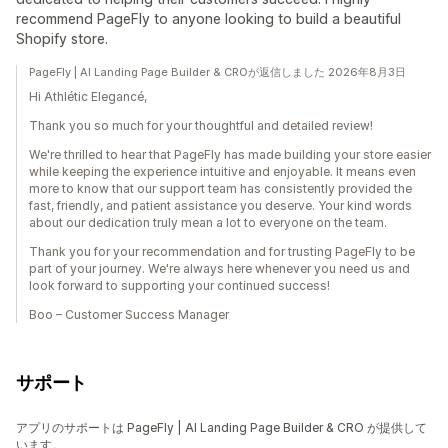
recommend PageFly to anyone looking to build a beautiful
Shopify store.
PageFly | AI Landing Page Builder & CROが返信しました 2026年8月3日
Hi Athlétic Elegancé,
Thank you so much for your thoughtful and detailed review!
We're thrilled to hear that PageFly has made building your store easier
while keeping the experience intuitive and enjoyable. It means even
more to know that our support team has consistently provided the
fast, friendly, and patient assistance you deserve. Your kind words
about our dedication truly mean a lot to everyone on the team.
Thank you for your recommendation and for trusting PageFly to be
part of your journey. We're always here whenever you need us and
look forward to supporting your continued success!
Boo – Customer Success Manager
サポート
アプリのサポートは PageFly | AI Landing Page Builder & CRO が提供して
います。