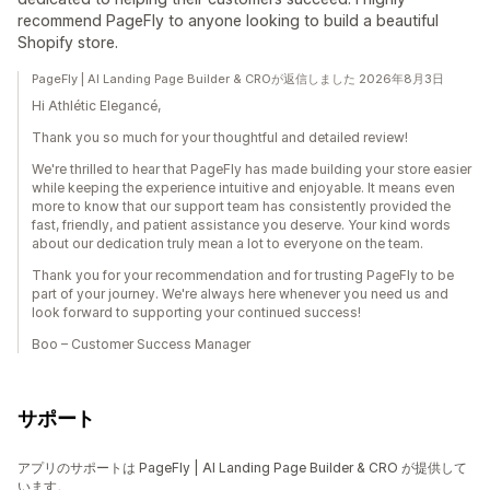
recommend PageFly to anyone looking to build a beautiful
Shopify store.
PageFly | AI Landing Page Builder & CROが返信しました 2026年8月3日
Hi Athlétic Elegancé,
Thank you so much for your thoughtful and detailed review!
We're thrilled to hear that PageFly has made building your store easier
while keeping the experience intuitive and enjoyable. It means even
more to know that our support team has consistently provided the
fast, friendly, and patient assistance you deserve. Your kind words
about our dedication truly mean a lot to everyone on the team.
Thank you for your recommendation and for trusting PageFly to be
part of your journey. We're always here whenever you need us and
look forward to supporting your continued success!
Boo – Customer Success Manager
サポート
アプリのサポートは PageFly | AI Landing Page Builder & CRO が提供して
います。