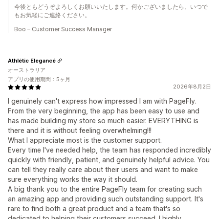
今後ともどうぞよろしくお願いいたします。何かございましたら、いつで
もお気軽にご連絡ください。
Boo – Customer Success Manager
Athlétic Elegancé
オーストラリア
アプリの使用期間：5ヶ月
2026年8月2日
I genuinely can't express how impressed I am with PageFly.
From the very beginning, the app has been easy to use and
has made building my store so much easier. EVERYTHING is
there and it is without feeling overwhelming!!!
What I appreciate most is the customer support.
Every time I've needed help, the team has responded incredibly
quickly with friendly, patient, and genuinely helpful advice. You
can tell they really care about their users and want to make
sure everything works the way it should.
A big thank you to the entire PageFly team for creating such
an amazing app and providing such outstanding support. It's
rare to find both a great product and a team that's so
dedicated to helping their customers succeed. I highly