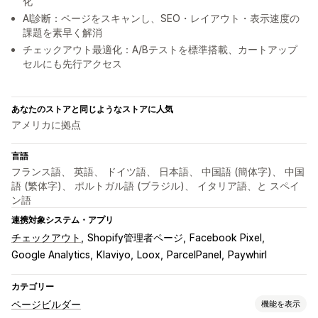
化
AI診断：ページをスキャンし、SEO・レイアウト・表示速度の
課題を素早く解消
チェックアウト最適化：A/Bテストを標準搭載、カートアップ
セルにも先行アクセス
あなたのストアと同じようなストアに人気
アメリカに拠点
言語
フランス語、 英語、 ドイツ語、 日本語、 中国語 (簡体字)、 中国
語 (繁体字)、 ポルトガル語 (ブラジル)、 イタリア語、と スペイ
ン語
連携対象システム・アプリ
チェックアウト
Shopify管理者ページ
Facebook Pixel
Google Analytics
Klaviyo
Loox
ParcelPanel
Paywhirl
カテゴリー
ページビルダー
機能を表示