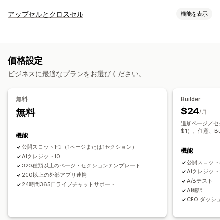
ページの種類
アップセルとクロスセル
機能を表示
ランディングページ
ホームページ
商品ページ
コレクション
カスタマイズ
準備中ページ
ブログ
よくある質問
ヘルプセンターページ
商品ページでのアップセル
お知らせバー
進捗バー
お問い合わせページ
About us (会社概要) ページ
お礼ページ
価格設定
お礼ページでのアップセル
ポップアップ
カスタムCSS
ポップアップ
フォーム
404ページ
採用情報ページ
ビジネスに最適なプランをお選びください。
カスタムHTML
ドラッグ&ドロップエディタ
複数言語
法的事項ページ
リンクインバイオページ
レビューページ
価格設定ページ
テーマセクション
オファーとおすすめ
無料
Builder
おすすめ商品
よく同時購入される商品
バンドル
ページ管理
$24
無料
/月
編集ツール
要素
テンプレート
インポートとエクスポート
追加ページ／セ
分析
$1）。任意、Bu
ページの保存
ページバージョン
一括公開
機能
コンバージョン率
最適化の提案
グローバルセクション
グローバルスタイル
カスタムフォント
公開スロット1つ（1ページまたは1セクション）
機能
AIクレジット10
カスタムコード
翻訳
SEO
モバイル対応
遅延読み込み
分析
公開スロット
320種類以上のページ・セクションテンプレート
A/Bテスト
追跡
アクティビティログ
AIクレジット
200以上の外部アプリ連携
A/Bテスト
24時間365日ライブチャットサポート
AI翻訳
CRO ダッ