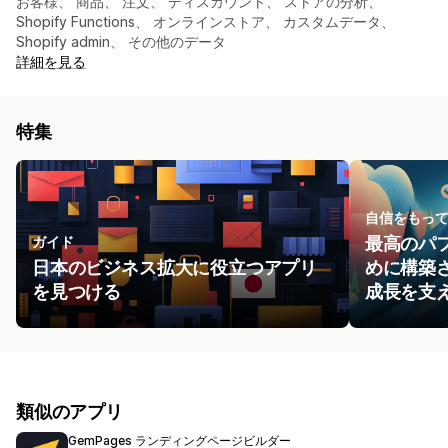
お客様、 商品、 注文、 ディスカウント、 ストアの分析、
Shopify Functions、 オンラインストア、 カスタムデータ、
Shopify admin、 その他のデータ
詳細を見る
特集
自信をもっ
ガイド
最高のパ
日本のビジネス拡大に役立つアプリ
めに構築
を見つける
成長を支
類似のアプリ
GemPages ランディングページビルダー