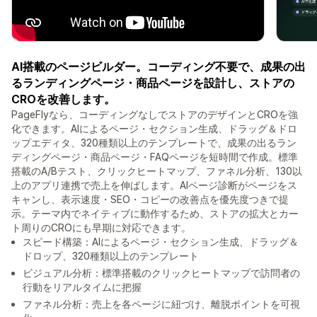
AI搭載のページビルダー。コーディング不要で、成果の出
るランディングページ・商品ページを設計し、ストアの
CROを改善します。
PageFlyなら、コーディングなしでストアのデザインとCROを強
化できます。AIによるページ・セクション生成、ドラッグ＆ドロ
ップエディタ、320種類以上のテンプレートで、成果の出るラン
ディングページ・商品ページ・FAQページを短時間で作成。標準
搭載のA/Bテスト、クリックヒートマップ、ファネル分析、130以
上のアプリ連携で売上を伸ばします。AIページ診断がページをス
キャンし、表示速度・SEO・コピーの改善点を優先度つきで提
示。テーマ内でネイティブに動作するため、ストアの拡大とカー
ト周りのCROにも早期に対応できます。
スピード構築：AIによるページ・セクション生成、ドラッグ＆
ドロップ、320種類以上のテンプレート
ビジュアル分析：標準搭載のクリックヒートマップで訪問者の
行動をリアルタイムに把握
ファネル分析：売上を各ページに紐づけ、離脱ポイントを可視