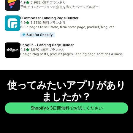
5つ星中
4.9
(3,965)
•
無料プランあり
合計レビュー数：3965件
手軽でコンバージョンに焦点を当てたページビルダー。
EComposer Landing Page Builder
5つ星中
4.9
(3,356)
•
無料プランあり
合計レビュー数：3356件
Build pages to sell more, from home page, product, blog, etc.
Built for Shopify
Shogun ‑ Landing Page Builder
5つ星中
4.8
(1,870)
•
無料プランあり
合計レビュー数：1870件
Design blog posts, product pages, landing page sections & more
使ってみたいアプリがあり
ましたか？
Shopifyを3日間無料でお試しください