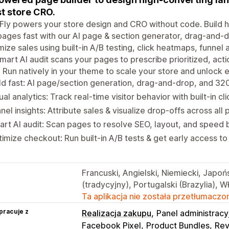
t store CRO.
ly powers your store design and CRO without code. Build h
ages fast with our AI page & section generator, drag-and-
ize sales using built-in A/B testing, click heatmaps, funnel 
mart AI audit scans your pages to prescribe prioritized, act
 Run natively in your theme to scale your store and unlock e
ld fast: AI page/section generation, drag-and-drop, and 32
ual analytics: Track real-time visitor behavior with built-in c
nel insights: Attribute sales & visualize drop-offs across all
rt AI audit: Scan pages to resolve SEO, layout, and speed 
imize checkout: Run built-in A/B tests & get early access to 
Francuski, Angielski, Niemiecki, Japoń
(tradycyjny), Portugalski (Brazylia), Wł
Ta aplikacja nie została przetłumaczon
pracuje z
Realizacja zakupu
Panel administracy
Facebook Pixel
Product Bundles
Rev