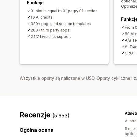
optional,
Funkcje
Optimize
01 slot is equal to 01 page/ 01 section
10 AI credits
Funkcj
320+ page and section templates
From 0
200+ third party apps
80 AI c
24/7 Live chat support
A/B Te
AI Tran
CRO - 
Wszystkie opłaty są naliczane w USD. Opłaty cykliczne i 
Recenzje
Athlét
(5 653)
Austral
5 mies
Ogólna ocena
aplikac