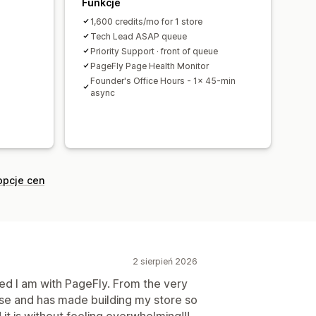
Funkcje
andardowy
Tłumaczenie
d
1,600 credits/mo for 1 store
ć na urządzeniach mobilnych
Tech Lead ASAP queue
/B
Śledzenie
Dzienniki działania
Priority Support · front of queue
PageFly Page Health Monitor
Founder's Office Hours - 1x 45-min
async
opcje cen
2 sierpień 2026
ed I am with PageFly. From the very
se and has made building my store so
t is without feeling overwhelming!!!