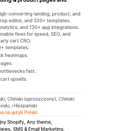
igh-converting landing, product, and
drop editor, and 320+ templates.
analytics, and 130+ app integrations.
ionable fixes for speed, SEO, and
arly cart CRO.
0+ templates.
lick heatmaps.
 pages.
bottlenecks fast.
cart upsells.
ski, Chiński (uproszczony), Chiński
oski, i Hiszpański
a na język Polski
jny Shopify
Any theme
iews
SMS & Email Marketing