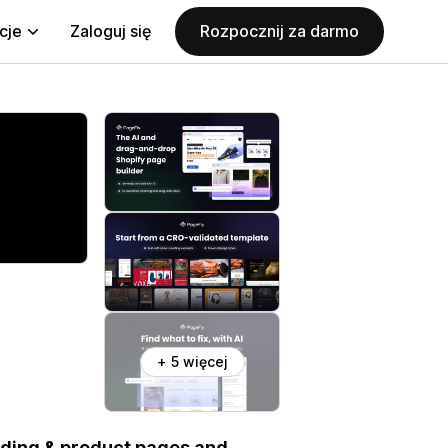
cje
Zaloguj się
Rozpocznij za darmo
+ 5 więcej
nding & product pages and