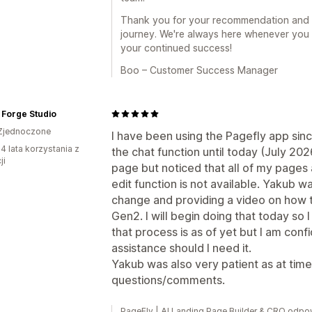
Thank you for your recommendation and fo
journey. We're always here whenever you
your continued success!
Boo – Customer Success Manager
 Forge Studio
Zjednoczone
I have been using the Pagefly app si
4 lata korzystania z
the chat function until today (July 20
ji
page but noticed that all of my pages
edit function is not available. Yakub wa
change and providing a video on how 
Gen2. I will begin doing that today so
that process is as of yet but I am confid
assistance should I need it.
Yakub was also very patient as at times
questions/comments.
PageFly | AI Landing Page Builder & CRO odpow