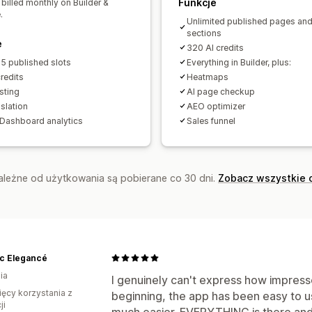
Funkcje
 billed monthly on Builder &
Czcionka niestandardowa
Kod niest
.
Unlimited published pages an
Pozycjonowanie stron
Responsywnoś
sections
e
Powolne ładowanie
Analizy
Testy A
320 AI credits
5 published slots
Everything in Builder, plus:
redits
Heatmaps
sting
AI page checkup
slation
AEO optimizer
Dashboard analytics
Sales funnel
zależne od użytkowania są pobierane co 30 dni.
Zobacz wszystkie 
ic Elegancé
ia
I genuinely can't express how impress
ięcy korzystania z
beginning, the app has been easy to u
ji
much easier. EVERYTHING is there and i