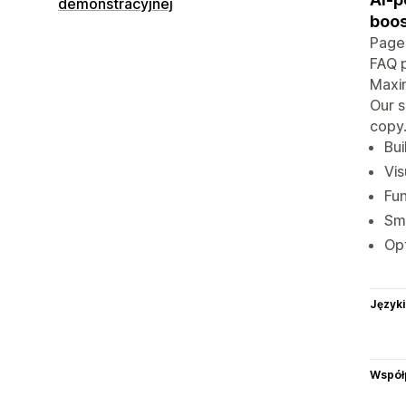
demonstracyjnej
boos
PageF
FAQ p
Maxim
Our s
copy.
Bui
Vis
Fun
Sma
Opt
Języki
Współ