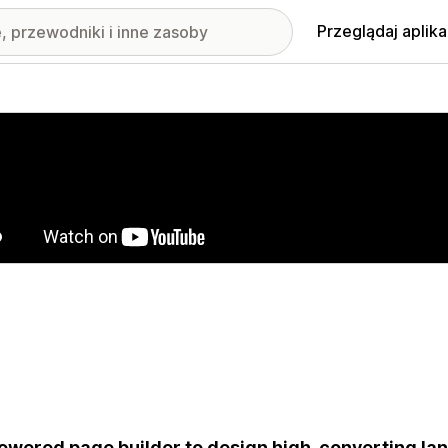
Przeglądaj aplika
nione obrazy w galerii
owered page builder to design high-converting la