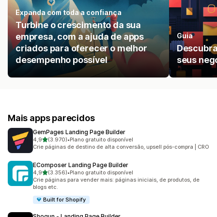
Expanda com toda a confiança
Turbine o crescimento da sua
empresa, com a ajuda de apps
Guia
criados para oferecer o melhor
Descubra
desempenho possível
seus negó
Mais apps parecidos
GemPages Landing Page Builder
de 5 estrelas
4,9
(3.970)
•
Plano gratuito disponível
3970 avaliações ao todo
Crie páginas de destino de alta conversão, upsell pós-compra | CRO
EComposer Landing Page Builder
de 5 estrelas
4,9
(3.356)
•
Plano gratuito disponível
3356 avaliações ao todo
Crie páginas para vender mais: páginas iniciais, de produtos, de
blogs etc.
Built for Shopify
Shogun ‑ Landing Page Builder