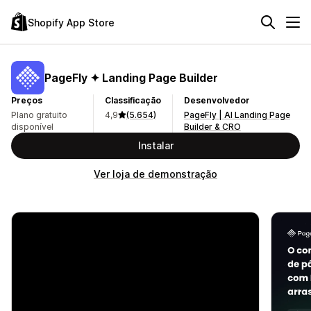
Shopify App Store
PageFly ✦ Landing Page Builder
Preços
Classificação
Desenvolvedor
Plano gratuito
4,9
(5.654)
PageFly | AI Landing Page
disponível
Builder & CRO
Instalar
Ver loja de demonstração