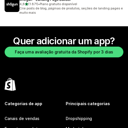
de 5 estrelas
4,8
(1.871)
•
Plano gratuito disponível
1871 avaliações ao todo
Crie posts de blog, páginas de produtos, seções de landing pages e
muito mais
Quer adicionar um app?
Faça uma avaliação gratuita da Shopify por 3 dias
Categorias de app
Principais categorias
Canais de vendas
Dropshipping