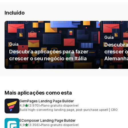
Incluído
Guia
Guia
Descubra
Descubra aplicações para fazer
crescer o
crescer o seu negócio em Itália
Alemanh
Mais aplicações como esta
GemPages Landing Page Builder
de 5 estrelas
4,9
(3.970)
•
Plano gratuito disponível
3970 total de avaliações
Build high-converting landing page, post-purchase upsell | CRO
EComposer Landing Page Builder
de 5 estrelas
4,9
(3.356)
•
Plano gratuito disponível
3356 total de avaliações