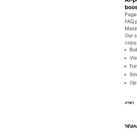
boos
PageF
FAQ p
Maxim
Our s
copy.
Bui
Vis
Fun
Sma
Opt
ภาษา
ใช้ได้กั