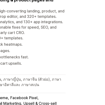
igh-converting landing, product, and
drop editor, and 320+ templates.
analytics, and 130+ app integrations.
ionable fixes for speed, SEO, and
arly cart CRO.
0+ templates.
lick heatmaps.
 pages.
bottlenecks fast.
cart upsells.
 ภาษาญี่ปุ่น, ภาษาจีน (ตัวย่อ), ภาษา
 ภาษาอิตาลีและ ภาษาสเปน
heme
Facebook Pixel
il Marketing
Upsell & Cross-sell