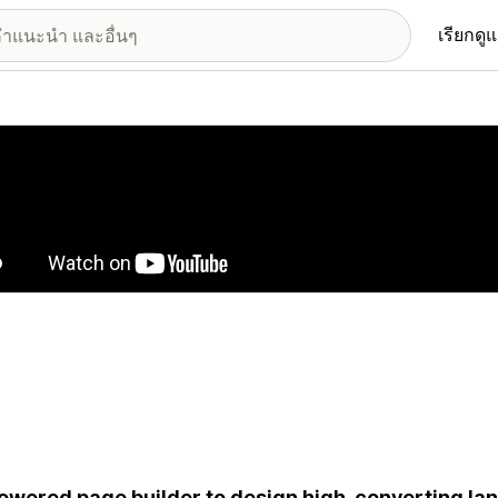
เรียกดู
อรีรูปภาพที่แสดง
owered page builder to design high-converting la