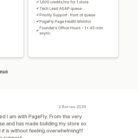
d
1,600 credits/mo for 1 store
Tech Lead ASAP queue
Priority Support · front of queue
PageFly Page Health Monitor
Founder's Office Hours - 1x 45-min
async
งหมด
2 สิงหาคม 2026
ed I am with PageFly. From the very
se and has made building my store so
t is without feeling overwhelming!!!
r support.