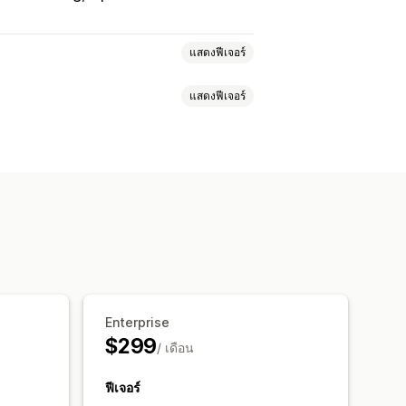
แสดงฟีเจอร์
แสดงฟีเจอร์
กชัน
หน้าเร็วๆ นี้
บล็อก
ติดต่อ
หน้าเกี่ยวกับเรา
หน้าขอบคุณ
แถบความคืบหน้า
พ
หน้ากฎหมาย
หน้าลิงก์ในประวัติ
่กำหนดเอง
HTML ที่กำหนดเอง
ษา
นำเข้าและส่งออก
หน้าบันทึก
ส่วนกลางทั่วโลก
สไตล์ทั่วโลก
การแปล
SEO
Enterprise
ือ
การโหลดแบบ Lazy
การวิเคราะห์
ระสิทธิภาพ
$299
รรม
/ เดือน
ฟีเจอร์