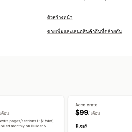
ตัวสร้างหน้า
ประเภทหน้า
ขายเพิ่มและเสนอสินค้าอื่นที่คล้ายกัน
แลนดิ้งเพจ
หน้าหลัก
หน้าสินค้า
คอลเล
การปรับแต่ง
คำถามที่พบบ่อย
หน้าศูนย์ช่วยเหลือ
หน้า
ขายเพิ่มในหน้าสินค้า
แถบการประกาศ
ป๊อปอัพ
แบบฟอร์ม
หน้า 404
หน้าอาชี
ขายเพิ่มในหน้าขอบคุณ
ป๊อปอัพ
CSS ที
หน้ารีวิว
หน้าราคา
ส่วนของธีม
เครื่องมือแก้ไขแบบลากและวาง
หลายภา
การจัดการหน้าเว็บ
ข้อเสนอและการแนะนำ
เครื่องมือแก้ไข
องค์ประกอบ
เทมเพลต
คำแนะนำสินค้า
ซื้อเป็นชุดบ่อยๆ
ชุดรวม
เวอร์ชันของหน้า
การเผยแพร่จำนวนมาก
แบบอักษรที่กำหนดเอง
รหัสที่กำหนดเอง
การวิเคราะห์
Accelerate
การเปลี่ยนรูปแบบตามการแสดงผลบนมือถ
อัตราคอนเวอร์ชัน
คำแนะนำในการเพิ่มป
$99
 เดือน
การทดสอบ A/B
การติดตาม
/ เดือน
บันทึกกิจก
 extra pages/sections (~$1/slot);
ฟีเจอร์
 billed monthly on Builder &
.