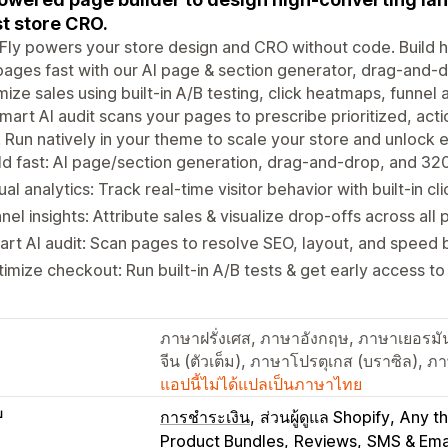
t store CRO.
ly powers your store design and CRO without code. Build h
ages fast with our AI page & section generator, drag-and-
ize sales using built-in A/B testing, click heatmaps, funnel 
mart AI audit scans your pages to prescribe prioritized, act
 Run natively in your theme to scale your store and unlock e
ld fast: AI page/section generation, drag-and-drop, and 32
ual analytics: Track real-time visitor behavior with built-in c
nel insights: Attribute sales & visualize drop-offs across all
rt AI audit: Scan pages to resolve SEO, layout, and speed 
imize checkout: Run built-in A/B tests & get early access to 
ภาษาฝรั่งเศส, ภาษาอังกฤษ, ภาษาเยอรมัน,
จีน (ตัวเต็ม), ภาษาโปรตุเกส (บราซิล),
แอปนี้ไม่ได้แปลเป็นภาษาไทย
บ
การชำระเงิน
ส่วนผู้ดูแล Shopify
Any t
Product Bundles
Reviews
SMS & Ema