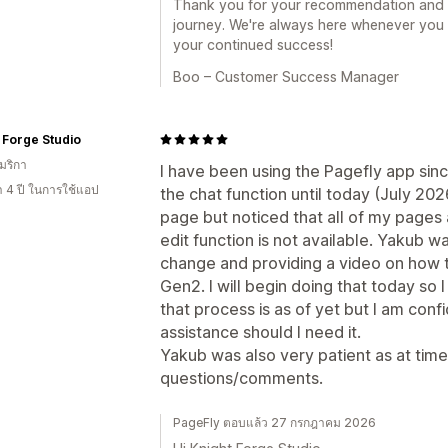
Thank you for your recommendation and fo
journey. We're always here whenever you
your continued success!
Boo – Customer Success Manager
 Forge Studio
มริกา
I have been using the Pagefly app si
า 4 ปี ในการใช้แอป
the chat function until today (July 20
page but noticed that all of my pages
edit function is not available. Yakub wa
change and providing a video on how 
Gen2. I will begin doing that today so
that process is as of yet but I am confid
assistance should I need it.
Yakub was also very patient as at times
questions/comments.
PageFly ตอบแล้ว 27 กรกฎาคม 2026