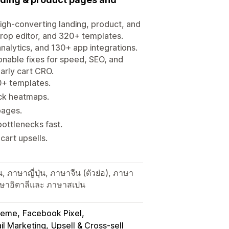
igh-converting landing, product, and
drop editor, and 320+ templates.
analytics, and 130+ app integrations.
ionable fixes for speed, SEO, and
arly cart CRO.
0+ templates.
lick heatmaps.
 pages.
bottlenecks fast.
cart upsells.
 ภาษาญี่ปุ่น, ภาษาจีน (ตัวย่อ), ภาษา
 ภาษาอิตาลีและ ภาษาสเปน
heme
Facebook Pixel
il Marketing
Upsell & Cross-sell