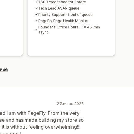
d
1,600 credits/mo for 1 store
Tech Lead ASAP queue
Priority Support · front of queue
PageFly Page Health Monitor
Founder's Office Hours - 1x 45-min
async
งหมด
2 สิงหาคม 2026
ed I am with PageFly. From the very
se and has made building my store so
t is without feeling overwhelming!!!
r support.