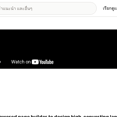
เรียกดู
อรีรูปภาพที่แสดง
owered page builder to design high-converting la