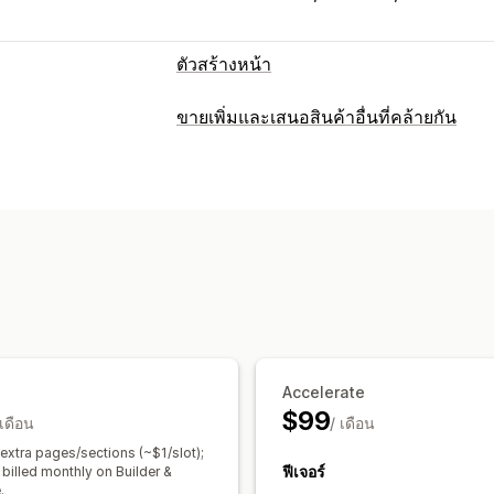
ตัวสร้างหน้า
ประเภทหน้า
ขายเพิ่มและเสนอสินค้าอื่นที่คล้ายกัน
แลนดิ้งเพจ
หน้าหลัก
หน้าสินค้า
คอลเล
การปรับแต่ง
คำถามที่พบบ่อย
หน้าศูนย์ช่วยเหลือ
หน้า
ขายเพิ่มในหน้าสินค้า
แถบการประกาศ
ป๊อปอัพ
แบบฟอร์ม
หน้า 404
หน้าอาชี
ขายเพิ่มในหน้าขอบคุณ
ป๊อปอัพ
CSS ที
หน้ารีวิว
หน้าราคา
ส่วนของธีม
เครื่องมือแก้ไขแบบลากและวาง
หลายภา
การจัดการหน้าเว็บ
ข้อเสนอและการแนะนำ
เครื่องมือแก้ไข
องค์ประกอบ
เทมเพลต
คำแนะนำสินค้า
ซื้อเป็นชุดบ่อยๆ
ชุดรวม
เวอร์ชันของหน้า
การเผยแพร่จำนวนมาก
แบบอักษรที่กำหนดเอง
รหัสที่กำหนดเอง
การวิเคราะห์
Accelerate
การเปลี่ยนรูปแบบตามการแสดงผลบนมือถ
อัตราคอนเวอร์ชัน
คำแนะนำในการเพิ่มป
$99
 เดือน
การทดสอบ A/B
การติดตาม
/ เดือน
บันทึกกิจก
 extra pages/sections (~$1/slot);
ฟีเจอร์
 billed monthly on Builder &
.