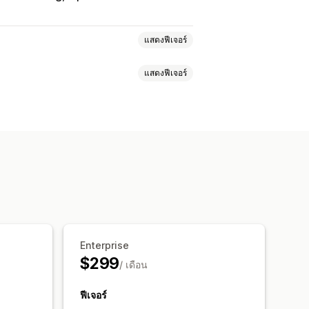
แสดงฟีเจอร์
แสดงฟีเจอร์
กชัน
หน้าเร็วๆ นี้
บล็อก
ติดต่อ
หน้าเกี่ยวกับเรา
หน้าขอบคุณ
แถบความคืบหน้า
พ
หน้ากฎหมาย
หน้าลิงก์ในประวัติ
่กำหนดเอง
HTML ที่กำหนดเอง
ษา
นำเข้าและส่งออก
หน้าบันทึก
ส่วนกลางทั่วโลก
สไตล์ทั่วโลก
การแปล
SEO
Enterprise
ือ
การโหลดแบบ Lazy
การวิเคราะห์
ระสิทธิภาพ
$299
รรม
/ เดือน
ฟีเจอร์