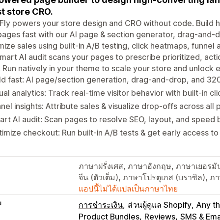
t store CRO.
ly powers your store design and CRO without code. Build h
ages fast with our AI page & section generator, drag-and-
ize sales using built-in A/B testing, click heatmaps, funnel 
mart AI audit scans your pages to prescribe prioritized, act
 Run natively in your theme to scale your store and unlock e
ld fast: AI page/section generation, drag-and-drop, and 32
ual analytics: Track real-time visitor behavior with built-in c
nel insights: Attribute sales & visualize drop-offs across all
rt AI audit: Scan pages to resolve SEO, layout, and speed 
imize checkout: Run built-in A/B tests & get early access to 
ภาษาฝรั่งเศส, ภาษาอังกฤษ, ภาษาเยอรมัน,
จีน (ตัวเต็ม), ภาษาโปรตุเกส (บราซิล),
แอปนี้ไม่ได้แปลเป็นภาษาไทย
บ
การชำระเงิน
ส่วนผู้ดูแล Shopify
Any t
Product Bundles
Reviews
SMS & Ema