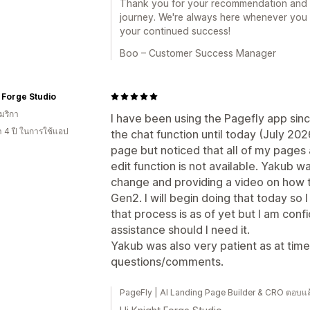
Thank you for your recommendation and fo
journey. We're always here whenever you
your continued success!
Boo – Customer Success Manager
 Forge Studio
มริกา
I have been using the Pagefly app si
า 4 ปี ในการใช้แอป
the chat function until today (July 20
page but noticed that all of my pages
edit function is not available. Yakub wa
change and providing a video on how 
Gen2. I will begin doing that today so
that process is as of yet but I am confid
assistance should I need it.
Yakub was also very patient as at times
questions/comments.
PageFly | AI Landing Page Builder & CRO ตอบแ