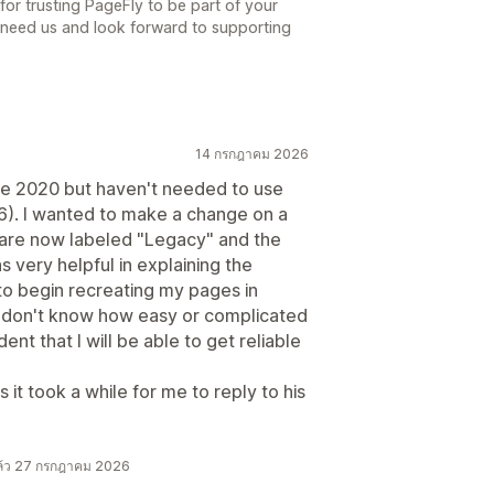
r trusting PageFly to be part of your
 need us and look forward to supporting
14 กรกฎาคม 2026
nce 2020 but haven't needed to use
26). I wanted to make a change on a
 are now labeled "Legacy" and the
s very helpful in explaining the
to begin recreating my pages in
 I don't know how easy or complicated
ent that I will be able to get reliable
 it took a while for me to reply to his
ล้ว 27 กรกฎาคม 2026