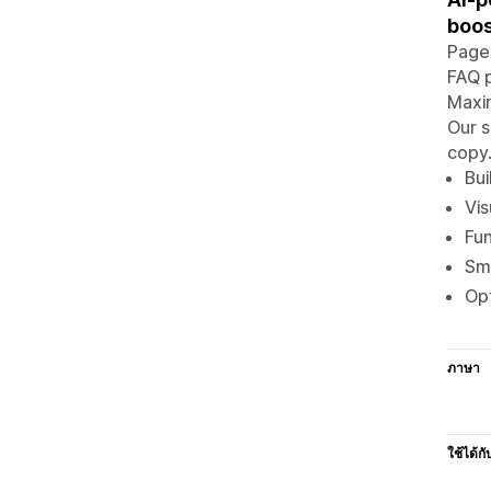
boos
PageF
FAQ p
Maxim
Our s
copy.
Bui
Vis
Fun
Sma
Opt
ภาษา
ใช้ได้กั