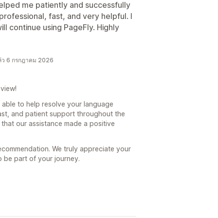
elped me patiently and successfully
ofessional, fast, and very helpful. I
will continue using PageFly. Highly
ล้ว 6 กรกฎาคม 2026
view!
 able to help resolve your language
fast, and patient support throughout the
w that our assistance made a positive
recommendation. We truly appreciate your
 be part of your journey.