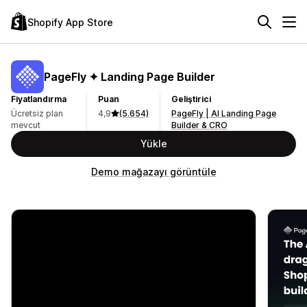
Shopify App Store
PageFly ✦ Landing Page Builder
Fiyatlandırma
Puan
Geliştirici
Ücretsiz plan
4,9
(5.654)
PageFly | AI Landing Page
mevcut
Builder & CRO
Yükle
Demo mağazayı görüntüle