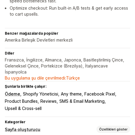
speed bottlenecks fast.
Optimize checkout: Run built-in A/B tests & get early access
to cart upsells.
Benzer mağazalarda popüler
Amerika Birleşik Devletleri merkezli
Diller
Fransızca, İngilizce, Almanca, Japonca, Basitleştirilmiş Çince,
Geleneksel Çince, Portekizce (Brezilya), İtalyancave
İspanyolca
Bu uygulama şu dile çevrilmedi:Türkçe
Şunlarla birlikte çalışır:
Ödeme
Shopify Yöneticisi
Any theme
Facebook Pixel
Product Bundles
Reviews
SMS & Email Marketing
Upsell & Cross-sell
Kategoriler
Sayfa oluşturucu
Özellikleri göster