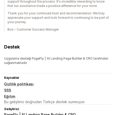
support throughout the process. It's incredibly rewarding to know
that our assistance made a positive difference for your store.
Thank you for your continued trust and recommendation. We truly
appreciate your support and look forward to continuing to be part of
your journey.
Boo – Customer Success Manager
Destek
Uygulama desteği PageFly | AI Landing Page Builder & CRO tarafından
sağlanmaktadır.
Kaynaklar
Gizlilik politikası
SSS
Eğitim
Bu geliştirici doğrudan Türkçe destek sunmuyor.
Geliştirici
PageFly | AI Landing Page Builder & CRO