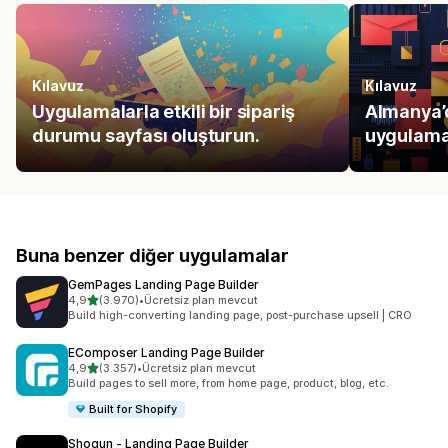
Kılavuz
Kılavuz
Uygulamalarla etkili bir sipariş
Almanya’d
durumu sayfası oluşturun.
uygulama
Buna benzer diğer uygulamalar
GemPages Landing Page Builder
5 yıldız üzerinden
4,9
(3.970)
•
Ücretsiz plan mevcut
toplam 3970 değerlendirme
Build high-converting landing page, post-purchase upsell | CRO
EComposer Landing Page Builder
5 yıldız üzerinden
4,9
(3.357)
•
Ücretsiz plan mevcut
toplam 3357 değerlendirme
Build pages to sell more, from home page, product, blog, etc.
Built for Shopify
Shogun ‑ Landing Page Builder