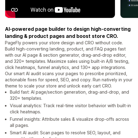
AI-powered page builder to design high-converting
landing & product pages and boost store CRO.
PageFly powers your store design and CRO without code.
Build high-converting landing, product, and FAQ pages fast
with our AI page & section generator, drag-and-drop editor,
and 320+ templates. Maximize sales using built-in A/B testing,
click heatmaps, funnel analytics, and 130+ app integrations.
Our smart AI audit scans your pages to prescribe prioritized,
actionable fixes for speed, SEO, and copy. Run natively in your
theme to scale your store and unlock early cart CRO.
Build fast: AI page/section generation, drag-and-drop, and
320+ templates.
Visual analytics: Track real-time visitor behavior with built-in
click heatmaps.
Funnel insights: Attribute sales & visualize drop-offs across
all pages.
Smart AI audit: Scan pages to resolve SEO, layout, and