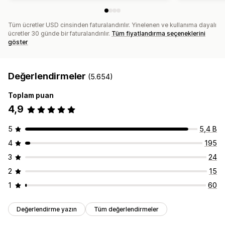
Tüm ücretler USD cinsinden faturalandırılır. Yinelenen ve kullanıma dayalı
ücretler 30 günde bir faturalandırılır.
Tüm fiyatlandırma seçeneklerini
göster
Değerlendirmeler
(5.654)
Toplam puan
4,9
5
5,4 B
4
195
3
24
2
15
1
60
Değerlendirme yazın
Tüm değerlendirmeler