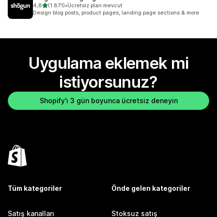
5 yıldız üzerinden
4,8
(1.871)
•
Ücretsiz plan mevcut
toplam 1871 değerlendirme
Design blog posts, product pages, landing page sections & more
Uygulama eklemek mi
istiyorsunuz?
Shopify'ı 3 gün boyunca ücretsiz deneyin
Tüm kategoriler
Önde gelen kategoriler
Satış kanalları
Stoksuz satış