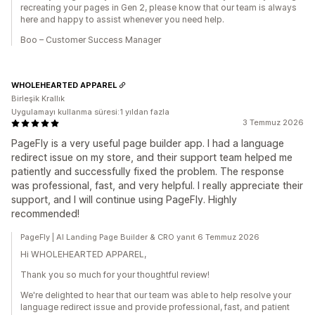
recreating your pages in Gen 2, please know that our team is always
here and happy to assist whenever you need help.
Boo – Customer Success Manager
WHOLEHEARTED APPAREL
Birleşik Krallık
Uygulamayı kullanma süresi:1 yıldan fazla
3 Temmuz 2026
PageFly is a very useful page builder app. I had a language
redirect issue on my store, and their support team helped me
patiently and successfully fixed the problem. The response
was professional, fast, and very helpful. I really appreciate their
support, and I will continue using PageFly. Highly
recommended!
PageFly | AI Landing Page Builder & CRO yanıt 6 Temmuz 2026
Hi WHOLEHEARTED APPAREL,
Thank you so much for your thoughtful review!
We're delighted to hear that our team was able to help resolve your
language redirect issue and provide professional, fast, and patient