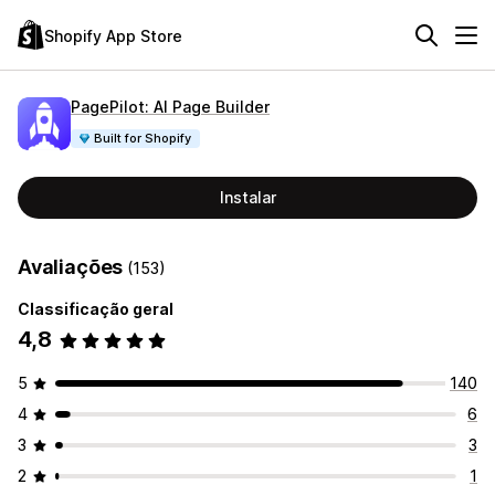
Shopify App Store
PagePilot: AI Page Builder
Built for Shopify
Instalar
Avaliações
(153)
Classificação geral
4,8
5
140
4
6
3
3
2
1