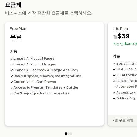
요금제
카트 페이지
법률 정보 페이지
바이오 링크 페이지
리뷰 페이지
비즈니스에 가장 적합한 요금제를 선택하세요.
요금제 페이지
테마 섹션
사용자 지정 페이지
페이지 관리
Free Plan
Lite Plan
편집기 도구
요소
템플릿
가져오기 및 내보내기
페이지 초안
$39
무료
/월
페이지 버전
글로벌 섹션
코드 조각
번역
AI 생성
SEO
또는 연 $390 
모바일 반응형
지연된 로딩
보고
추적
기능
기능
Limited Al Product Pages
Everything i
Limited AI Product Images
10 Al Produ
Limited AI Facebook & Google Ads Copy
50 AI Produ
Use AliExpress, Amazon, etc integrations
Customizabl
Customizable Cart Drawer
Automated P
Access to Premium Templates + Builder
Access to P
Can't import products to your store
Publish Page
7일 무료 체험