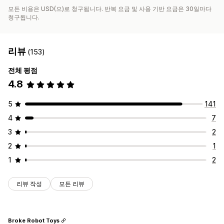
모든 비용은 USD(으)로 청구됩니다. 반복 요금 및 사용 기반 요금은 30일마다
청구됩니다.
리뷰
(153)
전체 평점
4.8
5
141
4
7
3
2
2
1
1
2
리뷰 작성
모든 리뷰
Broke Robot Toys