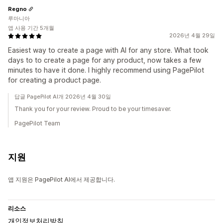
Regno
루마니아
앱 사용 기간 5개월
2026년 4월 29일
Easiest way to create a page with AI for any store. What took
days to to create a page for any product, now takes a few
minutes to have it done. I highly recommend using PagePilot
for creating a product page.
답글 PagePilot AI개 2026년 4월 30일
Thank you for your review. Proud to be your timesaver.
PagePilot Team
지원
앱 지원은 PagePilot AI에서 제공합니다.
리소스
개인정보처리방침