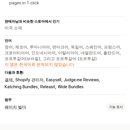
pages in 1-click
판매자님과 비슷한 스토어에서 인기
미국 소재
언어
영어, 체코어, 루마니아어, 덴마크어, 독일어, 스페인어, 프랑스어,
크로아티아어, 인도네시아어, 이탈리아어, 네덜란드어, 폴란드어,
포르투갈어(브라질), 그리고 포르투갈어 (포르투갈)
이 앱은 한국어로 번역되지 않았습니다
다음과 호환:
결제
Shopify 관리자
Easysell
Judge.me Reviews
Katching Bundles
Releasit
Wide Bundles
범주
페이지 빌더
기능 표시
페이지 유형
방문 페이지
홈페이지
제품 페이지
컬렉션
FAQ
문의 페이지