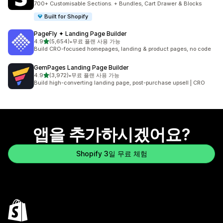
700+ Customisable Sections. + Bundles, Cart Drawer & Blocks
Built for Shopify
PageFly ✦ Landing Page Builder
별 5개 중
4.9
(5,654)
•
무료 플랜 사용 가능
총 리뷰 5654개
Build CRO-focused homepages, landing & product pages, no code
GemPages Landing Page Builder
별 5개 중
4.9
(3,972)
•
무료 플랜 사용 가능
총 리뷰 3972개
Build high-converting landing page, post-purchase upsell | CRO
앱을 추가하시겠어요?
Shopify 3일 무료 체험