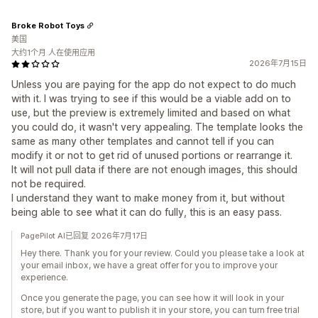
Broke Robot Toys
美国
大约1个月 人在使用应用
2026年7月15日
Unless you are paying for the app do not expect to do much
with it. I was trying to see if this would be a viable add on to
use, but the preview is extremely limited and based on what
you could do, it wasn't very appealing. The template looks the
same as many other templates and cannot tell if you can
modify it or not to get rid of unused portions or rearrange it.
It will not pull data if there are not enough images, this should
not be required.
I understand they want to make money from it, but without
being able to see what it can do fully, this is an easy pass.
PagePilot AI已回复 2026年7月17日
Hey there. Thank you for your review. Could you please take a look at
your email inbox, we have a great offer for you to improve your
experience.
Once you generate the page, you can see how it will look in your
store, but if you want to publish it in your store, you can turn free trial