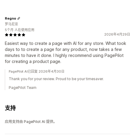
Regno
罗马尼亚
5个月 人在使用应用
2026年4月29日
Easiest way to create a page with AI for any store. What took
days to to create a page for any product, now takes a few
minutes to have it done. I highly recommend using PagePilot
for creating a product page.
PagePilot AI已回复 2026年4月30日
Thank you for your review. Proud to be your timesaver.
PagePilot Team
支持
应用支持由 PagePilot AI 提供。