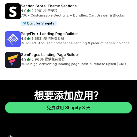
Section Store: Theme Sections
星（满分 5 星）
4.9
(2,709)
•
免费安装
总共 2709 条评论
700+ Customisable Sections. + Bundles, Cart Drawer & Blocks
Built for Shopify
PageFly ✦ Landing Page Builder
星（满分 5 星）
4.9
(5,653)
•
提供免费套餐
总共 5653 条评论
Build CRO-focused homepages, landing & product pages, no code
GemPages Landing Page Builder
星（满分 5 星）
4.9
(3,966)
•
提供免费套餐
总共 3966 条评论
Build high-converting landing page, post-purchase upsell | CRO
想要添加应用？
免费试用 Shopify 3 天