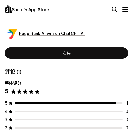
Shopify App Store
Page Rank AI win on ChatGPT AI
安装
评论
(1)
整体评分
5
5
1
4
0
3
0
2
0