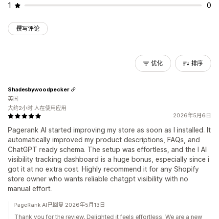
1
0
撰写评论
优化
排序
Shadesbywoodpecker
英国
大约2小时 人在使用应用
2026年5月6日
Pagerank AI started improving my store as soon as I installed. It
automatically improved my product descriptions, FAQs, and
ChatGPT ready schema. The setup was effortless, and the l AI
visibility tracking dashboard is a huge bonus, especially since i
got it at no extra cost. Highly recommend it for any Shopify
store owner who wants reliable chatgpt visibility with no
manual effort.
PageRank AI已回复 2026年5月13日
Thank you for the review. Delighted it feels effortless. We are a new