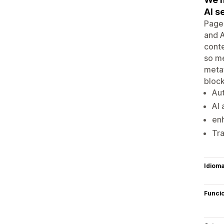
AI s
PageR
and A
conte
so me
metaf
bloc
Aut
AI 
enh
Tra
Idiom
Funci