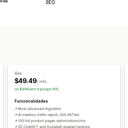
orias
SEO
Ferramentas de SEO
Texto alternativo
Meta tags
JSON-L
SEO local
Otimização de conteúdo
API e webhooks
Monitorização do desempenho
Pontuação SEO
Análise de dados
Ra
Rastreio de conversões
Tráfego de 
Gro
$49.49
/ mês
ou $499/ano e poupe 16%
Funcionalidades
Most advanced Algorithm
AI mention, traffic report, 300 AltText
100 full product pages optimizations/mo
20 ChatGPT and GoogleAI queries tracking