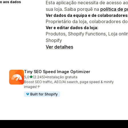
o aos dados
Esta aplicação necessita de acesso ao
sua loja. Saiba porquê na
política de 
Ver dados da equipa e de colaboradores
Proprietário da loja, colaboradores d
Ver e editar dados da loja:
Produtos, Shopify Functions, Loja onl
Shopify
Ver detalhes
Tiny SEO Speed Image Optimizer
de 5 estrelas
5,0
(2.245)
•
Instalação gratuita
2245 total de avaliações
Boost SEO traffic, AEO/AI search, page speed & minify
images!↑
Built for Shopify