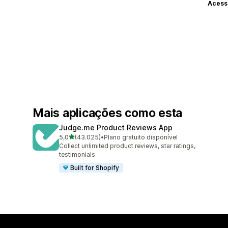
Acess
Mais aplicações como esta
Judge.me Product Reviews App
de 5 estrelas
5,0
(43.025)
•
Plano gratuito disponível
43025 total de avaliações
Collect unlimited product reviews, star ratings,
testimonials
Built for Shopify