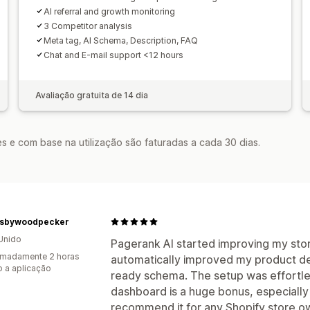
AI referral and growth monitoring
3 Competitor analysis
Meta tag, AI Schema, Description, FAQ
Chat and E-mail support <12 hours
Avaliação gratuita de 14 dia
s e com base na utilização são faturadas a cada 30 dias.
sbywoodpecker
Unido
Pagerank AI started improving my store 
imadamente 2 horas
automatically improved my product d
 a aplicação
ready schema. The setup was effortless,
dashboard is a huge bonus, especially s
recommend it for any Shopify store o