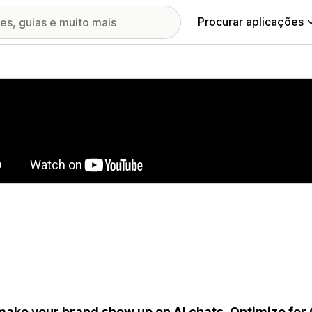
Procurar aplicações
ia de imagens em destaque
ake your brand show up on AI chats. Optimize for