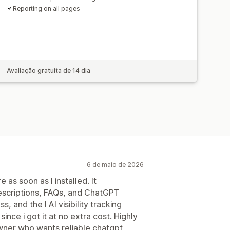
Reporting on all pages
Avaliação gratuita de 14 dia
6 de maio de 2026
as soon as I installed. It
escriptions, FAQs, and ChatGPT
 and the l AI visibility tracking
ince i got it at no extra cost. Highly
wner who wants reliable chatgpt