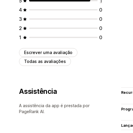
5
1
4
0
3
0
2
0
1
0
Escrever uma avaliação
Todas as avaliações
Assistência
Recur
A assistência da app é prestada por
Progr
PageRank AI.
Lança