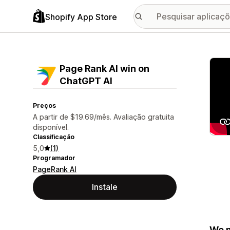
Shopify App Store
Galer
Page Rank AI win on
ChatGPT AI
Preços
A partir de $19.69/mês. Avaliação gratuita
disponível.
Classificação
5,0
(1)
Programador
PageRank AI
Instale
We m