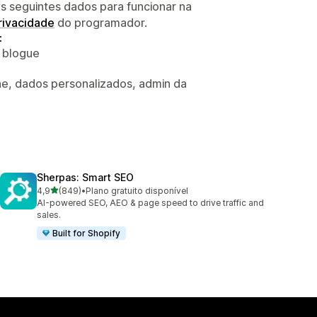
s seguintes dados para funcionar na
privacidade
do programador.
:
o blogue
ine, dados personalizados, admin da
Sherpas: Smart SEO
de 5 estrelas
4,9
(849)
•
Plano gratuito disponível
849 total de avaliações
AI-powered SEO, AEO & page speed to drive traffic and
sales.
Built for Shopify