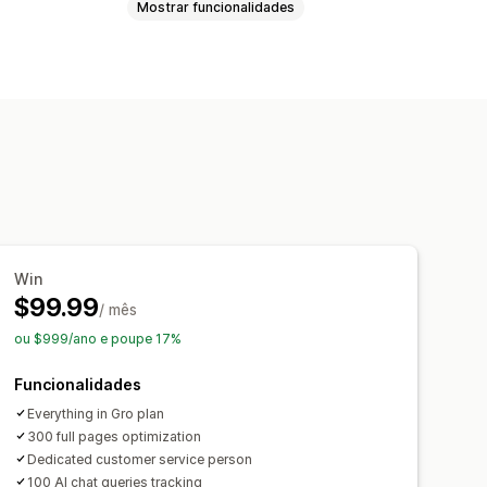
Mostrar funcionalidades
D
Edição em lote
Geração por IA
Otimização de metadados
streio da classificação
website
Testes
Win
$99.99
/ mês
ou $999/ano e poupe 17%
Funcionalidades
Everything in Gro plan
300 full pages optimization
Dedicated customer service person
100 AI chat queries tracking