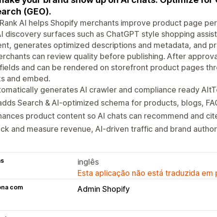
earch (GEO).
ank AI helps Shopify merchants improve product page perf
I discovery surfaces such as ChatGPT style shopping assis
nt, generates optimized descriptions and metadata, and p
rchants can review quality before publishing. After approval
ields and can be rendered on storefront product pages th
ks and embed.
omatically generates AI crawler and compliance ready AltTe
adds Search & AI-optimized schema for products, blogs, FA
ances product content so AI chats can recommend and cite
ck and measure revenue, AI-driven traffic and brand author
as
inglês
Esta aplicação não está traduzida em
ona com
Admin Shopify