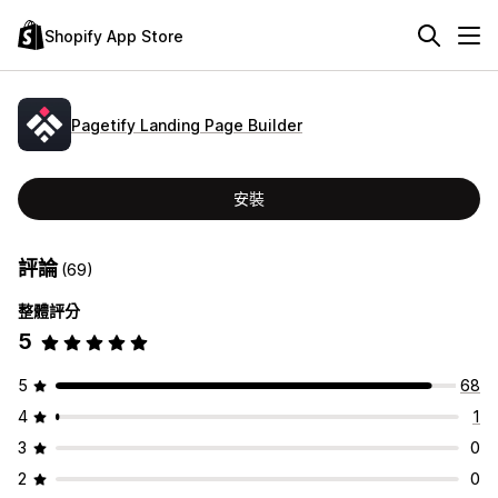
Shopify App Store
Pagetify Landing Page Builder
安裝
評論
(69)
整體評分
5
5
68
4
1
3
0
2
0