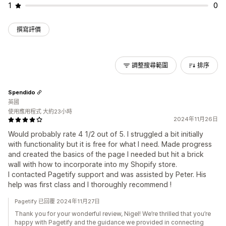
1
0
撰寫評價
調整搜尋範圍
排序
Spendido
英國
使用應用程式 大約23小時
2024年11月26日
Would probably rate 4 1/2 out of 5. I struggled a bit initially
with functionality but it is free for what I need. Made progress
and created the basics of the page I needed but hit a brick
wall with how to incorporate into my Shopify store.
I contacted Pagetify support and was assisted by Peter. His
help was first class and I thoroughly recommend !
Pagetify 已回覆 2024年11月27日
Thank you for your wonderful review, Nigel! We’re thrilled that you’re
happy with Pagetify and the guidance we provided in connecting