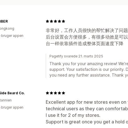
BBER
ongkong
非常好，工作人员很快的帮忙解决了问题，作为l
 bruger appen
后台设置会方便很多，有很多动效是可以直
台一样依靠插件造成整体页面速度下降
Pagetify svarede 21. marts 2025
Thank you for your amazing review! We’re
support. Your satisfaction is our priority. 
you need any further assistance. Thank yo
ide Beard Co.
itannien
Excellent app for new stores even on 
 bruger appen
technical users as they can comfortab
I use it for 2 of my stores.
Support is great once you get a hold 