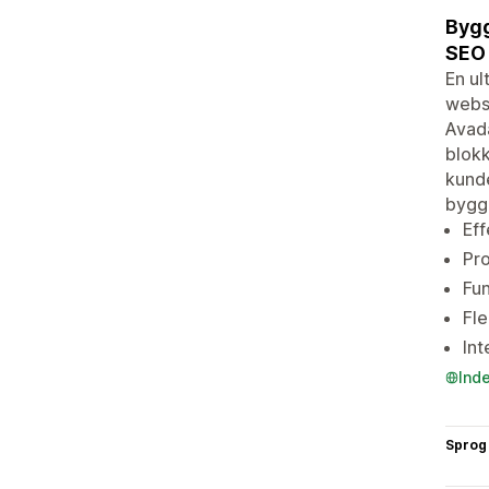
Bygg
SEO 
En ul
websi
Avada
blokk
kunde
bygge
Eff
Pro
Fun
Fle
In
Ind
Sprog