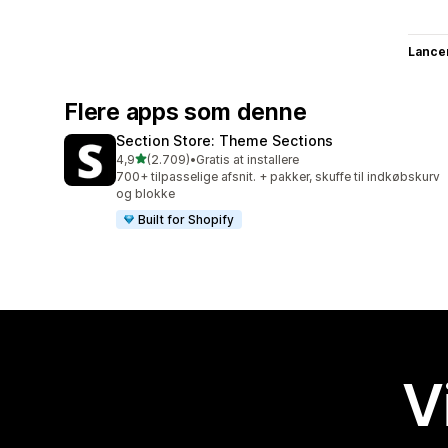
Lance
Flere apps som denne
Section Store: Theme Sections
ud af 5 stjerner
4,9
(2.709)
•
Gratis at installere
2709 anmeldelser i alt
700+ tilpasselige afsnit. + pakker, skuffe til indkøbskurv
og blokke
Built for Shopify
V