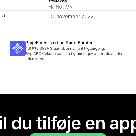
Ha Noi, VN
ret
15. november 2022
PageFly ✦ Landing Page Builder
ud af 5 stjerner
4,9
(5.653)
•
Gratis abonnement tilgængeligt
5653 anmeldelser i alt
Byg CRO-fokuserede start-, landings- og produktsider
uden kode
il du tilføje en ap