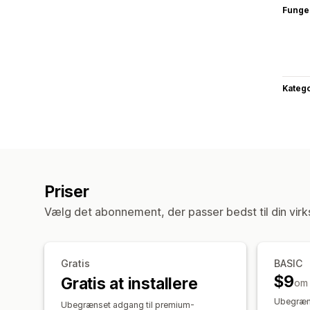
Funge
Katego
Priser
Vælg det abonnement, der passer bedst til din vir
Gratis
BASIC
$9
Gratis at installere
om
Ubegræns
Ubegrænset adgang til premium-