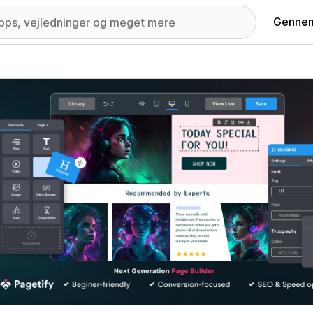
Gennem
ri med udvalgte billeder