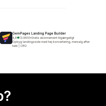
GemPages Landing Page Builder
ud af 5 stjerner
4,9
(3.965)
•
Gratis abonnement tilgængeligt
3965 anmeldelser i alt
Opbyg landingsside med høj konvertering, mersalg efter
køb | CRO
p?