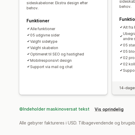
sideskab
sideskabeloner. Ekstra design efter
behov.
behov.
Funkti
Funktioner
Alt fra
Alle funktioner
Ubegræ
05 udgivne sider
andre 
Valgfri sidetype
05 star
Valgfri skabelon
05 bl
Optimeret til SEO og hastighed
02 pro
Mobilresponsivt design
02 kol
Support via mail og chat
Suppor
14-dages
Indeholder maskinoversat tekst
Vis oprindelig
Alle gebyrer faktureres i USD. Tilbagevendende og brugsb