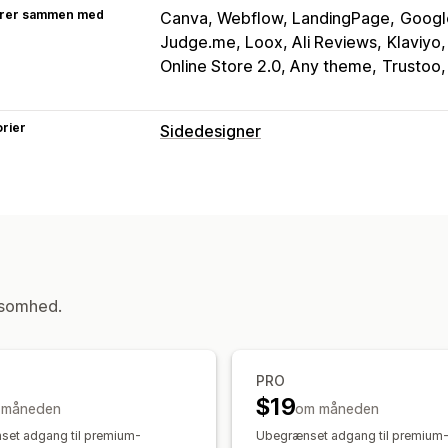
rer sammen med
Canva, Webflow, LandingPage
Googl
Judge.me, Loox, Ali Reviews
Klaviyo
Online Store 2.0, Any theme
Trustoo,
rier
Sidedesigner
Sidetyper
Landingssider
Startsider
Produktsid
Ofte stillede spørgsmål
Sider med ko
Formularer
Tilpassede sider
Administration af sider
ksomhed.
Redigeringsværktøj
Elementer
Skab
Sider med kladder
Sideversioner
Sy
Tilpasset kode
Kodestykker
SEO
D
PRO
$19
CDN
 måneden
om måneden
et adgang til premium-
Ubegrænset adgang til premium