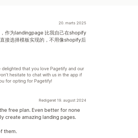
20. marts 2025
andingpage 比我自己在shopify
接选择模板实现的，不用像shopify后
 delighted that you love Pagetify and our
Don’t hesitate to chat with us in the app if
u for opting for Pagetify!
Redigeret 19. august 2024
the free plan. Even better for none
ly create amazing landing pages.
of them.