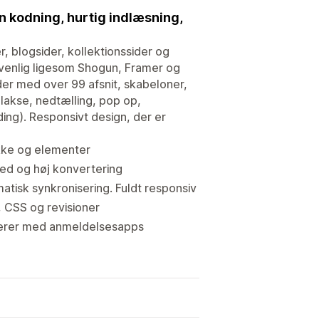
en kodning, hurtig indlæsning,
er, blogsider, kollektionssider og
rvenlig ligesom Shogun, Framer og
der med over 99 afsnit, skabeloner,
lakse, nedtælling, pop op,
ding). Responsivt design, der er
okke og elementer
hed og høj konvertering
atisk synkronisering. Fuldt responsiv
, CSS og revisioner
gerer med anmeldelsesapps