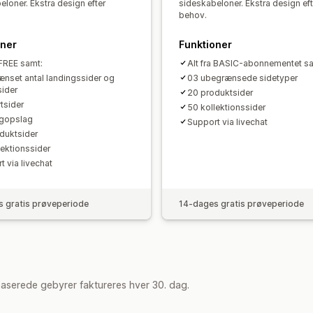
eloner. Ekstra design efter
sideskabeloner. Ekstra design eft
behov.
oner
Funktioner
 FREE samt:
Alt fra BASIC-abonnementet s
nset antal landingssider og
03 ubegrænsede sidetyper
sider
20 produktsider
tsider
50 kollektionssider
ogopslag
Support via livechat
duktsider
lektionssider
t via livechat
 gratis prøveperiode
14-dages gratis prøveperiode
aserede gebyrer faktureres hver 30. dag.