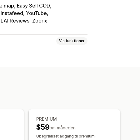
e map, Easy Sell COD
, Instafeed, YouTube
 LAI Reviews, Zoorix
Vis funktioner
er
Kollektioner
Blogs
ntakt
Sider af typen Om os
eloner
Sider med at gemme
nkronisering af indhold
ynamisk på mobil
Doven indlæsning
PREMIUM
$59
om måneden
-
Ubegrænset adgang til premium-