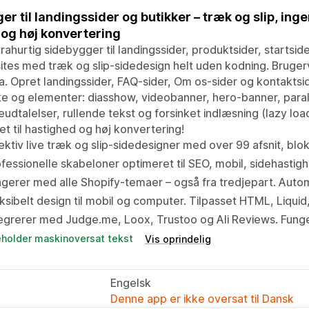
er til landingssider og butikker – træk og slip, ing
og høj konvertering
trahurtig sidebygger til landingssider, produktsider, startsid
tes med træk og slip-sidedesign helt uden kodning. Bruge
. Opret landingssider, FAQ-sider, Om os-sider og kontaktsi
e og elementer: diasshow, videobanner, hero-banner, paral
udtalelser, rullende tekst og forsinket indlæsning (lazy loa
t til hastighed og høj konvertering!
ektiv live træk og slip-sidedesigner med over 99 afsnit, bl
fessionelle skabeloner optimeret til SEO, mobil, sidehastig
gerer med alle Shopify-temaer – også fra tredjepart. Autom
ksibelt design til mobil og computer. Tilpasset HTML, Liquid
tegrerer med Judge.me, Loox, Trustoo og Ali Reviews. Fun
eholder maskinoversat tekst
Vis oprindelig
Engelsk
Denne app er ikke oversat til Dansk