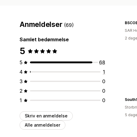
Anmeldelser
BSCO
(69)
SAR H
2 dage
Samlet bedømmelse
5
5
68
4
1
3
0
2
0
1
0
SouthS
Storbr
5 dage
Skriv en anmeldelse
Alle anmeldelser