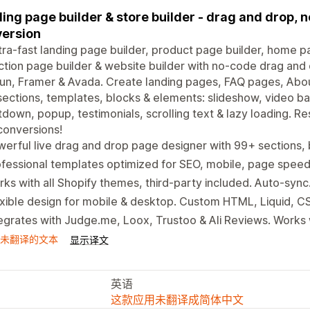
ing page builder & store builder - drag and drop, n
ersion
tra-fast landing page builder, product page builder, home pa
ction page builder & website builder with no-code drag and 
n, Framer & Avada. Create landing pages, FAQ pages, Abo
ections, templates, blocks & elements: slideshow, video ba
down, popup, testimonials, scrolling text & lazy loading. R
conversions!
erful live drag and drop page designer with 99+ sections,
fessional templates optimized for SEO, mobile, page speed
ks with all Shopify themes, third-party included. Auto-sync.
xible design for mobile & desktop. Custom HTML, Liquid, CS
egrates with Judge.me, Loox, Trustoo & Ali Reviews. Works
未翻译的文本
显示译文
英语
这款应用未翻译成简体中文