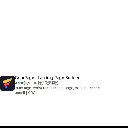
GemPages Landing Page Builder
星（满分 5 星）
4.9
(3,969)
•
提供免费套餐
总共 3969 条评论
Build high-converting landing page, post-purchase
upsell | CRO