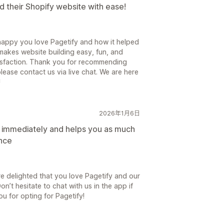
ld their Shopify website with ease!
happy you love Pagetify and how it helped
makes website building easy, fun, and
isfaction. Thank you for recommending
please contact us via live chat. We are here
!
2026年1月6日
s immediately and helps you as much
ence
 delighted that you love Pagetify and our
Don’t hesitate to chat with us in the app if
u for opting for Pagetify!