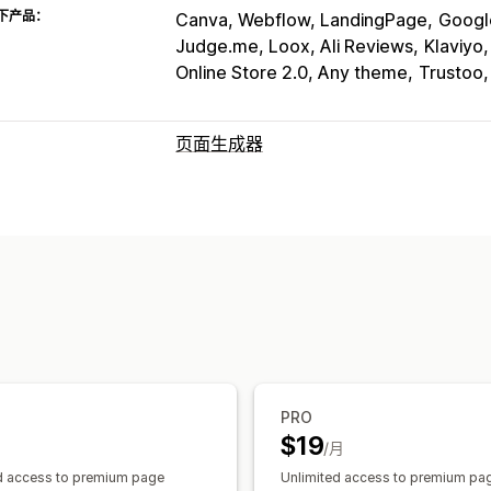
下产品：
Canva, Webflow, LandingPage
Googl
Judge.me, Loox, Ali Reviews
Klaviyo
Online Store 2.0, Any theme
Trustoo,
页面生成器
页面类型
登陆页面
主页
产品页面
产品系列
博
“关于我们”页面
表单
自定义页面
管理页面
编辑器工具
元素
模板
保存页面
草稿
代码片段
SEO
自动适应移动设备
延迟
PRO
$19
/月
d access to premium page
Unlimited access to premium pa