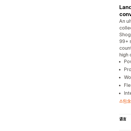
Land
conv
An ul
colle
Shogu
99+ s
count
high 
Pow
Pro
Wor
Fle
Int
包含
语言