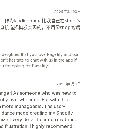
2025年3月20日
andingpage 比我自己在shopify
接选择模板实现的，不用像shopify后
 delighted that you love Pagetify and our
Don’t hesitate to chat with us in the app if
u for opting for Pagetify!
2023年8月8日
hanger! As someone who was new to
tially overwhelmed. But with this
h more manageable. The user-
guidance made creating my Shopify
mize every detail to match my brand
nd frustration. I highly recommend