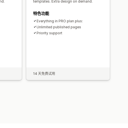
nd.
templates. Extra design on demand.
特色功能
Everything in PRO plan plus:
Unlimited published pages
Priority support
14 天免费试用