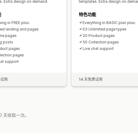
s. Extra design on demand.
templates. Extra design on dema
能
特色功能
ing in FREE plus:
Everything in BASIC plan plus:
ted landing and pages
03 Unlimited page types
me pages
20 Product pages
g posts
50 Collection pages
duct pages
Live chat support
lection pages
hat support
费试用
14 天免费试用
0 天收取一次。