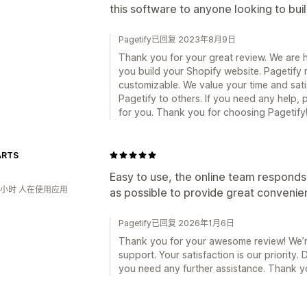
this software to anyone looking to bui
Pagetify已回复 2023年8月9日
Thank you for your great review. We are 
you build your Shopify website. Pagetify 
customizable. We value your time and sat
Pagetify to others. If you need any help, 
for you. Thank you for choosing Pagetify
ARTS
Easy to use, the online team respond
2小时 人在使用应用
as possible to provide great conveni
Pagetify已回复 2026年1月6日
Thank you for your awesome review! We’re
support. Your satisfaction is our priority. 
you need any further assistance. Thank yo