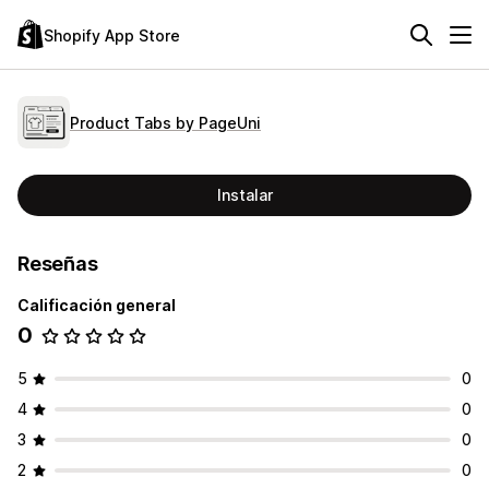
Shopify App Store
Product Tabs by PageUni
Instalar
Reseñas
Calificación general
0
5
0
4
0
3
0
2
0