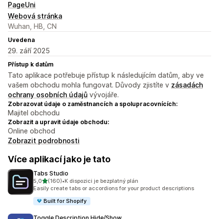
PageUni
Webová stránka
Wuhan, HB, CN
Uvedena
29. září 2025
Přístup k datům
Tato aplikace potřebuje přístup k následujícím datům, aby ve
vašem obchodu mohla fungovat. Důvody zjistíte v
zásadách
ochrany osobních údajů
vývojáře.
Zobrazovat údaje o zaměstnancích a spolupracovnících:
Majitel obchodu
Zobrazit a upravit údaje obchodu:
Online obchod
Zobrazit podrobnosti
Více aplikací jako je tato
Tabs Studio
z 5 hvězd
5,0
(160)
•
K dispozici je bezplatný plán
Celkový počet recenzí: 160
Easily create tabs or accordions for your product descriptions
Built for Shopify
Toggle Description Hide/Show