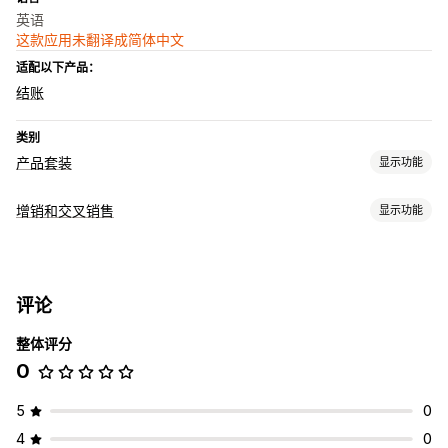
英语
这款应用未翻译成简体中文
适配以下产品：
结账
类别
产品套装
显示功能
套装类型
增销和交叉销售
显示功能
固定套装
合装包
增销套装
交叉销售套装
组合购买
自定义套装
自定义
您可以设置的定价
产品页面增销
一键附加服务
固定定价
分层定价
数量折扣
折扣
批量折扣
百分比折扣
评论
优惠和建议
免运费
买一送一
整体评分
免费赠品
免运费
附加产品
组合购买
套装
数量折扣
批量折扣
0
分层折扣
分析
5
0
点击率
转化率
4
0