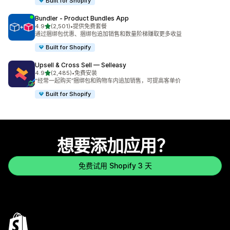
Built for Shopify
Bundler ‑ Product Bundles App
星（满分 5 星）
4.9
(2,501)
•
提供免费套餐
总共 2501 条评论
通过捆绑包优惠、捆绑包追加销售和数量阶梯赚取更多收益
Built for Shopify
Upsell & Cross Sell — Selleasy
星（满分 5 星）
4.9
(2,485)
•
免费安装
总共 2485 条评论
“经常一起购买”捆绑包和购物车内追加销售，可提高客单价
Built for Shopify
想要添加应用？
免费试用 Shopify 3 天