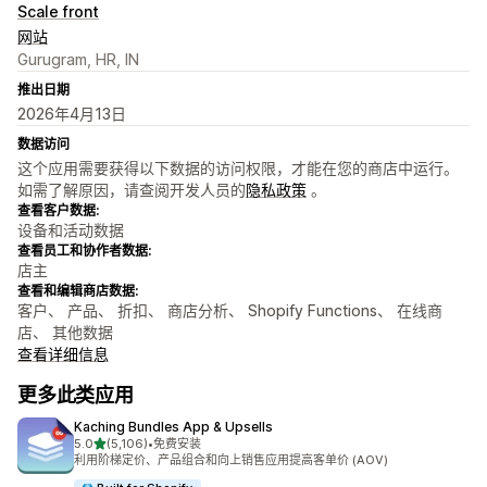
Scale front
网站
Gurugram, HR, IN
推出日期
2026年4月13日
数据访问
这个应用需要获得以下数据的访问权限，才能在您的商店中运行。
如需了解原因，请查阅开发人员的
隐私政策
。
查看客户数据:
设备和活动数据
查看员工和协作者数据:
店主
查看和编辑商店数据:
客户、 产品、 折扣、 商店分析、 Shopify Functions、 在线商
店、 其他数据
查看详细信息
更多此类应用
Kaching Bundles App & Upsells
星（满分 5 星）
5.0
(5,106)
•
免费安装
总共 5106 条评论
利用阶梯定价、产品组合和向上销售应用提高客单价 (AOV)