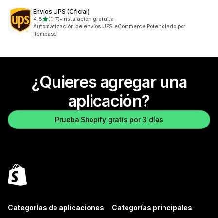
Envíos UPS (Oficial)
de 5 estrellas
4.8
(117)
•
Instalación gratuita
117 reseñas en total
Automatización de envíos UPS eCommerce Potenciado por
Itembase
¿Quieres agregar una
aplicación?
Prueba Shopify gratis por 3 días
Categorías de aplicaciones
Categorías principales