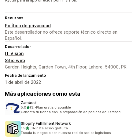
Ayuda para la app ofrecida por IT Vision.
Recursos
Política de privacidad
Este desarrollador no ofrece soporte técnico directo en
Español.
Desarrollador
IT Vision
Sitio web
Garden Heights, Garden Town, 4th Floor, Lahore, 54000, PK
Fecha de lanzamiento
1 de abril de 2022
Más aplicaciones como esta
Zambeel
de 5 estrellas
5.0
(3)
•
Plan gratis disponible
3 reseñas en total
Conecta tu tienda con la preparación de pedidos de Zambeel
Shopify Fulfillment Network
de 5 estrellas
1.9
(3)
•
Instalación gratuita
3 reseñas en total
Escala tu negocio con nuestra red de socios logísticos