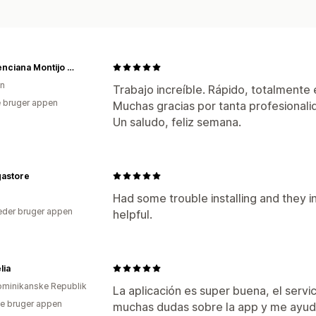
La Valenciana Montijo S.L.
en
Trabajo increíble. Rápido, totalmente 
 bruger appen
Muchas gracias por tanta profesional
Un saludo, feliz semana.
astore
Had some trouble installing and they in
der bruger appen
helpful.
lia
minikanske Republik
La aplicación es super buena, el servic
e bruger appen
muchas dudas sobre la app y me ayudar