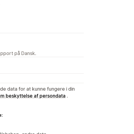
!
upport på Dansk.
e data for at kunne fungere i din
 om beskyttelse af persondata
.
e: