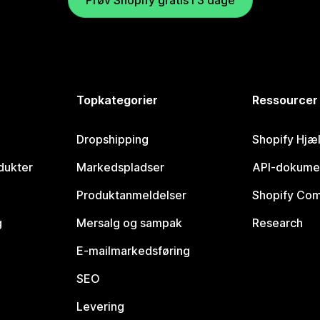
Prøv Shopify gratis i 3 dage
Topkategorier
Ressourcer
Dropshipping
Shopify Hjæ
dukter
Markedspladser
API-dokume
Produktanmeldelser
Shopify Co
g
Mersalg og sampak
Research
E-mailmarkedsføring
SEO
Levering