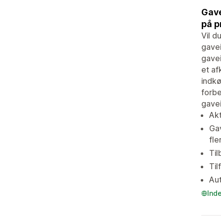
Gave
på p
Vil d
gavei
gavei
et af
indkø
forbe
gavei
Akt
Gav
fle
Til
Til
Aut
Ind