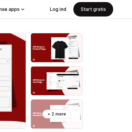
se apps
Log ind
Start gratis
+ 2 mere