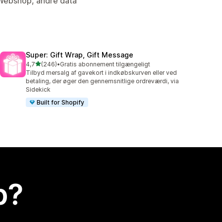
 Webshop, andre data
Super: Gift Wrap, Gift Message
ud af 5 stjerner
4,7
(246)
•
Gratis abonnement tilgængeligt
246 anmeldelser i alt
Tilbyd mersalg af gavekort i indkøbskurven eller ved
betaling, der øger den gennemsnitlige ordreværdi, via
Sidekick
Built for Shopify
p?