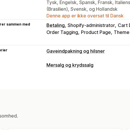
Tysk, Engelsk, Spansk, Fransk, Italien
(Brasilien), Svensk, og Hollandsk
Denne app er ikke oversat til Dansk
rer sammen med
Betaling
Shopify-administrator
Cart
Order Tagging
Product Page
Theme 
rier
Gaveindpakning og hilsner
Gavemuligheder
Mersalg og krydssalg
Gaveindpakning
Gavebeskeder
Bem
Tilpasning
Tilpasning
Mersalg i indkøbskurv
Mersalg ved be
Automatisk tagging
Flere sprog
Gav
Tilføjelser med 1 klik
Indkøbskurvsku
Tilbud og anbefalinger
Gratis gaver
Gaveindpakning
ksomhed.