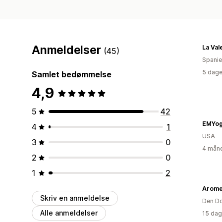
Anmeldelser
(45)
Spani
5 dage
Samlet bedømmelse
4,9
5
42
EMYog
4
1
USA
3
0
4 måne
2
0
1
2
Arome
Skriv en anmeldelse
Den Do
Alle anmeldelser
15 dag