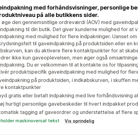
indpakning med forhåndsvisninger, personlige bes
roduktniveau på alle butikkens sider.
u øge den gennemsnitlige ordreværdi (AOV) med gaveindpakni
ndpakning til din butik. Det giver kunderne mulighed for at
ndpakning med mulighed for flere indpakninger. Uanset om 
krydsningsfelt til gaveindpakning på produktsiden eller en kn
bskurven, kan du aktivere flere kontaktpunkter for at skab
drer ikke kun gaveoplevelsen, men øger også omsætningen 
ndpakning. Du er velkommen til at kontakte os for tilpasning
ivér produktspecifik gaveindpakning med mulighed for fle
eindpakning på produktsiden, i indkøbskurven, i skuffen m
re kontaktpunkter
byd gratis eller betalt indpakning med live forhåndsvisning a
føj hurtigt personlige gavebeskeder til hvert indpakket pro
omatisk tagging af gaveordrer og understøttelse af flere s
eholder maskinoversat tekst
Vis oprindelig