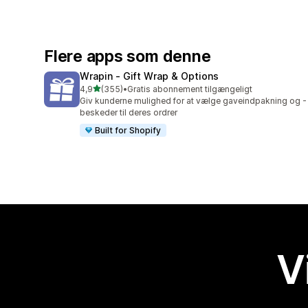
Flere apps som denne
Wrapin ‑ Gift Wrap & Options
ud af 5 stjerner
4,9
(355)
•
Gratis abonnement tilgængeligt
355 anmeldelser i alt
Giv kunderne mulighed for at vælge gaveindpakning og -
beskeder til deres ordrer
Built for Shopify
V