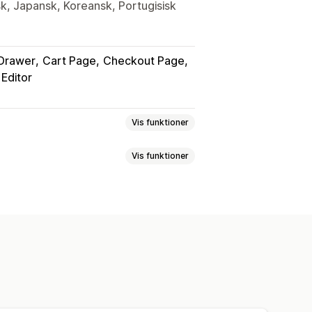
sk, Japansk, Koreansk, Portugisisk
 Drawer
Cart Page
Checkout Page
Editor
Vis funktioner
Vis funktioner
ærkninger
taling
Mersalg på produktside
ewidget
Tilpasset design
ffe
Flere sprog