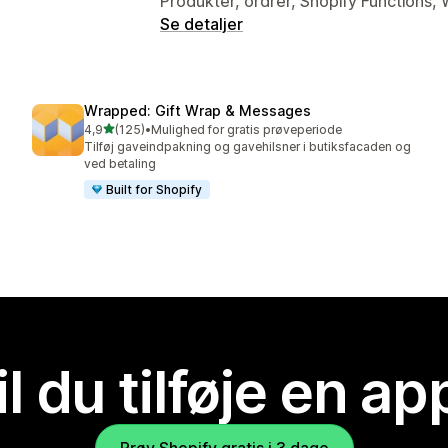
Produkter, ordrer, Shopify Functions,
Se detaljer
Wrapped: Gift Wrap & Messages
ud af 5 stjerner
4,9
(125)
•
Mulighed for gratis prøveperiode
125 anmeldelser i alt
Tilføj gaveindpakning og gavehilsner i butiksfacaden og
ved betaling
Built for Shopify
il du tilføje en ap