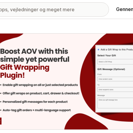
Gennem
ri med udvalgte billeder