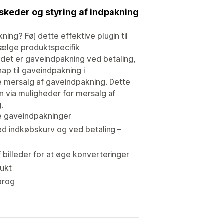
keder og styring af indpakning
ng? Føj dette effektive plugin til
 vælge produktspecifik
det er gaveindpakning ved betaling,
ap til gaveindpakning i
e mersalg af gaveindpakning. Dette
via muligheder for mersalg af
.
re gaveindpakninger
ed indkøbskurv og ved betaling –
f billeder for at øge konverteringer
dukt
prog