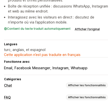
produits et offres personnalisées.
Boîte de réception unifiée : discussions WhatsApp, Instagram
et web au même endroit.
Interagissez avec les visiteurs en direct : discutez de
n’importe où via l’application mobile.
Contient du texte traduit automatiquement
Afficher l’original
Langues
turc, anglais, et espagnol
Cette application n’est pas traduite en français
Fonctionne avec
Email
Facebook Messenger
Instagram
Whatsapp
Catégories
Chat
Afficher les fonctionnalités
Messagerie en temps réel
FAQ
Afficher les fonctionnalités
Agent conversationnel (chatbot) exploitant l’IA
Outils d’édition
Chat en direct
Chat par e-mail
Multilingue