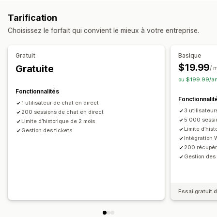
HTML
Markdown
Éditeur de texte enrichi
Multilingue
Traduction en temps réel
Notifications push
Tarification
Traduction
Suivi du comportement
Choisissez le forfait qui convient le mieux à votre entreprise.
Options d’affichage
Réponses automatisées
Barre latérale
Réponses instantanées
Récupération de panier
Réductions
FAQ
Salutations
Gratuit
Basique
Optimisation pour le format mobile
CSS personnalisées
Recommandations de produits
Vente croisée
$19.99
Gratuite
/ 
ou $199.99/an
Personnalisation
Fonctionnalités
Couleur et police
Fenêtre de chat
Heures d’ouverture
Fonctionnalit
1 utilisateur de chat en direct
Message d’accueil
Attribution du chat
3 utilisateu
200 sessions de chat en direct
5 000 sessi
Limite d’historique de 2 mois
Limite d’his
Gestion des tickets
Intégration
200 récupér
Gestion des 
Essai gratuit d