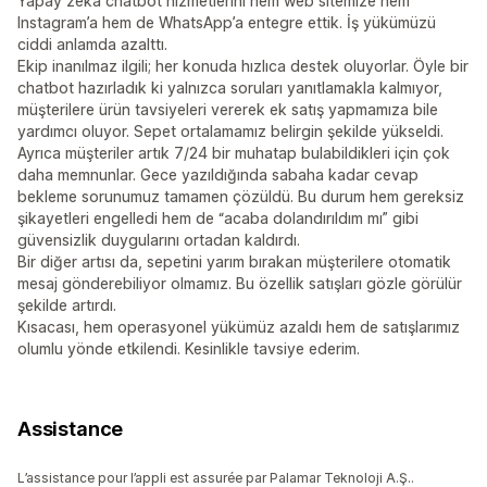
Yapay zeka chatbot hizmetlerini hem web sitemize hem
Instagram’a hem de WhatsApp’a entegre ettik. İş yükümüzü
ciddi anlamda azalttı.
Ekip inanılmaz ilgili; her konuda hızlıca destek oluyorlar. Öyle bir
chatbot hazırladık ki yalnızca soruları yanıtlamakla kalmıyor,
müşterilere ürün tavsiyeleri vererek ek satış yapmamıza bile
yardımcı oluyor. Sepet ortalamamız belirgin şekilde yükseldi.
Ayrıca müşteriler artık 7/24 bir muhatap bulabildikleri için çok
daha memnunlar. Gece yazıldığında sabaha kadar cevap
bekleme sorunumuz tamamen çözüldü. Bu durum hem gereksiz
şikayetleri engelledi hem de “acaba dolandırıldım mı” gibi
güvensizlik duygularını ortadan kaldırdı.
Bir diğer artısı da, sepetini yarım bırakan müşterilere otomatik
mesaj gönderebiliyor olmamız. Bu özellik satışları gözle görülür
şekilde artırdı.
Kısacası, hem operasyonel yükümüz azaldı hem de satışlarımız
olumlu yönde etkilendi. Kesinlikle tavsiye ederim.
Assistance
L’assistance pour l’appli est assurée par Palamar Teknoloji A.Ş..