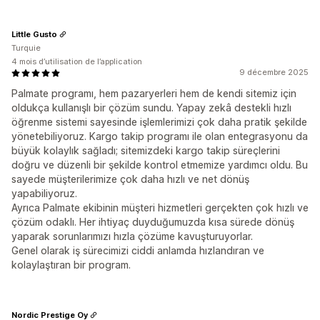
Little Gusto
Turquie
4 mois d’utilisation de l’application
9 décembre 2025
Palmate programı, hem pazaryerleri hem de kendi sitemiz için
oldukça kullanışlı bir çözüm sundu. Yapay zekâ destekli hızlı
öğrenme sistemi sayesinde işlemlerimizi çok daha pratik şekilde
yönetebiliyoruz. Kargo takip programı ile olan entegrasyonu da
büyük kolaylık sağladı; sitemizdeki kargo takip süreçlerini
doğru ve düzenli bir şekilde kontrol etmemize yardımcı oldu. Bu
sayede müşterilerimize çok daha hızlı ve net dönüş
yapabiliyoruz.
Ayrıca Palmate ekibinin müşteri hizmetleri gerçekten çok hızlı ve
çözüm odaklı. Her ihtiyaç duyduğumuzda kısa sürede dönüş
yaparak sorunlarımızı hızla çözüme kavuşturuyorlar.
Genel olarak iş sürecimizi ciddi anlamda hızlandıran ve
kolaylaştıran bir program.
Nordic Prestige Oy