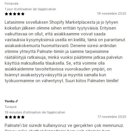
Finlande
1 jour d’utilisation de l’application
19 novembre 2025
Latasimme sovelluksen Shopify Marketplacesta ja jo lyhyen
kokeilun jälkeen olimme siihen erittäin tyytyväisiä. Erityisen
vaikuttavaa on ollut, että asiakkaamme voivat saada
vastauksia kysymyksiinsä useilla eri kielillä, tämä on parantanut
asiakaskokemusta huomattavasti. Deneme süresi ardından
otimme yhteyttä Palmate-tiimiin ja saimme tarpeisiimme
räätälöityjä ratkaisuja, minkä vuoksi päätimme jatkaa palvelun
käyttöä maksullisella tilauksella. Se, että voimme olla
asiakkaidemme tavoitettavissa vuorokauden ympäri, on
lisännyt asiakastyytyväisyyttä ja myyntiä samalla kun
työkuormamme on vähentynyt. Suuri kiitos Palmaten tiimille!
Yontu
Turquie
19 minutes d’utilisation de l’application
17 novembre 2025
Palmate’i bir süredir kullanıyoruz ve gerçekten çok memnunuz.