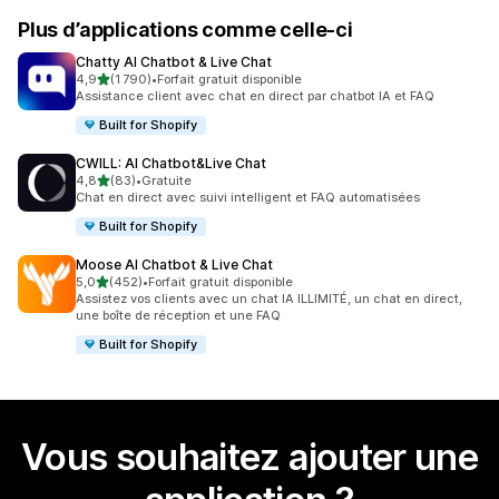
Plus d’applications comme celle-ci
Chatty AI Chatbot & Live Chat
étoile(s) sur 5
4,9
(1 790)
•
Forfait gratuit disponible
1790 avis au total
Assistance client avec chat en direct par chatbot IA et FAQ
Built for Shopify
CWILL: AI Chatbot&Live Chat
étoile(s) sur 5
4,8
(83)
•
Gratuite
83 avis au total
Chat en direct avec suivi intelligent et FAQ automatisées
Built for Shopify
Moose AI Chatbot & Live Chat
étoile(s) sur 5
5,0
(452)
•
Forfait gratuit disponible
452 avis au total
Assistez vos clients avec un chat IA ILLIMITÉ, un chat en direct,
une boîte de réception et une FAQ
Built for Shopify
Vous souhaitez ajouter une