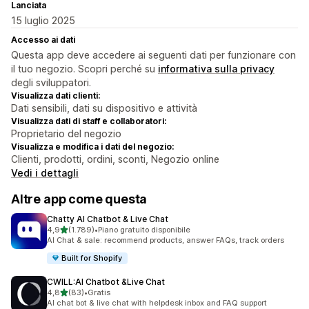
Lanciata
15 luglio 2025
Accesso ai dati
Questa app deve accedere ai seguenti dati per funzionare con
il tuo negozio. Scopri perché su
informativa sulla privacy
degli sviluppatori.
Visualizza dati clienti:
Dati sensibili, dati su dispositivo e attività
Visualizza dati di staff e collaboratori:
Proprietario del negozio
Visualizza e modifica i dati del negozio:
Clienti, prodotti, ordini, sconti, Negozio online
Vedi i dettagli
Altre app come questa
Chatty AI Chatbot & Live Chat
stelle su 5
4,9
(1.789)
•
Piano gratuito disponibile
1789 recensioni totali
AI Chat & sale: recommend products, answer FAQs, track orders
Built for Shopify
CWILL:AI Chatbot &Live Chat
stelle su 5
4,8
(83)
•
Gratis
83 recensioni totali
AI chat bot & live chat with helpdesk inbox and FAQ support