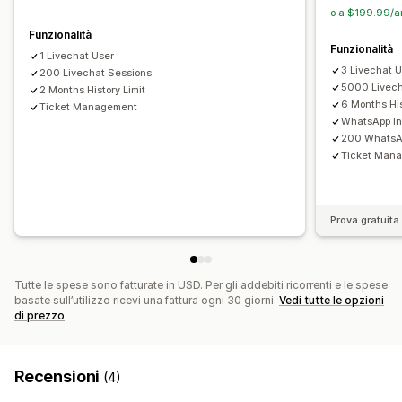
o a $199.99/an
Colore e font
Finestra di chat
Orario di lavoro
Funzionalità
Messaggi di benvenuto
Assegnazione della chat
Funzionalità
1 Livechat User
3 Livechat 
200 Livechat Sessions
5000 Livech
2 Months History Limit
6 Months His
Ticket Management
WhatsApp In
200 WhatsAp
Ticket Man
Prova gratuita 
Tutte le spese sono fatturate in USD. Per gli addebiti ricorrenti e le spese
basate sull’utilizzo ricevi una fattura ogni 30 giorni.
Vedi tutte le opzioni
di prezzo
Recensioni
(4)