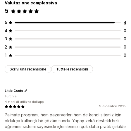
Valutazione complessiva
5
5
4
4
0
3
0
2
0
1
0
Scrivi una recensione
Tutte le recensioni
Little Gusto
Turchia
4 mesi di utilizzo dell’app
9 dicembre 2025
Palmate programı, hem pazaryerleri hem de kendi sitemiz için
oldukça kullanışlı bir çözüm sundu. Yapay zekâ destekli hızlı
öğrenme sistemi sayesinde işlemlerimizi çok daha pratik şekilde