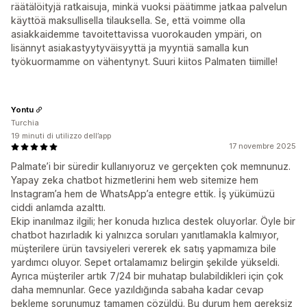
räätälöityjä ratkaisuja, minkä vuoksi päätimme jatkaa palvelun
käyttöä maksullisella tilauksella. Se, että voimme olla
asiakkaidemme tavoitettavissa vuorokauden ympäri, on
lisännyt asiakastyytyväisyyttä ja myyntiä samalla kun
työkuormamme on vähentynyt. Suuri kiitos Palmaten tiimille!
Yontu
Turchia
19 minuti di utilizzo dell’app
17 novembre 2025
Palmate’i bir süredir kullanıyoruz ve gerçekten çok memnunuz.
Yapay zeka chatbot hizmetlerini hem web sitemize hem
Instagram’a hem de WhatsApp’a entegre ettik. İş yükümüzü
ciddi anlamda azalttı.
Ekip inanılmaz ilgili; her konuda hızlıca destek oluyorlar. Öyle bir
chatbot hazırladık ki yalnızca soruları yanıtlamakla kalmıyor,
müşterilere ürün tavsiyeleri vererek ek satış yapmamıza bile
yardımcı oluyor. Sepet ortalamamız belirgin şekilde yükseldi.
Ayrıca müşteriler artık 7/24 bir muhatap bulabildikleri için çok
daha memnunlar. Gece yazıldığında sabaha kadar cevap
bekleme sorunumuz tamamen çözüldü. Bu durum hem gereksiz