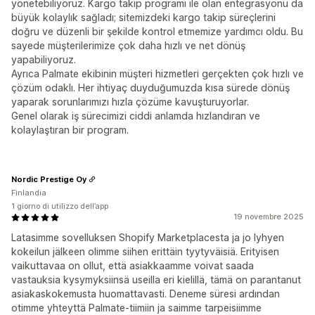
yönetebiliyoruz. Kargo takip programı ile olan entegrasyonu da
büyük kolaylık sağladı; sitemizdeki kargo takip süreçlerini
doğru ve düzenli bir şekilde kontrol etmemize yardımcı oldu. Bu
sayede müşterilerimize çok daha hızlı ve net dönüş
yapabiliyoruz.
Ayrıca Palmate ekibinin müşteri hizmetleri gerçekten çok hızlı ve
çözüm odaklı. Her ihtiyaç duyduğumuzda kısa sürede dönüş
yaparak sorunlarımızı hızla çözüme kavuşturuyorlar.
Genel olarak iş sürecimizi ciddi anlamda hızlandıran ve
kolaylaştıran bir program.
Nordic Prestige Oy
Finlandia
1 giorno di utilizzo dell’app
19 novembre 2025
Latasimme sovelluksen Shopify Marketplacesta ja jo lyhyen
kokeilun jälkeen olimme siihen erittäin tyytyväisiä. Erityisen
vaikuttavaa on ollut, että asiakkaamme voivat saada
vastauksia kysymyksiinsä useilla eri kielillä, tämä on parantanut
asiakaskokemusta huomattavasti. Deneme süresi ardından
otimme yhteyttä Palmate-tiimiin ja saimme tarpeisiimme