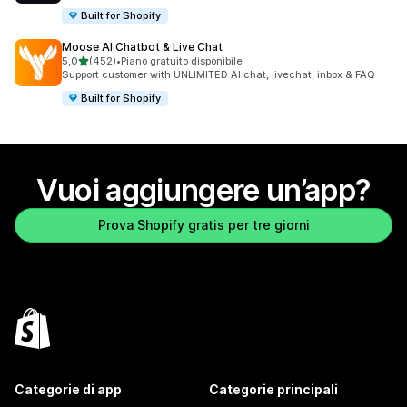
Built for Shopify
Moose AI Chatbot & Live Chat
stelle su 5
5,0
(452)
•
Piano gratuito disponibile
452 recensioni totali
Support customer with UNLIMITED AI chat, livechat, inbox & FAQ
Built for Shopify
Vuoi aggiungere un’app?
Prova Shopify gratis per tre giorni
Categorie di app
Categorie principali