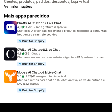
Clientes, produtos, pedidos, descontos, Loja virtual
Ver informações
Mais apps parecidos
Chatty AI Chatbot & Live Chat
de 5 estrelas
4,9
(1.791)
•
Plano gratuito disponível
1791 avaliações ao todo
Chat com IA e vendas: recomende produtos, responda a perguntas
frequentes e rastreie pedidos
Built for Shopify
CWILL: AI Chatbot&Live Chat
de 5 estrelas
4,8
(83)
•
Grátis
83 avaliações ao todo
Chat ao vivo com rastreamento inteligente e FAQ automatizadas
Built for Shopify
Moose AI Chatbot & Live Chat
de 5 estrelas
5,0
(452)
•
Plano gratuito disponível
452 avaliações ao todo
Atenda clientes com chat de IA, chat ao vivo, caixa de entrada e
FAQ ILIMITADOS
Built for Shopify