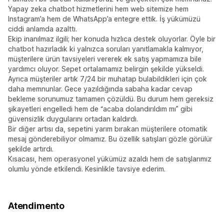
Yapay zeka chatbot hizmetlerini hem web sitemize hem
Instagram’a hem de WhatsApp’a entegre ettik. İş yükümüzü
ciddi anlamda azalttı.
Ekip inanılmaz ilgili; her konuda hızlıca destek oluyorlar. Öyle bir
chatbot hazırladık ki yalnızca soruları yanıtlamakla kalmıyor,
müşterilere ürün tavsiyeleri vererek ek satış yapmamıza bile
yardımcı oluyor. Sepet ortalamamız belirgin şekilde yükseldi.
Ayrıca müşteriler artık 7/24 bir muhatap bulabildikleri için çok
daha memnunlar. Gece yazıldığında sabaha kadar cevap
bekleme sorunumuz tamamen çözüldü. Bu durum hem gereksiz
şikayetleri engelledi hem de “acaba dolandırıldım mı” gibi
güvensizlik duygularını ortadan kaldırdı.
Bir diğer artısı da, sepetini yarım bırakan müşterilere otomatik
mesaj gönderebiliyor olmamız. Bu özellik satışları gözle görülür
şekilde artırdı.
Kısacası, hem operasyonel yükümüz azaldı hem de satışlarımız
olumlu yönde etkilendi. Kesinlikle tavsiye ederim.
Atendimento