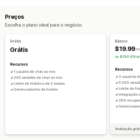
Ferramentas de edição
Em vários idiomas
Tradução em tempo real
HTML
Markdown
Editor de rich text
Em vários idiomas
Notificações push
Rastreamento de comportamento
Preços
Tradução
Respostas automatizadas
Escolha o plano ideal para o negócio.
Opções de exibição
Recuperação de carrinho
Descontos
Barra lateral
Respostas instantâneas
Perguntas frequentes
Saudações
Grátis
Básico
Responsividade para dispositivos móveis
Recomendações de produtos
Cross-sell
$19.99
Grátis
/m
CSS personalizado
ou $199.99/an
Personalização
Recursos
Cor e fonte
Janela de chat
Horário comercial
Recursos
1 usuário de chat ao vivo
Mensagens de boas-vindas
Atribuição de chat
3 usuários d
200 sessões de chat ao vivo
5.000 sessõ
Limite de histórico de 2 meses
Limite de hi
Gerenciamento de tickets
Integração
200 recuper
Gerenciamen
Avaliação grat