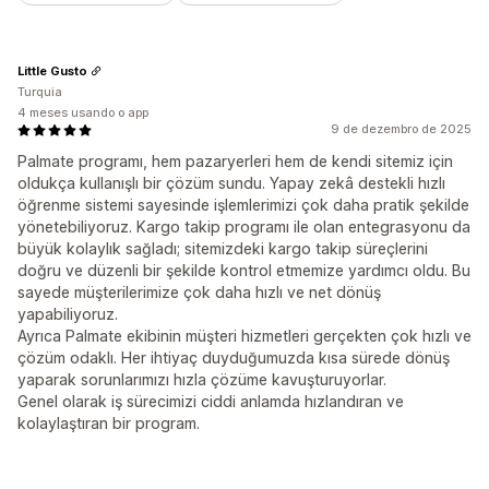
Little Gusto
Turquia
4 meses usando o app
9 de dezembro de 2025
Palmate programı, hem pazaryerleri hem de kendi sitemiz için
oldukça kullanışlı bir çözüm sundu. Yapay zekâ destekli hızlı
öğrenme sistemi sayesinde işlemlerimizi çok daha pratik şekilde
yönetebiliyoruz. Kargo takip programı ile olan entegrasyonu da
büyük kolaylık sağladı; sitemizdeki kargo takip süreçlerini
doğru ve düzenli bir şekilde kontrol etmemize yardımcı oldu. Bu
sayede müşterilerimize çok daha hızlı ve net dönüş
yapabiliyoruz.
Ayrıca Palmate ekibinin müşteri hizmetleri gerçekten çok hızlı ve
çözüm odaklı. Her ihtiyaç duyduğumuzda kısa sürede dönüş
yaparak sorunlarımızı hızla çözüme kavuşturuyorlar.
Genel olarak iş sürecimizi ciddi anlamda hızlandıran ve
kolaylaştıran bir program.