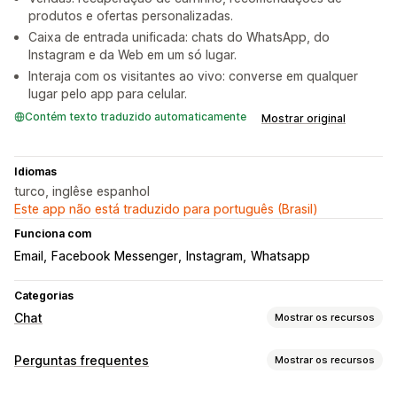
produtos e ofertas personalizadas.
Caixa de entrada unificada: chats do WhatsApp, do
Instagram e da Web em um só lugar.
Interaja com os visitantes ao vivo: converse em qualquer
lugar pelo app para celular.
Contém texto traduzido automaticamente
Mostrar original
Idiomas
turco, inglêse espanhol
Este app não está traduzido para português (Brasil)
Funciona com
Email
Facebook Messenger
Instagram
Whatsapp
Categorias
Chat
Mostrar os recursos
Mensagens em tempo real
Perguntas frequentes
Mostrar os recursos
Chatbots de IA
Chat em tempo real
Conversa por e-mail