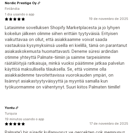
Nordic Prestige Oy
Finlândia
1 dia usando o app
19 de novembro de 2025
Latasimme sovelluksen Shopify Marketplacesta ja jo lyhyen
kokeilun jälkeen olimme siihen erittäin tyytyväisiä. Erityisen
vaikuttavaa on ollut, että asiakkaamme voivat saada
vastauksia kysymyksiinsä useilla eri kielillä, tämä on parantanut
asiakaskokemusta huomattavasti. Deneme süresi ardından
otimme yhteyttä Palmate-tiimiin ja saimme tarpeisiimme
räätälöityjä ratkaisuja, minkä vuoksi päätimme jatkaa palvelun
käyttöä maksullisella tilauksella. Se, että voimme olla
asiakkaidemme tavoitettavissa vuorokauden ympäri, on
lisännyt asiakastyytyväisyyttä ja myyntiä samalla kun
työkuormamme on vähentynyt. Suuri kiitos Palmaten tiimille!
Yontu
Turquia
19 minutos usando o app
17 de novembro de 2025
Palmate’i bir süredir kullanıyoruz ve gerçekten çok memnunuz.