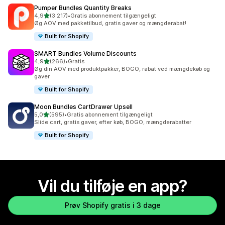
Pumper Bundles Quantity Breaks
ud af 5 stjerner
4,9
(3.217)
•
Gratis abonnement tilgængeligt
3217 anmeldelser i alt
Øg AOV med pakketilbud, gratis gaver og mængderabat!
Built for Shopify
SMART Bundles Volume Discounts
ud af 5 stjerner
4,9
(266)
•
Gratis
266 anmeldelser i alt
Øg din AOV med produktpakker, BOGO, rabat ved mængdekøb og
gaver
Built for Shopify
Moon Bundles CartDrawer Upsell
ud af 5 stjerner
5,0
(595)
•
Gratis abonnement tilgængeligt
595 anmeldelser i alt
Slide cart, gratis gaver, efter køb, BOGO, mængderabatter
Built for Shopify
Vil du tilføje en app?
Prøv Shopify gratis i 3 dage