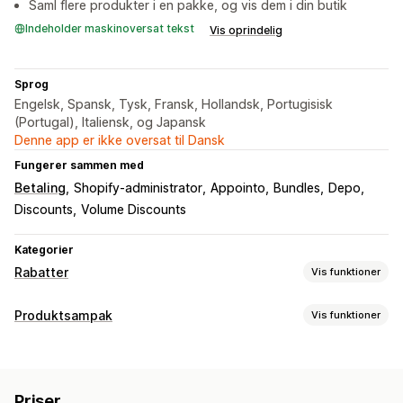
Saml flere produkter i en pakke, og vis dem i din butik
Indeholder maskinoversat tekst
Vis oprindelig
Sprog
Engelsk, Spansk, Tysk, Fransk, Hollandsk, Portugisisk
(Portugal), Italiensk, og Japansk
Denne app er ikke oversat til Dansk
Fungerer sammen med
Betaling
Shopify-administrator
Appointo
Bundles
Depo
Discounts
Volume Discounts
Kategorier
Rabatter
Vis funktioner
Rabattyper
Produktsampak
Vis funktioner
Rabatkoder
Køb én, og få én gratis
Faste priser
Pakketyper
Differentieret prissætning
Mængderabatter
Faste pakker
Multipakker
Miks og match-pakker
Antalsbegrænsning
Faste rabatter
Procentrabatter
Priser
Pakker med varianter
Engrospakker
Mersalgspakker