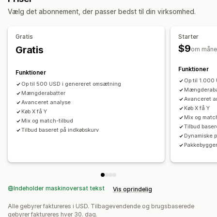
Masserabatter
Engrospriser
Rabatter i indkøbskurv
Vælg det abonnement, der passer bedst til din virksomhed.
Krydssalgspakker
Ofte købt sammen
Rabatter ved betaling
Gaver
Abonnementer
Relaterede produkter
Fysiske produkter
Produktpakker
Nedtællingsure
Mersalgsrabatter
Gratis
Starter
Tilpassede pakker
Krydssalgsrabatter
Bannere
Dynamiske priser
$9
Gratis
om måne
Tilpassede rabatter
Priser, du kan angive
Faste priser
Differentieret prissætning
Funktioner
Administration af rabatter
Funktioner
Antalsbegrænsning
Rabatter
Mængderabatter
Op til 1.00
Redigeringsværktøj
Skabeloner
Valutakonvertering
Op til 500 USD i genereret omsætning
Mængderaba
Faste rabatter
Mængderabatter
Procentrabatter
Rabatter i indkøbskurv
Tilpasning til lokale forhold
Kampagner
Avanceret a
Avanceret analyse
Gratis levering
Køb én, og få én gratis
Abonnementer
Udløsere og regler
Kombinering af rabatter
Målretning
Køb X få Y
Køb X få Y
Mix og matc
Massepriser
Engrospriser
Dynamiske priser
Segmentering
Tagging
Filtering
Sporing
Analyser
Mix og match-tilbud
Tilbud baser
Tilbud baseret på indkøbskurv
Tilpassede priser
A/B-test
Dynamiske p
Pakkebygger
Indeholder maskinoversat tekst
Vis oprindelig
Alle gebyrer faktureres i USD. Tilbagevendende og brugsbaserede
gebyrer faktureres hver 30. dag.