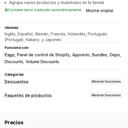
Agrupa varios productos y muéstralos en la tienda
Contiene texto traducido automáticamente
Mostrar original
Idiomas
Inglés, Español, Alemán, Francés, Holandés, Portugués
(Portugal), Italiano, y Japonés
Funciona con
Pago
Panel de control de Shopify
Appointo
Bundles
Depo
Discounts
Volume Discounts
Categorías
Descuentos
Mostrar funciones
Tipos de descuentos
Paquetes de productos
Mostrar funciones
Códigos de descuento
BOGO
Precios fijos
Tipos de paquetes
Precios por niveles
Descuentos por volumen
Paquetes fijos
Multipaquetes
Paquetes combinados
Descuentos por cantidad
Descuentos globales
Precios
Paquetes de variantes
Paquetes mayoristas
Descuentos porcentuales
Descuentos al por mayor