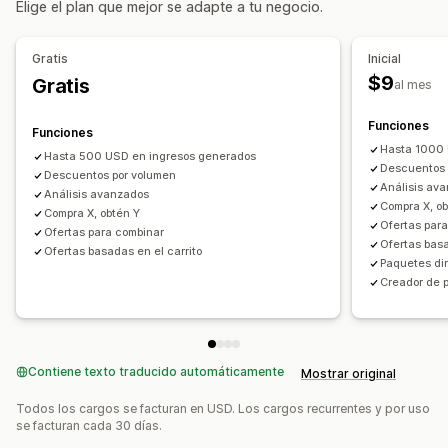
Elige el plan que mejor se adapte a tu negocio.
Paquetes de venta adicional
Precios de mayorista
Descuentos en el carrito
Paquetes de ventas cruzadas
Descuentos en la pantalla de pago
Regalos
Gratis
Inicial
Compras conjuntas frecuentes
Productos relacionados
Suscripciones
Paquetes de productos
$9
Gratis
al mes
Productos físicos
Paquetes personalizados
Cuentas regresivas
Descuentos por venta adicional
Descuentos por venta cruzada
Banners
Precios que puedes fijar
Funciones
Funciones
Precios dinámicos
Descuentos personalizados
Precios fijos
Precios por niveles
Descuentos por cantidad
Hasta 1000 
Hasta 500 USD en ingresos generados
Descuentos 
Descuentos
Descuentos por volumen
Descuentos por volumen
Gestión de descuentos
Análisis av
Análisis avanzados
Descuentos globales
Descuentos porcentuales
Herramienta de edición
Plantillas
Conversión de monedas
Compra X, o
Compra X, obtén Y
Ofertas par
Descuentos en el carrito
Envío gratis
BOGO
Localización
Campañas
Activadores y reglas
Ofertas para combinar
Ofertas basa
Ofertas basadas en el carrito
Suscripciones
Precios al por mayor
Precios de mayorista
Descuentos por pila
Segmentación
Segmentación
Paquetes di
Precios dinámicos
Personalizar precios
Creador de 
Etiquetas
Filtros
Seguimiento
Informes y estadísticas
Prueba A/B
Contiene texto traducido automáticamente
Mostrar original
Todos los cargos se facturan en USD. Los cargos recurrentes y por uso
se facturan cada 30 días.