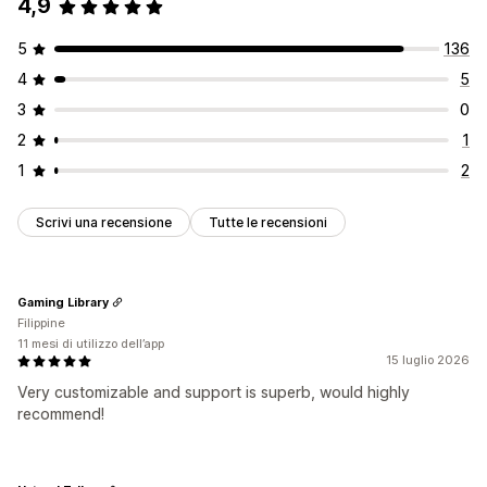
4,9
5
136
4
5
3
0
2
1
1
2
Scrivi una recensione
Tutte le recensioni
Gaming Library
Filippine
11 mesi di utilizzo dell’app
15 luglio 2026
Very customizable and support is superb, would highly
recommend!