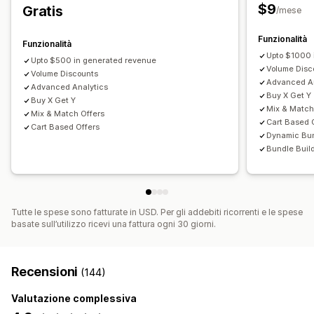
$9
Gratis
/mese
Sconti personalizzati
Prezzi impostabili
Prezzi fissi
Prezzi a più livelli
Scaglioni di quantità
Sconti
Funzionalità
Gestione sconti
Funzionalità
Sconti sui volumi
Sconti forfettari
Sconti percentuali
Upto $1000 
Strumento Editor
Modelli
Conversione delle valute
Upto $500 in generated revenue
Volume Disc
Sconti sul carrello
Volume Discounts
Spedizione gratuita
Localizzazione
Campagne
Trigger e regole
Advanced An
Advanced Analytics
Paga uno, prendi due
Abbonamenti
Prezzi in blocco
Accumulo degli sconti
Targeting
Segmentazione
Buy X Get Y
Buy X Get Y
Mix & Match
Prezzi all’ingrosso
Prezzi dinamici
Prezzi personalizzati
Aggiunta di tag
Filtri
Monitoraggio
Analisi
Test A/B
Mix & Match Offers
Cart Based 
Cart Based Offers
Dynamic Bu
Bundle Buil
Tutte le spese sono fatturate in USD. Per gli addebiti ricorrenti e le spese
basate sull’utilizzo ricevi una fattura ogni 30 giorni.
Recensioni
(144)
Valutazione complessiva