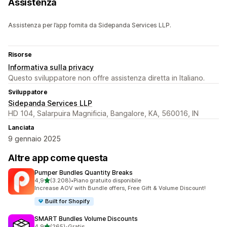
Assistenza
Assistenza per l’app fornita da Sidepanda Services LLP.
Risorse
Informativa sulla privacy
Questo sviluppatore non offre assistenza diretta in Italiano.
Sviluppatore
Sidepanda Services LLP
HD 104, Salarpuira Magnificia, Bangalore, KA, 560016, IN
Lanciata
9 gennaio 2025
Altre app come questa
Pumper Bundles Quantity Breaks
stelle su 5
4,9
(3.208)
•
Piano gratuito disponibile
3208 recensioni totali
Increase AOV with Bundle offers, Free Gift & Volume Discount!
Built for Shopify
SMART Bundles Volume Discounts
stelle su 5
4,9
(265)
•
Gratis