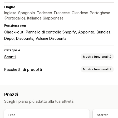
Lingue
Inglese. Spagnolo. Tedesco. Francese. Olandese. Portoghese
(Portogallo). Italianoe Giapponese
Funziona con
Check-out
Pannello di controllo Shopify
Appointo
Bundles
Depo
Discounts
Volume Discounts
Categorie
Sconti
Mostra funzionalità
Tipo di sconto
Pacchetti di prodotti
Mostra funzionalità
Codici sconto
Paga uno, prendi due
Prezzi fissi
Tipi di pacchetti
Prezzi a più livelli
Sconti sui volumi
Scaglioni di quantità
Pacchetti fissi
Multipack
Pacchetti mix-and-match
Sconti forfettari
Sconti percentuali
Sconti in blocco
Prezzi
Pacchetti di varianti
Pacchetti all’ingrosso
Prezzi all’ingrosso
Sconti sul carrello
Sconti al check-out
Scegli il piano più adatto alla tua attività.
Pacchetti di upselling
Pacchetti di cross-selling
Regali
Abbonamenti
Pacchetti di prodotti
Spesso acquistati insieme
Prodotti correlati
Timer per conto alla rovescia
Sconti di upselling
Free
Starter
Prodotti fisici
Pacchetti personalizzati
Sconti di cross-selling
Banner
Prezzi dinamici