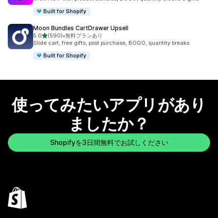
Built for Shopify
Moon Bundles CartDrawer Upsell
5つ星中
5.0
(590)
•
無料プランあり
合計レビュー数：590件
Slide cart, free gifts, post purchase, BOGO, quantity breaks
Built for Shopify
使ってみたいアプリがあり
ましたか？
Shopifyを3日間無料でお試しください