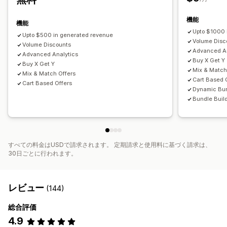
固定価格設定
段階的な価格設定
数量割引
ディスカウント
ディスカウント管理
ボリュームディスカウント
一律割引
機能
編集ツール
テンプレート
通貨換算
ローカライズ
機能
割引率によるディスカウント
カートディスカウント
無料配送
Upto $1000 
キャンペーン
トリガーとルール
ディスカウントの組み合わせ
Upto $500 in generated revenue
Volume Disc
BOGO
Volume Discounts
定期購入
一括価格設定
卸売価格
動的価格設定
ターゲティング
セグメンテーション
タグ付け
絞り込み
追跡
Advanced An
Advanced Analytics
カスタム価格
分析
A/Bテスト
Buy X Get Y
Buy X Get Y
Mix & Match
Mix & Match Offers
Cart Based 
Cart Based Offers
Dynamic Bu
Bundle Buil
すべての料金はUSDで請求されます。 定期請求と使用料に基づく請求は、
30日ごとに行われます。
レビュー
(144)
総合評価
4.9