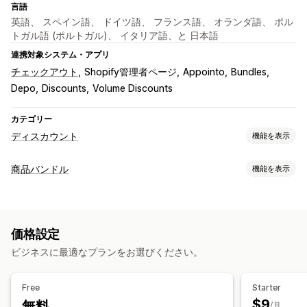
言語
英語、 スペイン語、 ドイツ語、 フランス語、 オランダ語、 ポル
トガル語 (ポルトガル)、 イタリア語、と 日本語
連携対象システム・アプリ
チェックアウト
Shopify管理者ページ
Appointo
Bundles
Depo
Discounts
Volume Discounts
カテゴリー
ディスカウント
機能を表示
ディスカウントの種類
商品バンドル
機能を表示
クーポンコード
BOGO
固定価格設定
段階的な価格設定
バンドルタイプ
ボリュームディスカウント
数量割引
一律割引
固定バンドル
マルチパック
組み合わせバンドル
割引率によるディスカウント
一括割引
卸売価格
価格設定
バリエーションバンドル
卸売バンドル
アップセルバンドル
カートディスカウント
チェックアウトディスカウント
ギフト
ビジネスに最適なプランをお選びください。
クロスセルバンドル
よく合わせて買われている商品
関連商品
定期購入
商品バンドル
カウントダウンタイマー
有形商品
カスタムバンドル
アップセルディスカウント
クロスセルディスカウント
バナー
Free
Starter
動的価格設定
カスタムディスカウント
設定可能な価格設定方式
$9
無料
/月