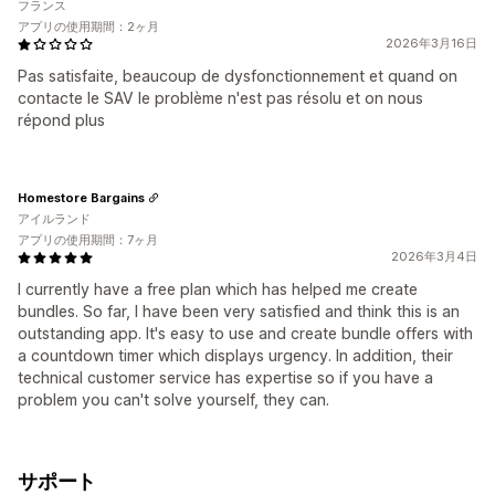
フランス
アプリの使用期間：2ヶ月
2026年3月16日
Pas satisfaite, beaucoup de dysfonctionnement et quand on
contacte le SAV le problème n'est pas résolu et on nous
répond plus
Homestore Bargains
アイルランド
アプリの使用期間：7ヶ月
2026年3月4日
I currently have a free plan which has helped me create
bundles. So far, I have been very satisfied and think this is an
outstanding app. It's easy to use and create bundle offers with
a countdown timer which displays urgency. In addition, their
technical customer service has expertise so if you have a
problem you can't solve yourself, they can.
サポート