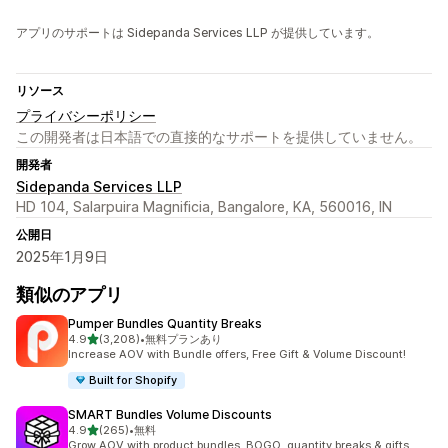
アプリのサポートは Sidepanda Services LLP が提供しています。
リソース
プライバシーポリシー
この開発者は日本語での直接的なサポートを提供していません。
開発者
Sidepanda Services LLP
HD 104, Salarpuira Magnificia, Bangalore, KA, 560016, IN
公開日
2025年1月9日
類似のアプリ
Pumper Bundles Quantity Breaks
5つ星中
4.9
(3,208)
•
無料プランあり
合計レビュー数：3208件
Increase AOV with Bundle offers, Free Gift & Volume Discount!
Built for Shopify
SMART Bundles Volume Discounts
5つ星中
4.9
(265)
•
無料
合計レビュー数：265件
Grow AOV with product bundles, BOGO, quantity breaks & gifts