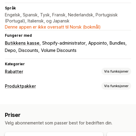
Språk
Engelsk, Spansk, Tysk, Fransk, Nederlandsk, Portugisisk
(Portugal), Italiensk, og Japansk
Denne appen er ikke oversatt til Norsk (bokmål)
Fungerer med
Butikkens kasse
Shopify-administrator
Appointo
Bundles
Depo
Discounts
Volume Discounts
Kategorier
Rabatter
Vis funksjoner
Rabattyper
Produktpakker
Vis funksjoner
Rabattkoder
Kjøp én, få én gratis
Faste priser
Pakketyper
Nivåbaserte priser
Volumrabatter
Kvantumsrabatter
Faste pakker
Multipakker
Miks og match-pakker
Flate rabatter
Prosentbaserte rabatter
Masserabatter
Priser
Variantpakker
Engrospakker
Mersalgspakker
Grossistpriser
Handlekurvrabatter
Kasserabatter
Gaver
Velg abonnementet som passer best for bedriften din.
Kryssalgspakker
Kjøpes ofte sammen
Abonnementer
Produktpakker
Nedtellingstimer
Relaterte produkter
Fysiske produkter
Mersalgsrabatter
Kryssalgsrabatter
Bannere