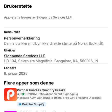
Brukerstøtte
App-støtte leveres av Sidepanda Services LLP.
Ressurser
Personvernerklæring
Denne utvikleren tilbyr ikke direkte støtte på Norsk (bokmål).
Utvikler
Sidepanda Services LLP
HD 104, Salarpuira Magnificia, Bangalore, KA, 560016, IN
Lansert
9. januar 2025
Flere apper som denne
Pumper Bundles Quantity Breaks
av 5 stjerner
4,9
(3 209)
•
Gratis abonnement tilgjengelig
Totalt 3209 omtaler
Increase AOV with Bundle offers, Free Gift & Volume Discount!
Built for Shopify