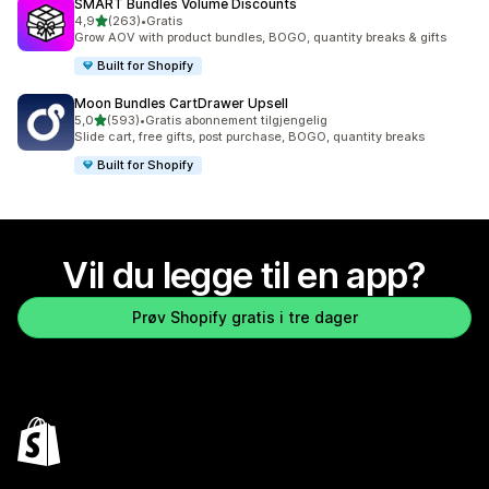
SMART Bundles Volume Discounts
av 5 stjerner
4,9
(263)
•
Gratis
Totalt 263 omtaler
Grow AOV with product bundles, BOGO, quantity breaks & gifts
Built for Shopify
Moon Bundles CartDrawer Upsell
av 5 stjerner
5,0
(593)
•
Gratis abonnement tilgjengelig
Totalt 593 omtaler
Slide cart, free gifts, post purchase, BOGO, quantity breaks
Built for Shopify
Vil du legge til en app?
Prøv Shopify gratis i tre dager