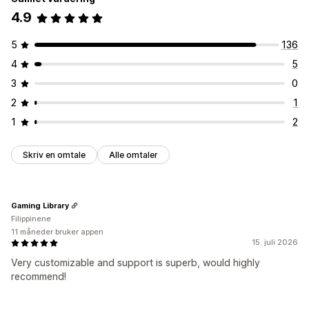
4.9
5
136
4
5
3
0
2
1
1
2
Skriv en omtale
Alle omtaler
Gaming Library
Filippinene
11 måneder bruker appen
15. juli 2026
Very customizable and support is superb, would highly
recommend!