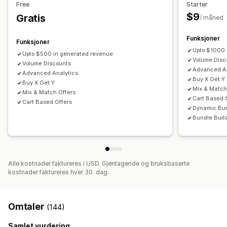
Free
Starter
Egendefinerte pakker
Dynamisk prissetting
Egendefinerte rabatter
$9
Gratis
/ måned
Priser du kan angi
Administrere rabatter
Faste priser
Nivåbaserte priser
Kvantumsrabatter
Funksjoner
Redigeringsverktøy
Maler
Valutakonvertering
Funksjoner
Rabatter
Volumrabatter
Flate rabatter
Upto $1000 
Lokalisering
Kampanjer
Utløsere og regler
Upto $500 in generated revenue
Volume Disc
Prosentbaserte rabatter
Volume Discounts
Handlekurvrabatter
Gratis frakt
Stabling av rabatter
Målretting
Segmentering
Tagging
Advanced An
Advanced Analytics
Kjøp én, få én gratis
Abonnementer
Masseprissetting
Filtrering
Sporing
Analyse
A/B-testing
Buy X Get Y
Buy X Get Y
Mix & Match
Grossistpriser
Dynamisk prissetting
Tilpasset prissetting
Mix & Match Offers
Cart Based 
Cart Based Offers
Dynamic Bu
Bundle Buil
Alle kostnader faktureres i USD. Gjentagende og bruksbaserte
kostnader faktureres hver 30. dag.
Omtaler
(144)
Samlet vurdering